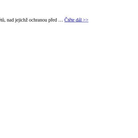
ětů, nad jejichž ochranou před …
Čtěte dál >>