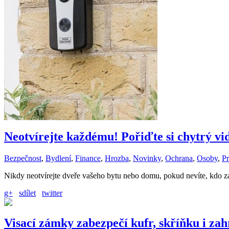
Neotvírejte každému! Pořiďte si chytrý v
Bezpečnost
,
Bydlení
,
Finance
,
Hrozba
,
Novinky
,
Ochrana
,
Osoby
,
P
Nikdy neotvírejte dveře vašeho bytu nebo domu, pokud nevíte, kdo z
g+
sdílet
twitter
Visací zámky zabezpečí kufr, skříňku i za