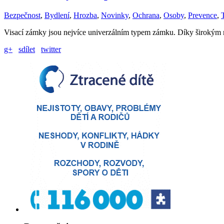
Bezpečnost
,
Bydlení
,
Hrozba
,
Novinky
,
Ochrana
,
Osoby
,
Prevence
,
Visací zámky jsou nejvíce univerzálním typem zámku. Díky širokým m
g+
sdílet
twitter