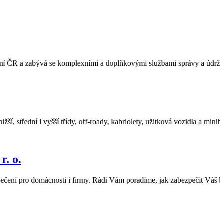
 ČR a zabývá se komplexními a doplňkovými službami správy a údržb
ší, střední i vyšší třídy, off-roady, kabriolety, užitková vozidla a mi
. o.
pečení pro domácnosti i firmy. Rádi Vám poradíme, jak zabezpečit Váš