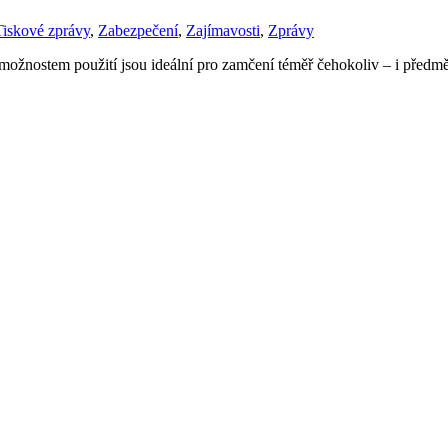
Tiskové zprávy
,
Zabezpečení
,
Zajímavosti
,
Zprávy
ožnostem použití jsou ideální pro zamčení téměř čehokoliv – i předm