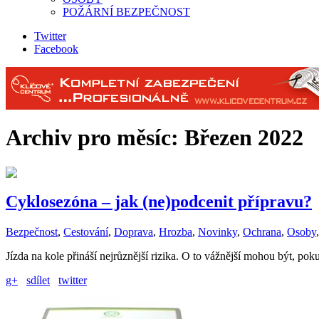
POŽÁRNÍ BEZPEČNOST
Twitter
Facebook
Archiv pro měsíc:
Březen 2022
Cyklosezóna – jak (ne)podcenit přípravu?
Bezpečnost
,
Cestování
,
Doprava
,
Hrozba
,
Novinky
,
Ochrana
,
Osoby
Jízda na kole přináší nejrůznější rizika. O to vážnější mohou být, po
g+
sdílet
twitter