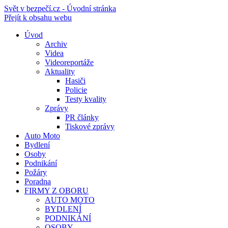
Svět v bezpečí.cz - Úvodní stránka
Přejít k obsahu webu
Úvod
Archiv
Videa
Videoreportáže
Aktuality
Hasiči
Policie
Testy kvality
Zprávy
PR články
Tiskové zprávy
Auto Moto
Bydlení
Osoby
Podnikání
Požáry
Poradna
FIRMY Z OBORU
AUTO MOTO
BYDLENÍ
PODNIKÁNÍ
OSOBY