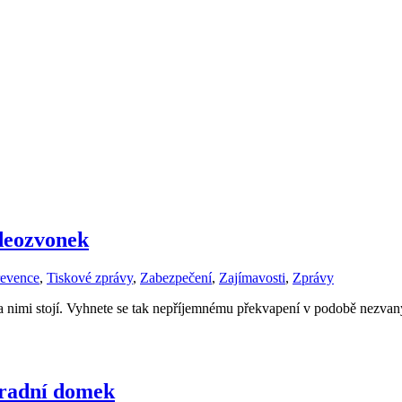
ideozvonek
revence
,
Tiskové zprávy
,
Zabezpečení
,
Zajímavosti
,
Zprávy
a nimi stojí. Vyhnete se tak nepříjemnému překvapení v podobě nezva
hradní domek