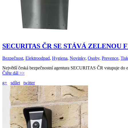
SECURITAS ČR SE STÁVÁ ZELENOU 
Bezpečnost
,
Elektroodpad
,
Hygiena
,
Novinky
,
Osoby
,
Prevence
,
Tis
Největší česká bezpečnostní agentura SECURITAS ČR vstupuje do eko
Čtěte dál >>
g+
sdílet
twitter