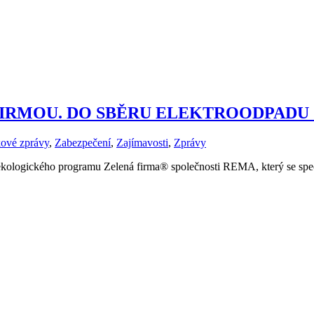
FIRMOU. DO SBĚRU ELEKTROODPADU
kové zprávy
,
Zabezpečení
,
Zajímavosti
,
Zprávy
logického programu Zelená firma® společnosti REMA, který se speciali