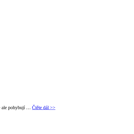
se ale pohybují …
Čtěte dál >>