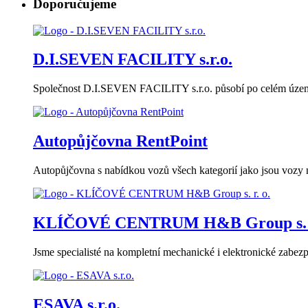
Doporučujeme
D.I.SEVEN FACILITY s.r.o.
Společnost D.I.SEVEN FACILITY s.r.o. působí po celém území
Autopůjčovna RentPoint
Autopůjčovna s nabídkou vozů všech kategorií jako jsou vozy niž
KLÍČOVÉ CENTRUM H&B Group s. r
Jsme specialisté na kompletní mechanické i elektronické zabez
ESAVA s.r.o.