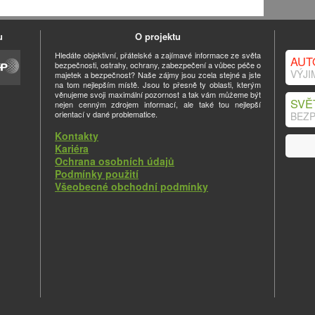
u
O projektu
Hledáte objektivní, přátelské a zajímavé informace ze světa
AUT
bezpečnosti, ostrahy, ochrany, zabezpečení a vůbec péče o
VÝJI
majetek a bezpečnost? Naše zájmy jsou zcela stejné a jste
na tom nejlepším místě. Jsou to přesně ty oblasti, kterým
věnujeme svoji maximální pozornost a tak vám můžeme být
SVĚ
nejen cenným zdrojem informací, ale také tou nejlepší
orientací v dané problematice.
BEZP
Kontakty
Kariéra
Ochrana osobních údajů
Podmínky použití
Všeobecné obchodní podmínky