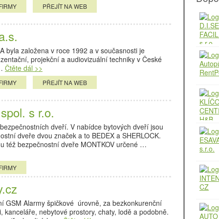
FIRMY
PŘEJÍT NA WEB
a.s.
 byla založena v roce 1992 a v současnosti je
zentační, projekční a audiovizuální techniky v České
 …
Čtěte dál >>
FIRMY
PŘEJÍT NA WEB
ol. s r.o.
ezpečnostních dveří. V nabídce bytových dveří jsou
ostní dveře dvou značek a to BEDEX a SHERLOCK.
sou též bezpečnostní dveře MONTKOV určené …
FIRMY
.cz
ní GSM Alarmy špičkové úrovně, za bezkonkurenční
, kanceláře, nebytové prostory, chaty, lodě a podobně.