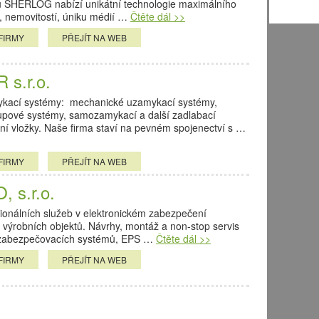
u SHERLOG nabízí unikátní technologie maximálního
, nemovitostí, úniku médií …
Čtěte dál >>
FIRMY
PŘEJÍT NA WEB
s.r.o.
mykací systémy: mechanické uzamykací systémy,
upové systémy, samozamykací a další zadlabací
í vložky. Naše firma staví na pevném spojenectví s …
FIRMY
PŘEJÍT NA WEB
 s.r.o.
sionálních služeb v elektronickém zabezpečení
 výrobních objektů. Návrhy, montáž a non-stop servis
 zabezpečovacích systémů, EPS …
Čtěte dál >>
FIRMY
PŘEJÍT NA WEB