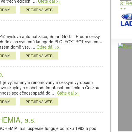
ve třech edicích, …
Čtěte dál >>
FIRMY
PŘEJÍT NA WEB
, Průmyslová automatizace, Smart Grid. – Přední český
ch řídicích systémů kategorie PLC. FOXTROT systém –
 vašem domě vše, …
Čtěte dál >>
FIRMY
PŘEJÍT NA WEB
o.
T je významným renomovaným českým výrobcem
ílové skupiny a s obchodním přesahem i mimo Českou
činnosti společnost spadá do …
Čtěte dál >>
FIRMY
PŘEJÍT NA WEB
EMIA, a.s.
OHEMIA, a.s. úspěšně funguje od roku 1992 a pod