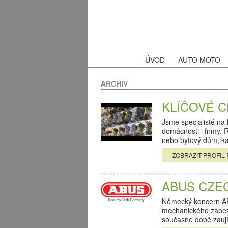
ÚVOD
AUTO MOTO
ARCHIV
KLÍČOVÉ CE
Jsme specialisté na
domácnosti i firmy. 
nebo bytový dům, k
ZOBRAZIT PROFIL 
ABUS CZECH
Německý koncern ABU
mechanického zabezp
současné době zau