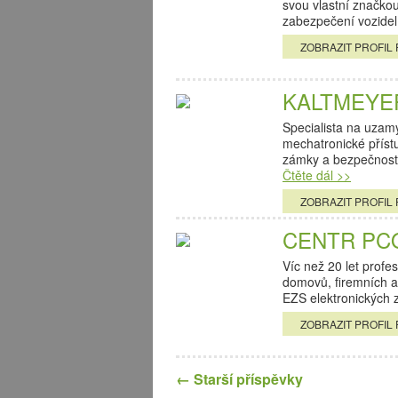
svou vlastní značko
zabezpečení vozidel
ZOBRAZIT PROFIL 
KALTMEYER 
Specialista na uza
mechatronické příst
zámky a bezpečnostn
Čtěte dál >>
ZOBRAZIT PROFIL 
CENTR PCO,
Víc než 20 let profe
domovů, firemních a
EZS elektronických
ZOBRAZIT PROFIL 
←
Starší příspěvky