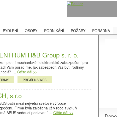
BYDLENÍ
OSOBY
PODNIKÁNÍ
POŽÁRY
PORADNA
NTRUM H&B Group s. r. o.
 kompletní mechanické i elektronické zabezpečení pro
Rádi Vám poradíme, jak zabezpečit Váš byt, rodinný
ancelář, …
Čtěte dál >>
FIRMY
PŘEJÍT NA WEB
, s.r.o
S patří mezi největší světové výrobce
ečení. Firma byla založena již v roce 1924. V
jímá ABUS vedoucí postavení …
Čtěte dál >>
Dopo