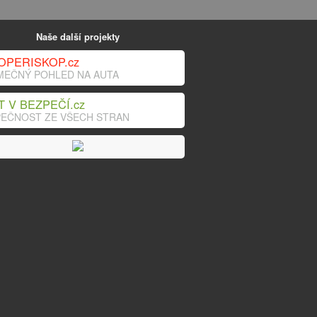
Naše další projekty
OPERISKOP.cz
MEČNÝ POHLED NA AUTA
T V BEZPEČÍ.cz
EČNOST ZE VŠECH STRAN