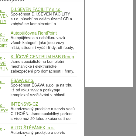
D.I.SEVEN FACILITY s.r.o.
Společnost D.I.SEVEN FACILITY
s.r.o. působí po celém území ČR a
zabývá se komplexními a
doplňkovými službami správy a
Autopůjčovna RentPoint
údržby budov. Náš facility
Autopůjčovna s nabídkou vozů
management a
všech kategorií jako jsou vozy
nižší, střední i vyšší třídy, off-roady,
kabriolety, užitková vozidla a
KLÍČOVÉ CENTRUM H&B Group
minibusy. Firmám nabízíme
s. r. o.
Jsme specialisté na kompletní
flexibilní pronájem
mechanické i elektronické
zabezpečení pro domácnosti i firmy.
Rádi Vám poradíme, jak zabezpečit
ESAVA s.r.o.
Váš byt, rodinný nebo bytový dům,
Společnost ESAVA s.r.o. je na trhu
kancelář,
již od roku 1992 a poskytuje
komplexní vzdělávání v oblasti
neodkladné první pomoci. Hlavní
INTENSYS-CZ
činností společnosti ESAVA –
Autorizovaný prodejce a servis vozů
CITROËN. Jsme spolehlivý partner
s více než 20 letou zkušeností se
značkou. Nabízíme nejen osobní i
AUTO ŠTĚPÁNEK, a.s.
užitkové vozy novém,
Autorizovaný prodejce a servis