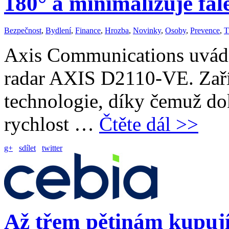
180° a minimalizuje fal
Bezpečnost
,
Bydlení
,
Finance
,
Hrozba
,
Novinky
,
Osoby
,
Prevence
,
T
Axis Communications uvádí 
radar AXIS D2110-VE. Zaří
technologie, díky čemuž do
rychlost …
Čtěte dál >>
g+
sdílet
twitter
Až třem pětinám kupují