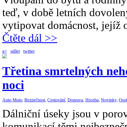
teď, v době letních dovolen
vytipovat domácnost, jejíž 
Čtěte dál >>
g+
sdílet
twitter
Třetina smrtelných neho
noci
Auto Moto
,
Bezpečnost
,
Cestování
,
Doprava
,
Hrozba
,
Novinky
,
Oso
Dálniční úseky jsou v poro
komunikací těmi nejbezpečn