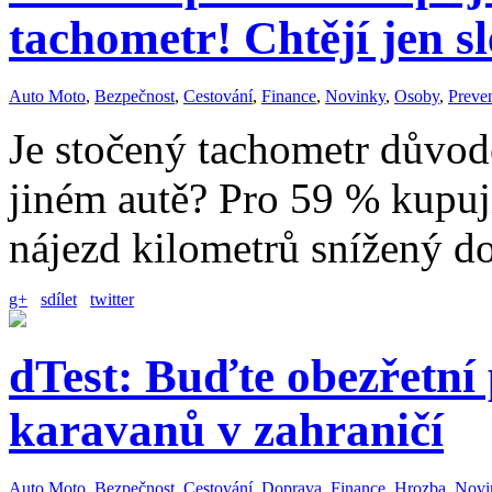
tachometr! Chtějí jen s
Auto Moto
,
Bezpečnost
,
Cestování
,
Finance
,
Novinky
,
Osoby
,
Preve
Je stočený tachometr důvod
jiném autě? Pro 59 % kupují
nájezd kilometrů snížený 
g+
sdílet
twitter
dTest: Buďte obezřetní 
karavanů v zahraničí
Auto Moto
,
Bezpečnost
,
Cestování
,
Doprava
,
Finance
,
Hrozba
,
Novi