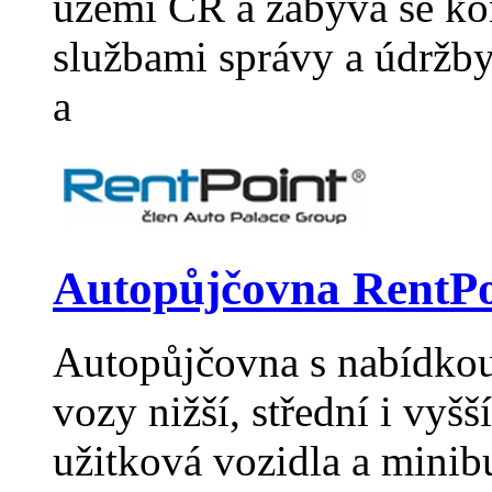
území ČR a zabývá se k
službami správy a údržb
a
Autopůjčovna RentPo
Autopůjčovna s nabídkou 
vozy nižší, střední i vyšší
užitková vozidla a minib