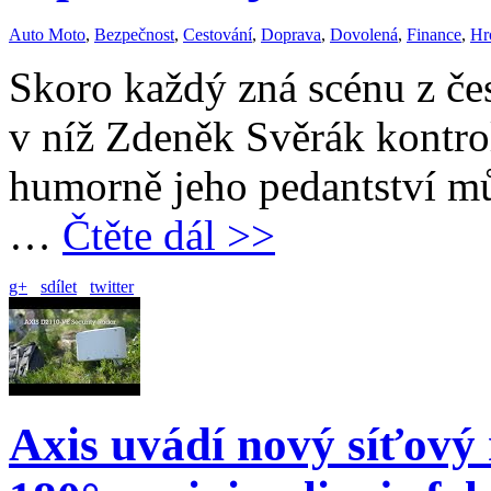
Auto Moto
,
Bezpečnost
,
Cestování
,
Doprava
,
Dovolená
,
Finance
,
Hr
Skoro každý zná scénu z čes
v níž Zdeněk Svěrák kontrol
humorně jeho pedantství m
…
Čtěte dál >>
g+
sdílet
twitter
Axis uvádí nový síťový