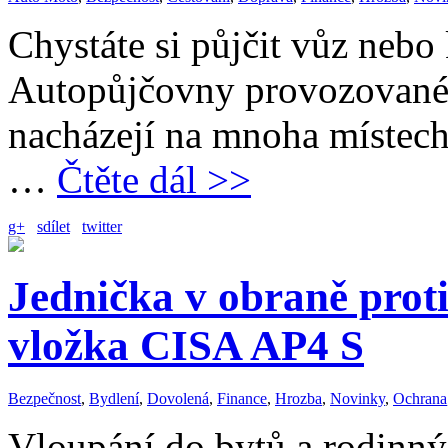
Chystáte si půjčit vůz nebo
Autopůjčovny provozované 
nacházejí na mnoha místech
…
Čtěte dál >>
g+
sdílet
twitter
Jednička v obraně prot
vložka CISA AP4 S
Bezpečnost
,
Bydlení
,
Dovolená
,
Finance
,
Hrozba
,
Novinky
,
Ochrana
Vloupání do bytů a rodinný