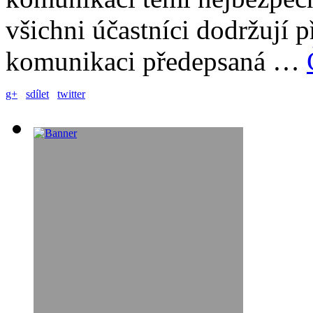
všichni účastníci dodržují př
komunikaci předepsaná …
g+
sdílet
twitter