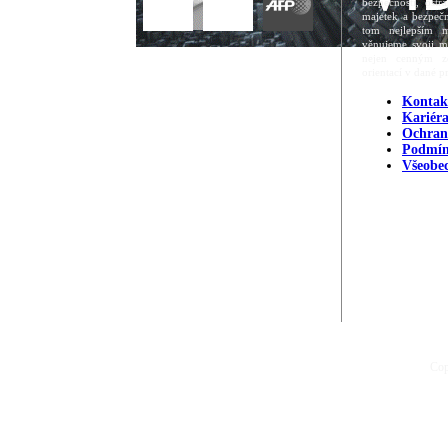
bezpečnosti, ost
majetek a bezpečn
tom nejlepším m
věnujeme svoji m
nejen cenným zd
orientací v dané p
Kontak
Kariér
Ochran
Podmín
Všeobe
Cop