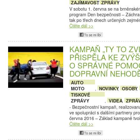
ZAJÍMAVOSTI
ZPRÁVY
,
V sobotu 1. června se na brněnském
program Den bezpečnosti – Záchran
tak po třech dnech určených zejm
Čtěte dál >>
KAMPAŇ „TY TO ZV
PŘISPĚLA KE ZVÝ
O SPRÁVNÉ POMOC
DOPRAVNÍ NEHOD
AUTO
MOTO
NOVINKY
OSOBY
,
,
,
TISKOVÉ
ZPRÁVY
VIDEA
ZPRÁ
,
,
- Bezpečnostní kampaň, realizovan
ve spolupráci s dalšími partnery pr
června 2016 – Základ kampaně tvoř
Čtěte dál >>