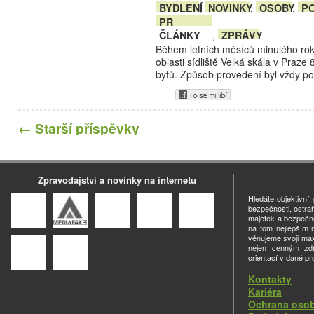
BYDLENÍ
NOVINKY
OSOBY
PO
,
,
,
PR
ČLÁNKY
ZPRÁVY
,
Během letních měsíců minulého roku
oblasti sídliště Velká skála v Praze
bytů. Způsob provedení byl vždy p
←
Starší příspěvky
Zpravodajství a novinky na internetu
Hledáte objektivní
bezpečnosti, ostra
majetek a bezpečno
na tom nejlepším m
věnujeme svoji ma
nejen cenným zdro
orientací v dané pr
Kontakty
Kariéra
Ochrana osob