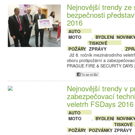
Nejnovější trendy ze 
bezpečnosti představ
2016
AUTO
MOTO
BYDLENÍ
NOVINK
,
,
TISKOVÉ
POŽÁRY
ZPRÁVY
ZPR
,
,
Již 8. ročník mezinárodního veletr
oboru protipožární a zabezpečovací
PRAGUE FIRE & SECURITY DAYS 2
Nejnovější trendy v p
zabezpečovací techni
veletrh FSDays 2016
AUTO
MOTO
BYDLENÍ
NOVINK
,
,
TISKOVÉ
POŽÁRY
POZVÁNKY
ZPRÁVY
,
,