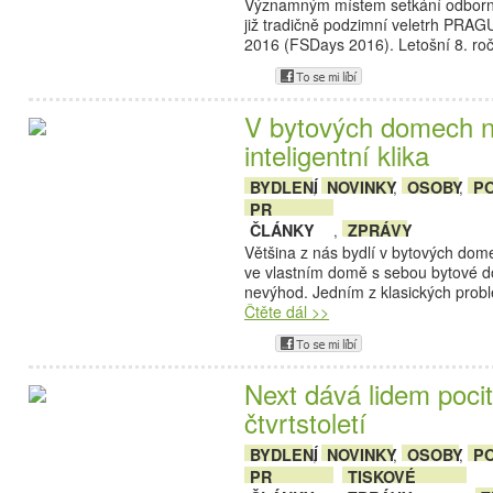
Významným místem setkání odborník
již tradičně podzimní veletrh PR
2016 (FSDays 2016). Letošní 8. ro
V bytových domech n
inteligentní klika
BYDLENÍ
NOVINKY
OSOBY
PO
,
,
,
PR
ČLÁNKY
ZPRÁVY
,
Většina z nás bydlí v bytových dom
ve vlastním domě s sebou bytové do
nevýhod. Jedním z klasických prob
Čtěte dál >>
Next dává lidem pocit
čtvrtstoletí
BYDLENÍ
NOVINKY
OSOBY
PO
,
,
,
PR
TISKOVÉ