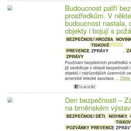
Budoucnost patří bez
prostředkům. V někte
budoucnost nastala, d
objekty i bojují s pož
BEZPEČNOST
HROZBA
NOVIN
,
,
TISKOVÉ
PREVENCE
ZPRÁVY
Z
,
,
ZPRÁVY
Používání bezpilotních prostředků 
již osvědčuje v oblasti bezpečnosti 
objektů i nejrůznějších územních c
americké letecké asociace …
Čtěte
Den bezpečnosti – Z
na brněnském výstavi
BEZPEČNOST
DĚTI
NOVINKY
,
,
,
TISKO
POZVÁNKY
PREVENCE
ZPRÁV
,
,