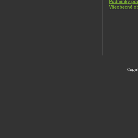
Podmínky pou
Všeobecné o
Copyri