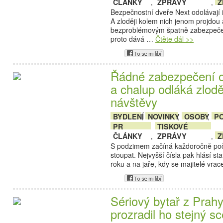
ČLÁNKY
ZPRÁVY
Z
,
,
Bezpečnostní dveře Next odolávají 
A zloději kolem nich jenom projdou 
bezproblémovým špatně zabezpeč
proto dává …
Čtěte dál >>
Řádné zabezpečení o
a chalup odláká zloděj
návštěvy
BYDLENÍ
NOVINKY
OSOBY
PO
,
,
,
PR
TISKOVÉ
ČLÁNKY
ZPRÁVY
Z
,
,
S podzimem začíná každoročně poč
stoupat. Nejvyšší čísla pak hlásí sta
roku a na jaře, kdy se majitelé vra
Sériový bytař z Prah
prozradil ho stejný s