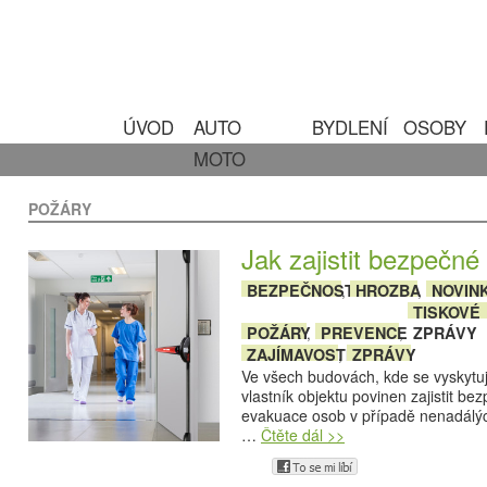
ÚVOD
AUTO
BYDLENÍ
OSOBY
MOTO
POŽÁRY
Jak zajistit bezpečn
BEZPEČNOST
HROZBA
NOVIN
,
,
TISKOVÉ
POŽÁRY
PREVENCE
ZPRÁVY
,
,
ZAJÍMAVOSTI
ZPRÁVY
,
Ve všech budovách, kde se vyskytuj
vlastník objektu povinen zajistit b
evakuace osob v případě nenadálých
…
Čtěte dál >>