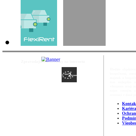
Zpravodajství a novinky na internetu
Hledáte objektivn
bezpečnosti, ost
majetek a bezpečn
tom nejlepším m
věnujeme svoji m
nejen cenným zd
orientací v dané p
Kontak
Kariér
Ochran
Podmín
Všeobe