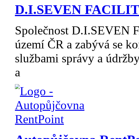
D.I.SEVEN FACILITY
Společnost D.I.SEVEN F
území ČR a zabývá se k
službami správy a údržb
a