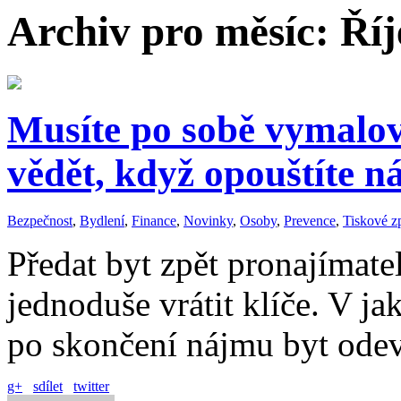
Archiv pro měsíc:
Říj
Musíte po sobě vymalov
vědět, když opouštíte n
Bezpečnost
,
Bydlení
,
Finance
,
Novinky
,
Osoby
,
Prevence
,
Tiskové z
Předat byt zpět pronajímate
jednoduše vrátit klíče. V ja
po skončení nájmu byt od
g+
sdílet
twitter