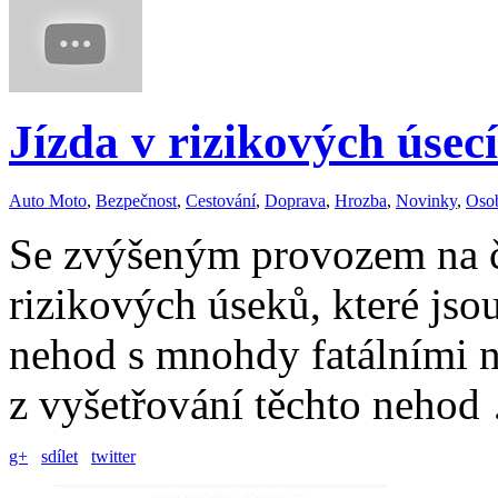
Jízda v rizikových úse
Auto Moto
,
Bezpečnost
,
Cestování
,
Doprava
,
Hrozba
,
Novinky
,
Oso
Se zvýšeným provozem na če
rizikových úseků, které js
nehod s mnohdy fatálními n
z vyšetřování těchto neho
g+
sdílet
twitter