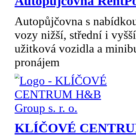
Autopůjčovna RentPo
Autopůjčovna s nabídkou 
vozy nižší, střední i vyšší
užitková vozidla a minib
pronájem
KLÍČOVÉ CENTRUM H