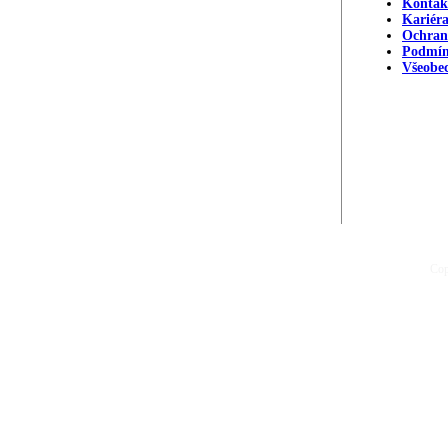
Kontak
Kariér
Ochran
Podmín
Všeobe
Cop