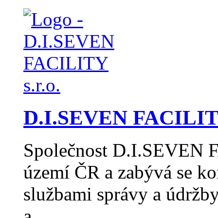
D.I.SEVEN FACILITY
Společnost D.I.SEVEN F
území ČR a zabývá se k
službami správy a údržb
a