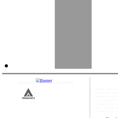
Zpravodajství a novinky na internetu
Hledáte objektivn
bezpečnosti, ost
majetek a bezpečn
tom nejlepším m
věnujeme svoji m
nejen cenným zd
orientací v dané p