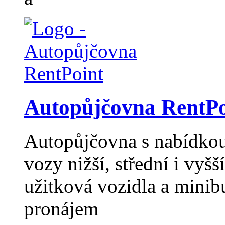
Autopůjčovna RentPo
Autopůjčovna s nabídkou 
vozy nižší, střední i vyšší
užitková vozidla a minib
pronájem