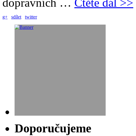
dopravních …
Čtěte dál >>
g+
sdílet
twitter
Doporučujeme