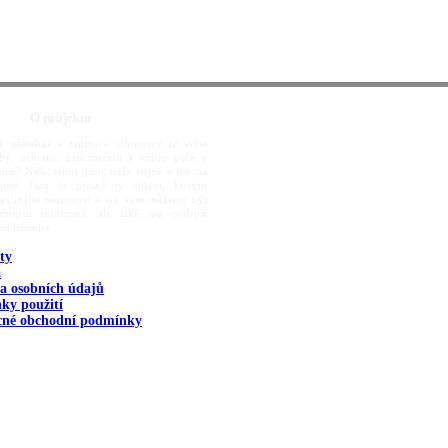
O projektu
í, přátelské a zajímavé informace ze světa
rahy, ochrany, zabezpečení a vůbec péče o
ost? Naše zájmy jsou zcela stejné a jste na
ístě. Jsou to přesně ty oblasti, kterým
aximální pozornost a tak vám můžeme být
rojem informací, ale také tou nejlepší
roblematice.
ty
a
a osobních údajů
ky použití
cné obchodní podmínky