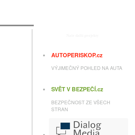
Naše další projekty
AUTOPERISKOP.cz
VÝJIMEČNÝ POHLED NA AUTA
SVĚT V BEZPEČÍ.cz
BEZPEČNOST ZE VŠECH
STRAN