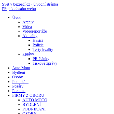
Svět v bezpečí.cz - Úvodní stránka
Přejít k obsahu webu
Úvod
Archiv
Videa
Videoreportáže
Aktuality
Hasiči
Policie
Testy kvality
Zprávy
PR články
Tiskové zprávy
Auto Moto
Bydlení
Osoby
Podnikání
Požáry
Poradna
FIRMY Z OBORU
AUTO MOTO
BYDLENÍ
PODNIKÁNÍ
OSOBY