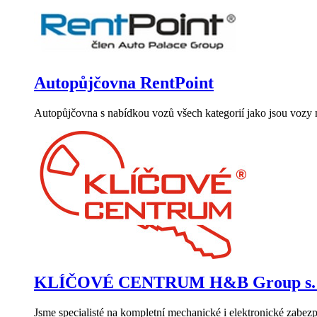
Autopůjčovna RentPoint
Autopůjčovna s nabídkou vozů všech kategorií jako jsou vozy niž
KLÍČOVÉ CENTRUM H&B Group s. r
Jsme specialisté na kompletní mechanické i elektronické zabez