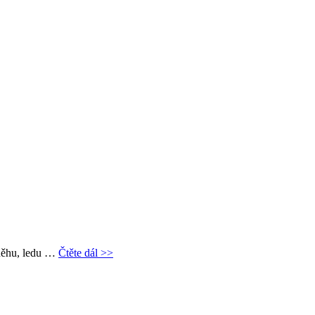
 sněhu, ledu …
Čtěte dál >>