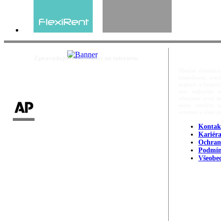
Zpravodajství a novinky na internetu
Hledáte objektivn
bezpečnosti, ost
majetek a bezpečn
tom nejlepším m
věnujeme svoji m
nejen cenným zd
orientací v dané p
Kontak
Kariér
Ochran
Podmín
Všeobe