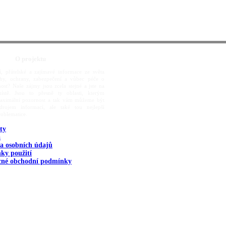
O projektu
í, přátelské a zajímavé informace ze světa
rahy, ochrany, zabezpečení a vůbec péče o
ost? Naše zájmy jsou zcela stejné a jste na
ístě. Jsou to přesně ty oblasti, kterým
aximální pozornost a tak vám můžeme být
rojem informací, ale také tou nejlepší
roblematice.
ty
a
a osobních údajů
ky použití
cné obchodní podmínky