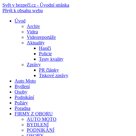
Svět v bezpečí.cz - Úvodní stránka
Přejít k obsahu webu
Úvod
Archiv
Videa
Videoreportáže
Aktuality
Hasiči
Policie
Testy kvality
Zprávy
PR články
Tiskové zprávy
Auto Moto
Bydlení
Osoby
Podnikání
Požáry
Poradna
FIRMY Z OBORU
AUTO MOTO
BYDLENÍ
PODNIKÁNÍ
OSOBY