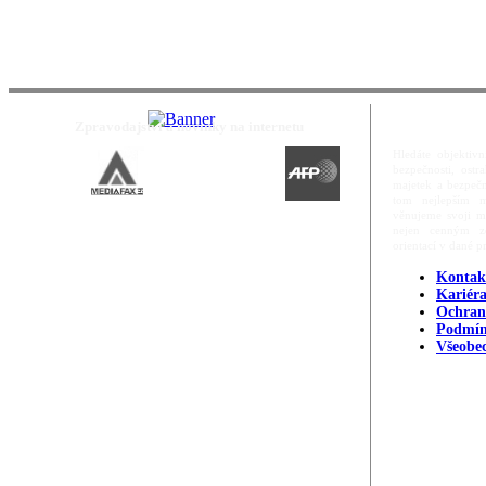
Zpravodajství a novinky na internetu
Hledáte objektivn
bezpečnosti, ost
majetek a bezpečn
tom nejlepším m
věnujeme svoji m
nejen cenným zd
orientací v dané p
Kontak
Kariér
Ochran
Podmín
Všeobe