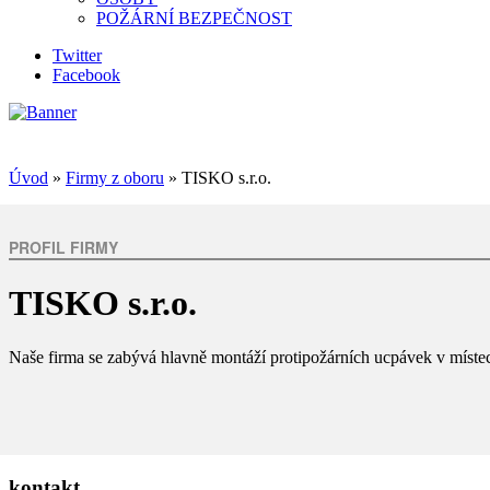
POŽÁRNÍ BEZPEČNOST
Twitter
Facebook
Úvod
»
Firmy z oboru
» TISKO s.r.o.
PROFIL FIRMY
TISKO s.r.o.
Naše firma se zabývá hlavně montáží protipožárních ucpávek v místec
kontakt