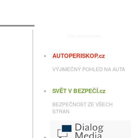
Naše další projekty
AUTOPERISKOP.cz
VÝJIMEČNÝ POHLED NA AUTA
SVĚT V BEZPEČÍ.cz
BEZPEČNOST ZE VŠECH
STRAN