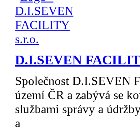
D.I.SEVEN FACILITY
Společnost D.I.SEVEN F
území ČR a zabývá se k
službami správy a údržb
a