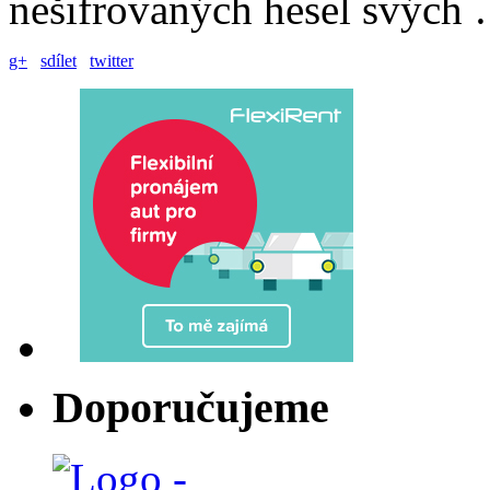
nešifrovaných hesel svých
g+
sdílet
twitter
Doporučujeme