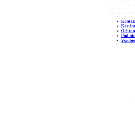
věnujeme svoji m
nejen cenným zd
orientací v dané p
Kontak
Kariér
Ochran
Podmín
Všeobe
Cop