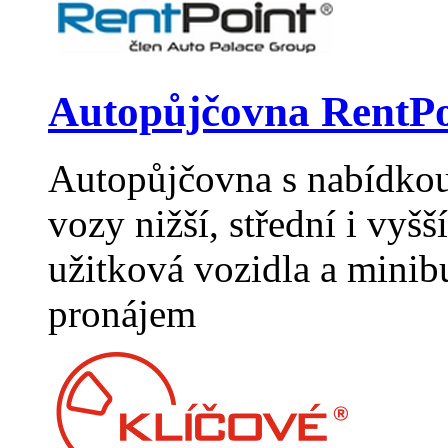
Autopůjčovna RentPo
Autopůjčovna s nabídkou 
vozy nižší, střední i vyšší
užitková vozidla a minib
pronájem