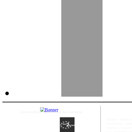
Zpravodajství a novinky na internetu
Hledáte objektivn
bezpečnosti, ost
majetek a bezpečn
tom nejlepším m