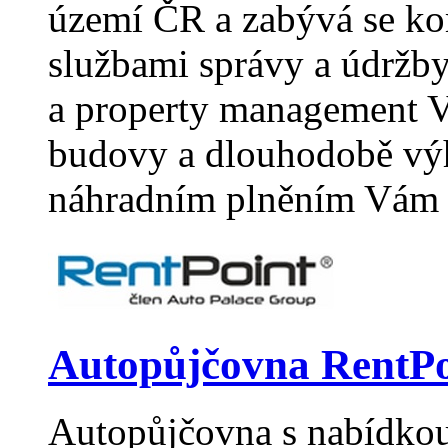
území ČR a zabývá se k
službami správy a údržb
a property management V
budovy a dlouhodobě vý
náhradním plněním Vám
Autopůjčovna RentPo
Autopůjčovna s nabídkou 