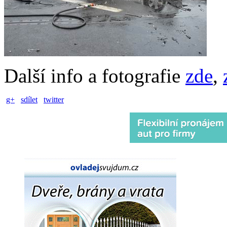
Další info a fotografie
zde
,
g+
sdílet
twitter