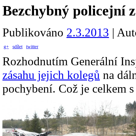
Bezchybný policejní 
Publikováno
2.3.2013
|
Aut
g+
sdílet
twitter
Rozhodnutím Generální Ins
zásahu jejich kolegů
na dáln
pochybení. Což je celkem s