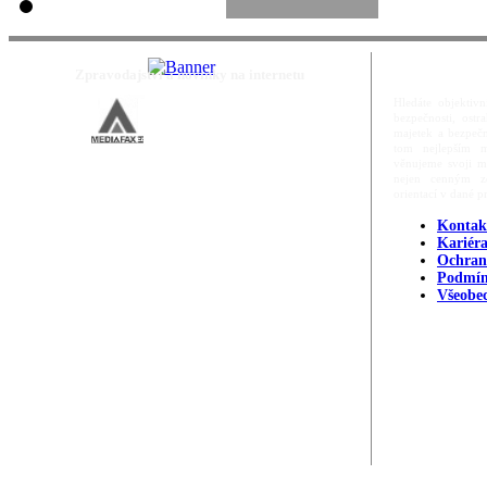
Zpravodajství a novinky na internetu
Hledáte objektivn
bezpečnosti, ost
majetek a bezpečn
tom nejlepším m
věnujeme svoji m
nejen cenným zd
orientací v dané p
Kontak
Kariér
Ochran
Podmín
Všeobe