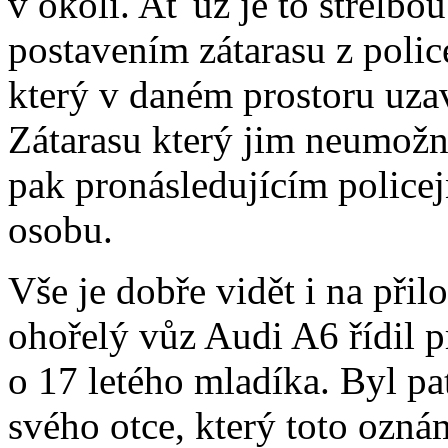
v okolí. Ať už je to střelbo
postavením zátarasu z police
který v daném prostoru uzav
Zátarasu který jim neumožn
pak pronásledujícím polic
osobu.
Vše je dobře vidět i na př
ohořelý vůz Audi A6 řídil
o 17 letého mladíka. Byl pa
svého otce, který toto oznám