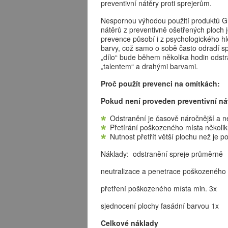
preventivní nátěry proti sprejerům.
Nespornou výhodou použití produktů Gra
nátěrů z preventivně ošetřených ploch je
prevence působí i z psychologického hl
barvy, což samo o sobě často odradí sp
„dílo“ bude během několika hodin odstr
„talentem“ a drahými barvami.
Proč použít prevenci na omítkách:
Pokud není proveden preventivní nát
Odstranění je časově náročnější a ne
Přetírání poškozeného místa několikrá
Nutnost přetřít větší plochu než je 
Náklady: odstranění spreje pr
neutralizace a penetrace poškozen
přetření poškozeného místa m
sjednocení plochy fasádní bar
Celkové náklady 