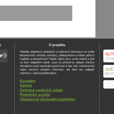
u
O projektu
Hledáte objektivní, přátelské a zajímavé informace ze světa
AUT
bezpečnosti, ostrahy, ochrany, zabezpečení a vůbec péče o
VÝJI
majetek a bezpečnost? Naše zájmy jsou zcela stejné a jste
na tom nejlepším místě. Jsou to přesně ty oblasti, kterým
věnujeme svoji maximální pozornost a tak vám můžeme být
SVĚ
nejen cenným zdrojem informací, ale také tou nejlepší
orientací v dané problematice.
BEZP
Kontakty
Kariéra
Ochrana osobních údajů
Podmínky použití
Všeobecné obchodní podmínky