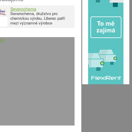
Severochema
Severochema, družstvo pro
chemickou výrobu, Liberec patří
mezi významné výrobce
chemických produktů v České
republice. Moderní technologická,
výrobní a skladovací zařízení nám
umožňují okamžitě a kvalitně
uspokojit nejrůznější požadavky
našich odběratelů. Mezi naše
zákazníky patří jak koneční
spotřebitelé, tak profesionální
uživatelé