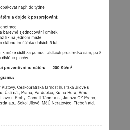
e opakovat např. do týdne
átěru a dojde k posprejování:
penetrace
 a barevné sjednocování omítek
až 8x na jednom místě
m slábnutím účinku dalších 5 let
ík může čistit za pomocí čisticích prostředků sám, po 8
 čištěné plochy.
2
aci preventivního nátěru 200 Kč/m
rogramu:
 Klatovy, Českobratrská farnost husitská Jílové u
e, Ústí n/L, Praha, Pardubice, Kutná Hora, Brno,
 Jílové u Prahy, Comett Tábor a.s., Janoza CZ Praha,
da a.s., Sokol Jílové, MěÚ Neratovice, Třeboň atd.