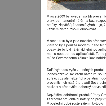
V roce 2009 byl uveden na trh prevent
o tzv. permanentní nátěr na bázi rozpou
omítky. Největší předností výrobku je, ž
každém čištění znovu obnovovat.
V roce 2010 byla jako novinka předsta
kterého byla použita moderní nano tech
obavy, že by byl nátěr viditelný po apl
mohlo neodbornou aplikací stát. Tento 
může Severochema zákazníkovi nabídn
Další výhodou výše zmíněných produktů 
jednosložkové. Ke všem nátěrům jsou p
sprejů, což ale nelze říci o ostatních d
preventivních nátěrů provádí Severoche
aplikaci a především odborný servis zá
Největšími odběrateli produktů řady Graf
zahrnovat preventivní nátěry do projekt
V poslední době roste zájem i bytových 