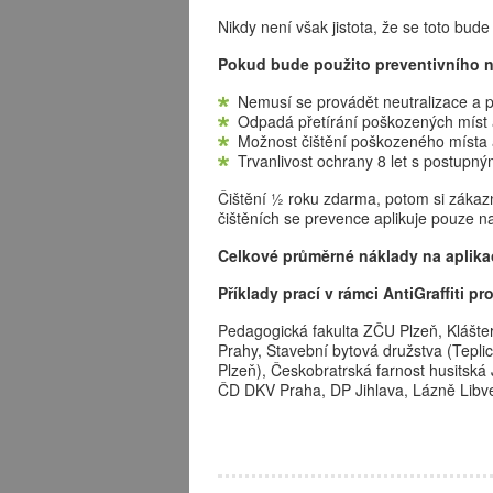
Nikdy není však jistota, že se toto bud
Pokud bude použito preventivního n
Nemusí se provádět neutralizace a 
Odpadá přetírání poškozených míst
Možnost čištění poškozeného místa 
Trvanlivost ochrany 8 let s postupný
Čištění ½ roku zdarma, potom si zákazn
čištěních se prevence aplikuje pouze na
Celkové průměrné náklady na aplik
Příklady prací v rámci AntiGraffiti p
Pedagogická fakulta ZČU Plzeň, Klášter
Prahy, Stavební bytová družstva (Teplic
Plzeň), Českobratrská farnost husitská
ČD DKV Praha, DP Jihlava, Lázně Libver