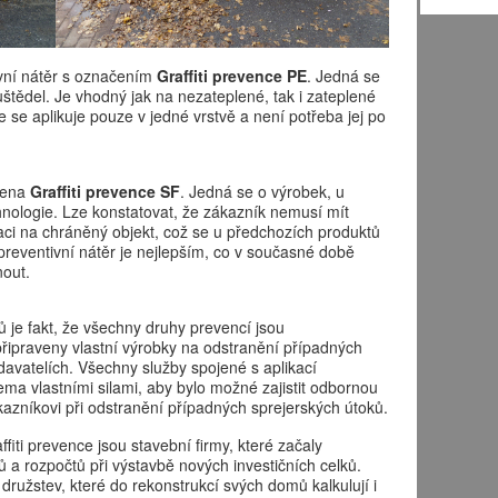
ivní nátěr s označením
Graffiti prevence PE
. Jedná se
štědel. Je vhodný jak na nezateplené, tak i zateplené
e se aplikuje pouze v jedné vrstvě a není potřeba jej po
vena
Graffiti prevence SF
. Jedná se o výrobek, u
nologie. Lze konstatovat, že zákazník nemusí mít
ikaci na chráněný objekt, což se u předchozích produktů
preventivní nátěr je nejlepším, co v současné době
out.
je fakt, že všechny druhy prevencí jsou
řipraveny vlastní výrobky na odstranění případných
odavatelích. Všechny služby spojené s aplikací
ma vlastními silami, aby bylo možné zajistit odbornou
kazníkovi při odstranění případných sprejerských útoků.
fiti prevence jsou stavební firmy, které začaly
ů a rozpočtů při výstavbě nových investičních celků.
družstev, které do rekonstrukcí svých domů kalkulují i