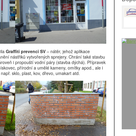
ila
Graffiti prevenci SV
– nátěr, jehož aplikace
ění nástřiků vytvořených sprejery. Chrání také stavbu
roveň i propouští vodní páry (stavba dýchá). Přípravek
pískovec, přírodní a umělé kameny, omítky apod., ale i
např. sklo, plast, kov, dřevo, umakart atd.