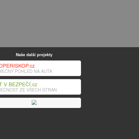
Naše další projekty
OPERISKOP.cz
MEČNÝ POHLED NA AUTA
T V BEZPEČÍ.cz
EČNOST ZE VŠECH STRAN