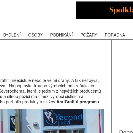
BYDLENÍ
OSOBY
PODNIKÁNÍ
POŽÁRY
PORADNA
affiti, neexistuje nebo je velmi drahý. A tak nezbývá,
vat. Na poptávku trhu po výrobcích odstraňujících
 Severochema, která je jedním z největších producentů
 a silnou pozici má i mezi výrobci čisticích a
ho portfolia produkty a služby
AntiGraffiti programu
.
Dopo