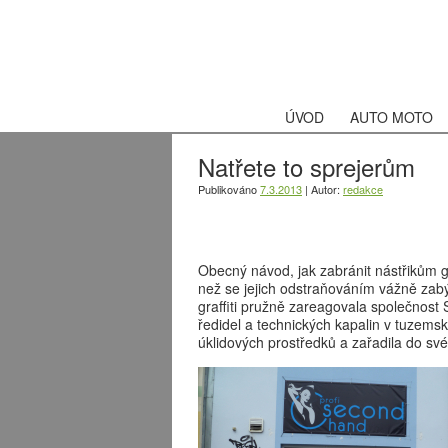
ÚVOD
AUTO MOTO
Natřete to sprejerům
Publikováno
7.3.2013
|
Autor:
redakce
Obecný návod, jak zabránit nástřikům gr
než se jejich odstraňováním vážně zabý
graffiti pružně zareagovala společnost
ředidel a technických kapalin v tuzemsku
úklidových prostředků a zařadila do své