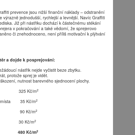
ffiti prevence jsou nižší finanční náklady – odstranění
 výrazně jednodušší, rychlejší a levnější. Navíc Graffiti
ediska. Již při nástřiku dochází k částečnému stékání
rejera v pokračování a také vědomí, že sprejerovo
aněno či znehodnoceno, není příliš motivační k plýtvání
ěr a dojde k posprejování:
žádoucí nástřik nejde vyčistit beze zbytku.
t, protože sprej je vidět.
poškození, nutnost barevného sjednocení plochy.
2
ůměrně 325 Kč/m
2
ého místa 35 Kč/m
2
in. 3x 90 Kč/m
2
vou 1x 30 Kč/m
2
480 Kč/m