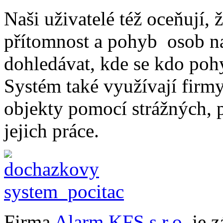
Naši uživatelé též oceňují, 
přítomnost a pohyb osob na 
dohledávat, kde se kdo pohy
Systém také využívají firmy,
objekty pomocí strážných, 
jejich práce.
Firma
Alarm KFS s.r.o.
je z