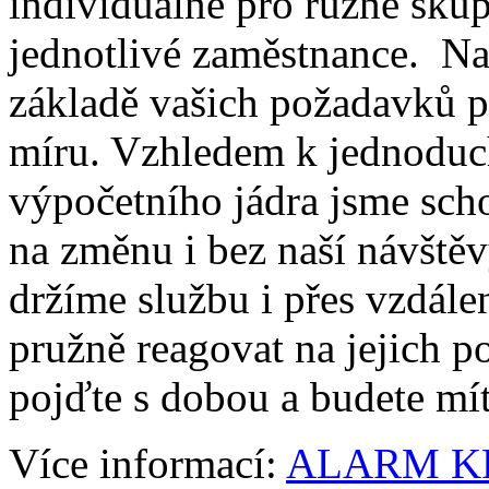
individuálně pro různé sku
jednotlivé zaměstnance. Na
základě vašich požadavků p
míru. Vzhledem k jednoduc
výpočetního jádra jsme sch
na změnu i bez naší návště
držíme službu i přes vzdále
pružně reagovat na jejich p
pojďte s dobou a budete mít
Více informací:
ALARM K