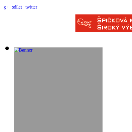
g+
sdílet
twitter