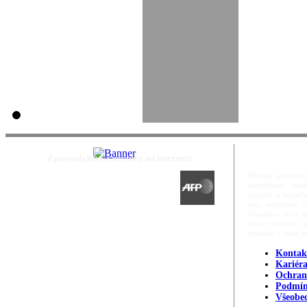
Zpravodajství a novinky na internetu
Hledáte objektivn
bezpečnosti, ost
majetek a bezpečn
tom nejlepším m
věnujeme svoji m
nejen cenným zd
orientací v dané p
Kontak
Kariér
Ochran
Podmín
Všeobe