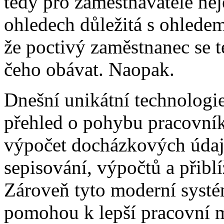
tedy pro zaměstnavatele nej
ohledech důležitá s ohledem
že poctivý zaměstnanec se 
čeho obávat. Naopak.
Dnešní unikátní technologi
přehled o pohybu pracovník
výpočet docházkových údajů
sepisování, výpočtů a přib
Zároveň tyto moderní syst
pomohou k lepší pracovní 