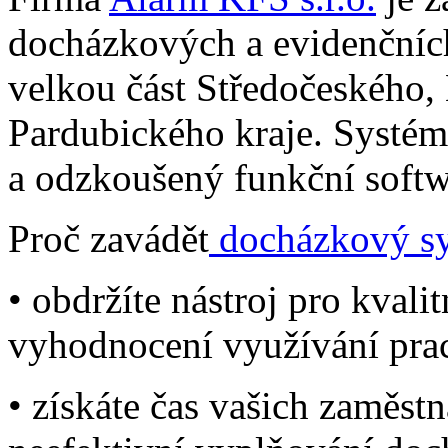
docházkových a evidenčníc
velkou část Středočeského,
Pardubického kraje. Systé
a odzkoušený funkční sof
Proč zavádět
docházkový s
• obdržíte nástroj pro kvali
vyhodnocení využívání pra
• získáte čas vašich zaměst