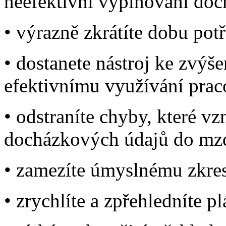
neefektivní vyplňování do
• výrazně zkrátíte dobu po
• dostanete nástroj ke zvýš
efektivnímu využívání pra
• odstraníte chyby, které v
docházkových údajů do mz
• zamezíte úmyslnému zkre
• zrychlíte a zpřehledníte 