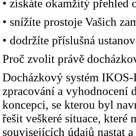
• získáte okamžitý přehled
• snížíte prostoje Vašich z
• dodržíte příslušná ustano
Proč zvolit právě docházk
Docházkový systém IKOS-D3
zpracování a vyhodnocení 
koncepci, se kterou byl nav
řešit veškeré situace, kter
souvisejících údajů nastat