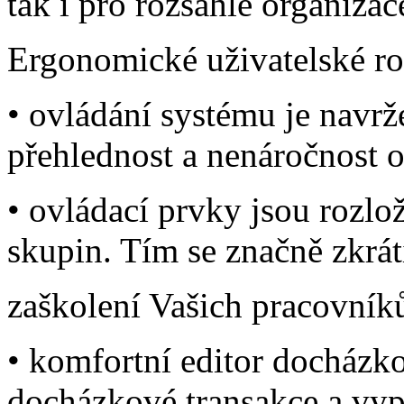
tak i pro rozsáhlé organizace
Ergonomické uživatelské ro
• ovládání systému je navr
přehlednost a nenáročnost 
• ovládací prvky jsou rozl
skupin. Tím se značně zkrát
zaškolení Vašich pracovník
• komfortní editor docházk
docházkové transakce a vyp