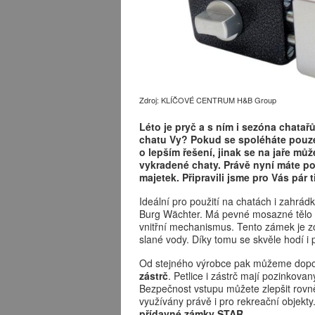
Zdroj: KLÍČOVÉ CENTRUM H&B Group
Léto je pryč a s ním i sezóna chata
chatu Vy? Pokud se spoléháte pouze
o lepším řešení, jinak se na jaře m
vykradené chaty. Právě nyní máte po
majetek. Připravili jsme pro Vás pár t
Ideální pro použití na chatách i zahrád
Burg Wächter. Má pevné mosazné tělo v 
vnitřní mechanismus. Tento zámek je zce
slané vody. Díky tomu se skvěle hodí i 
Od stejného výrobce pak můžeme dopor
zástrč
. Petlice i zástrč mají pozinkova
Bezpečnost vstupu můžete zlepšit rovně
využívány právě i pro rekreační objekty
přídavné zámky STAR
.