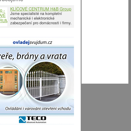
KLÍČOVÉ CENTRUM H&B Group
s. r. o.
Jsme specialisté na kompletní
mechanické i elektronické
zabezpečení pro domácnosti i firmy.
Rádi Vám poradíme, jak zabezpečit
Váš byt, rodinný nebo bytový dům,
kancelář, školu, chatu, hotelový
komplex… nebo jakýkoliv jiný
objekt. V oboru působíme už 30 let
a využíváme naše