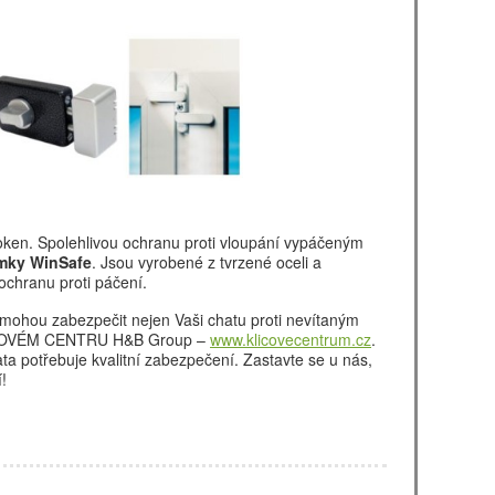
 oken. Spolehlivou ochranu proti vloupání vypáčeným
mky WinSafe
. Jsou vyrobené z tvrzené oceli a
ochranu proti páčení.
omohou zabezpečit nejen Vaši chatu proti nevítaným
LÍČOVÉM CENTRU H&B Group –
www.klicovecentrum.cz
.
ta potřebuje kvalitní zabezpečení. Zastavte se u nás,
!