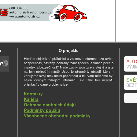
u
O projektu
Hledáte objektivní, přátelské a zajímavé informace ze světa
AUT
bezpečnosti, ostrahy, ochrany, zabezpečení a vůbec péče o
VÝJI
majetek a bezpečnost? Naše zájmy jsou zcela stejné a jste
na tom nejlepším místě. Jsou to přesně ty oblasti, kterým
věnujeme svoji maximální pozornost a tak vám můžeme být
SVĚ
nejen cenným zdrojem informací, ale také tou nejlepší
orientací v dané problematice.
BEZP
Kontakty
Kariéra
Ochrana osobních údajů
Podmínky použití
Všeobecné obchodní podmínky