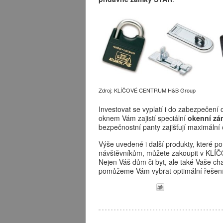
Zdroj: KLÍČOVÉ CENTRUM H&B Group
Investovat se vyplatí i do zabezpečení
oknem Vám zajistí speciální
okenní zá
bezpečnostní panty zajišťují maximální 
Výše uvedené i další produkty, které p
návštěvníkům, můžete zakoupit v K
Nejen Váš dům či byt, ale také Vaše cha
pomůžeme Vám vybrat optimální řešení