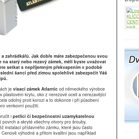
řů a zahrádkářů. Jak dobře máte zabezpečenou svou
 na starý nebo rezavý zámek, měli byste uvažovat
ůžete setkat s nepříjemným překvapením v podobě
slední šanci před zimou spolehlivě zabezpečit Váš
ipů.
kách je
visací zámek Atlantic
od německého výrobce
plastovém krytu, oko z nerezové oceli a nerezavějící
la odolný proti korozi a to dokonce i při působení
pro venkovní použití.
učit i
petlici či bezpečnostní uzamykatelnou
ný povrch a skryté všechny otvory pro šrouby.
ž instalací přídavného zámku, které jsou často
. Cenově výhodné a přitom kvalitní jsou například