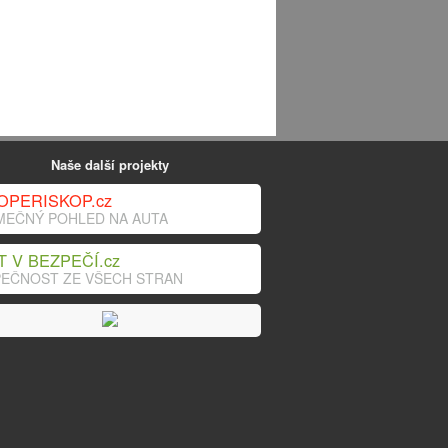
Naše další projekty
OPERISKOP.cz
MEČNÝ POHLED NA AUTA
T V BEZPEČÍ.cz
EČNOST ZE VŠECH STRAN