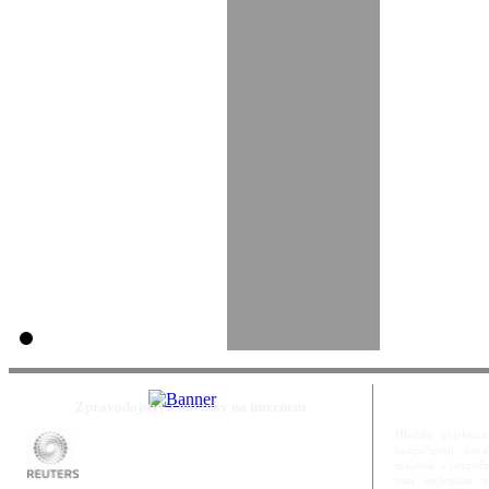
Zpravodajství a novinky na internetu
Hledáte objektivn
bezpečnosti, ost
majetek a bezpečn
tom nejlepším m