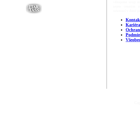
věnujeme svoji m
nejen cenným zd
orientací v dané p
Kontak
Kariér
Ochran
Podmín
Všeobe
Cop