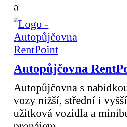
a
Autopůjčovna RentPo
Autopůjčovna s nabídkou 
vozy nižší, střední i vyšší
užitková vozidla a minib
pronájem