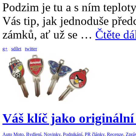
Podzim je tu a s ním teplo
Vás tip, jak jednoduše před
zámků, ať už se …
Čtěte dá
g+
sdílet
twitter
Váš klíč jako originální
Auto Moto
,
Bydlení
,
Novinky
,
Podnikání
,
PR články
,
Recenze
,
Zprá