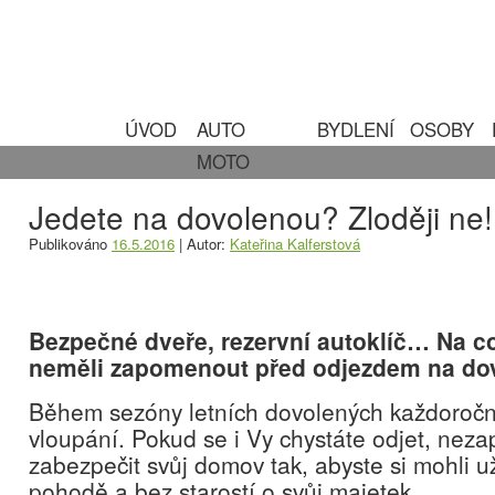
ÚVOD
AUTO
BYDLENÍ
OSOBY
MOTO
Jedete na dovolenou? Zloději ne!
Publikováno
16.5.2016
|
Autor:
Kateřina Kalferstová
Bezpečné dveře, rezervní autoklíč… Na c
neměli zapomenout před odjezdem na do
Během sezóny letních dovolených každoročn
vloupání. Pokud se i Vy chystáte odjet, nez
zabezpečit svůj domov tak, abyste si mohli u
pohodě a bez starostí o svůj majetek.