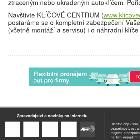
ztraceným nebo ukradeným autoklíčem. Pořiď
Navštivte KLÍČOVÉ CENTRUM (
www.klicove
postaráme se o kompletní zabezpečení Va
(včetně montáží a servisu) i o náhradní klíč
Zpravodajství a novinky na internetu
Hledáte objektivní
bezpečnosti, ostra
majetek a bezpečno
na tom nejlepším m