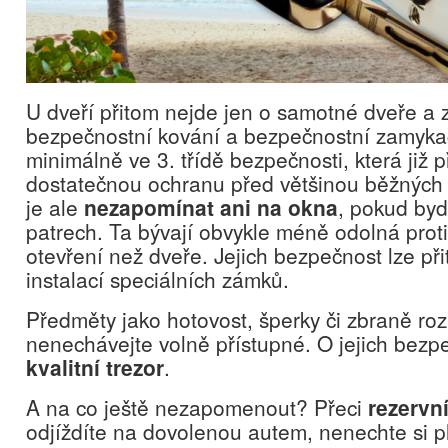
U dveří přitom nejde jen o samotné dveře a 
bezpečnostní kování a bezpečnostní zamykac
minimálně ve 3. třídě bezpečnosti, která již 
dostatečnou ochranu před většinou běžných 
je ale
nezapomínat ani na okna
, pokud bydl
patrech. Ta bývají obvykle méně odolná pro
otevření než dveře. Jejich bezpečnost lze př
instalací speciálních zámků.
Předměty jako hotovost, šperky či zbraně r
nenechávejte volně přístupné. O jejich bezp
kvalitní trezor
.
A na co ještě nezapomenout? Přeci
rezervní
odjíždíte na dovolenou autem, nenechte si p