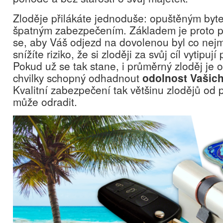
Zloděje přilákáte jednoduše: opuštěným b
špatným zabezpečením. Základem je proto p
se, aby Váš odjezd na dovolenou byl co nej
snížíte riziko, že si zloději za svůj cíl vytipu
Pokud už se tak stane, i průměrný zloděj je
chvilky schopný odhadnout
odolnost Vašich
Kvalitní zabezpečení tak většinu zlodějů od
může odradit.