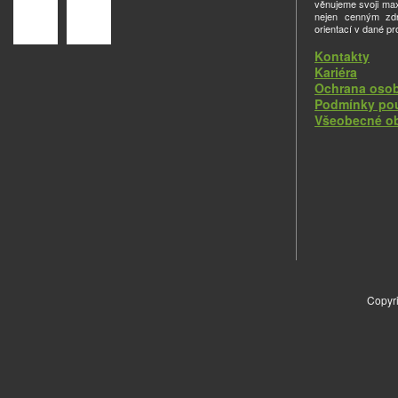
věnujeme svoji ma
nejen cenným zdro
orientací v dané pr
Kontakty
Kariéra
Ochrana osob
Podmínky pou
Všeobecné o
Copyri