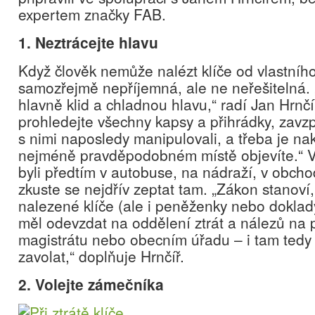
expertem značky FAB.
1. Neztrácejte hlavu
Když člověk nemůže nalézt klíče od vlastního 
samozřejmě nepříjemná, ale ne neřešitelná.
hlavně klid a chladnou hlavu,“ radí Jan Hrnč
prohledejte všechny kapsy a přihrádky, zavzp
s nimi naposledy manipulovali, a třeba je n
nejméně pravděpodobném místě objevíte.“ V 
byli předtím v autobuse, na nádraží, v obcho
zkuste se nejdřív zeptat tam. „Zákon stanoví
nalezené klíče (ale i peněženky nebo doklady
měl odevzdat na oddělení ztrát a nálezů na 
magistrátu nebo obecním úřadu – i tam tedy
zavolat,“ doplňuje Hrnčíř.
2. Volejte zámečníka