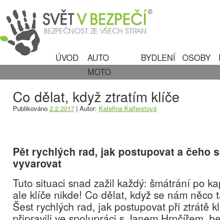
ÚVOD
AUTO
BYDLENÍ
OSOBY
MOTO
Co dělat, když ztratím klíče
Publikováno
2.2.2017
|
Autor:
Kateřina Kalferstová
Pět rychlých rad, jak postupovat a čeho 
vyvarovat
Tuto situaci snad zažil každý: šmátrání po ka
ale klíče nikde! Co dělat, když se nám něco
Šest rychlých rad, jak postupovat při ztrátě k
připravili ve spolupráci s Janem Hrnčířem, 