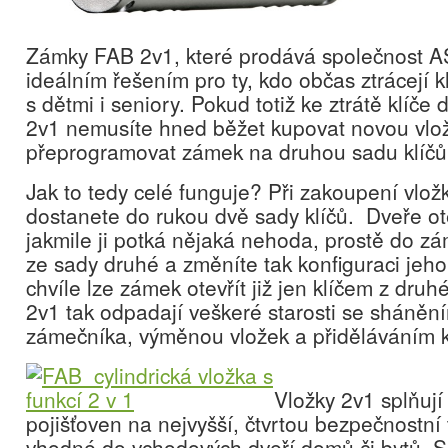
Zámky FAB 2v1, které prodává společnost 
ideálním řešením pro ty, kdo občas ztrácejí kl
s dětmi i seniory. Pokud totiž ke ztrátě klíč
2v1 nemusíte hned běžet kupovat novou vložk
přeprogramovat zámek na druhou sadu klíčů
Jak to tedy celé funguje? Při zakoupení vlo
dostanete do rukou dvě sady klíčů. Dveře ote
jakmile ji potká nějaká nehoda, prostě do zá
ze sady druhé a změníte tak konfiguraci jeho 
chvíle lze zámek otevřít již jen klíčem z dr
2v1 tak odpadají veškeré starosti se sháněn
zámečníka, výměnou vložek a přiděláváním k
Vložky 2v1 splňuj
pojišťoven na nejvyšší, čtvrtou bezpečnostní t
vhodné do vchodových dveří domů či bytů. So