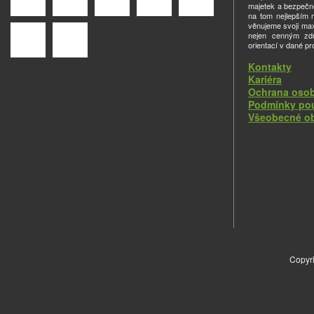
majetek a bezpečno
na tom nejlepším m
věnujeme svoji ma
nejen cenným zdro
orientací v dané pr
Kontakty
Kariéra
Ochrana osob
Podmínky pou
Všeobecné o
Copyri