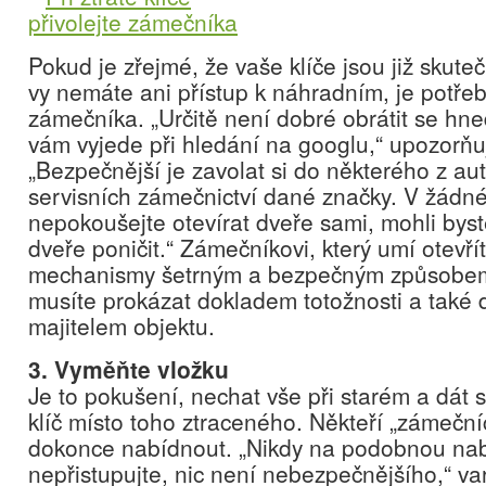
Pokud je zřejmé, že vaše klíče jsou již skut
vy nemáte ani přístup k náhradním, je potřeb
zámečníka. „Určitě není dobré obrátit se hne
vám vyjede při hledání na googlu,“ upozorňu
„Bezpečnější je zavolat si do některého z au
servisních zámečnictví dané značky. V žádn
nepokoušejte otevírat dveře sami, mohli byst
dveře poničit.“ Zámečníkovi, který umí otevř
mechanismy šetrným a bezpečným způsobe
musíte prokázat dokladem totožnosti a také d
majitelem objektu.
3. Vyměňte vložku
Je to pokušení, nechat vše při starém a dát s
klíč místo toho ztraceného. Někteří „zámečn
dokonce nabídnout. „Nikdy na podobnou na
nepřistupujte, nic není nebezpečnějšího,“ var