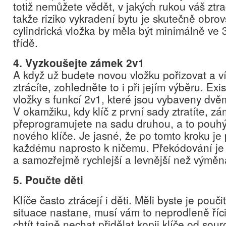
totiž nemůžete vědět, v jakých rukou váš ztra
takže riziko vykradení bytu je skutečně obro
cylindrická vložka by měla být minimálně ve 
třídě.
4. Vyzkoušejte zámek 2v1
A když už budete novou vložku pořizovat a vít
ztrácíte, zohledněte to i při jejím výběru. Exist
vložky s funkcí 2v1, které jsou vybaveny dvě
V okamžiku, kdy klíč z první sady ztratíte, 
přeprogramujete na sadu druhou, a to pouh
nového klíče. Je jasné, že po tomto kroku je 
každému naprosto k ničemu. Překódování je
a samozřejmě rychlejší a levnější než výměna
5. Poučte děti
Klíče často ztrácejí i děti. Měli byste je pouči
situace nastane, musí vám to neprodleně říc
chtít tajně nechat přidělat kopii klíče od sou