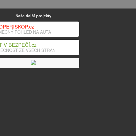
Naše další projekty
OPERISKOP.cz
MEČNÝ POHLED NA AUTA
T V BEZPEČÍ.cz
EČNOST ZE VŠECH STRAN