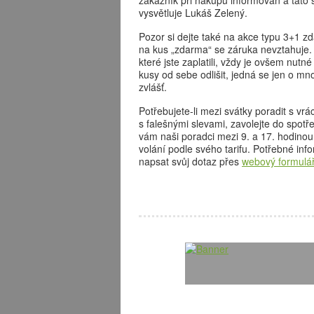
zákazník při nákupu informován a tato 
vysvětluje Lukáš Zelený.
Pozor si dejte také na akce typu 3+1 z
na kus „zdarma“ se záruka nevztahuje. 
které jste zaplatili, vždy je ovšem nutné
kusy od sebe odlišit, jedná se jen o m
zvlášť.
Potřebujete-li mezi svátky poradit s v
s falešnými slevami, zavolejte do spotř
vám naši poradci mezi 9. a 17. hodinou
volání podle svého tarifu. Potřebné in
napsat svůj dotaz přes
webový formulá