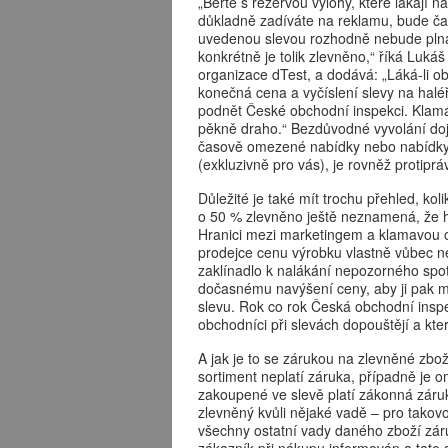
„Berte s rezervou výlohy, které lákají na
důkladně zadíváte na reklamu, bude čast
uvedenou slevou rozhodně nebude plná p
konkrétně je tolik zlevněno,“ říká Luká
organizace dTest, a dodává: „Láká-li o
konečná cena a vyčíslení slevy na halé
podnět České obchodní inspekci. Klamá
pěkně draho.“ Bezdůvodné vyvolání dojm
časově omezené nabídky nebo nabídky, 
(exkluzivně pro vás), je rovněž protipr
Důležité je také mít trochu přehled, kol
o 50 % zlevněno ještě neznamená, že h
Hranici mezi marketingem a klamavou ob
prodejce cenu výrobku vlastně vůbec ne
zaklínadlo k nalákání nepozorného spotř
dočasnému navýšení ceny, aby ji pak moh
slevu. Rok co rok Česká obchodní insp
obchodníci při slevách dopouštějí a kt
A jak je to se zárukou na zlevněné zbo
sortiment neplatí záruka, případně je 
zakoupené ve slevě platí zákonná záruk
zlevněný kvůli nějaké vadě – pro tako
všechny ostatní vady daného zboží zár