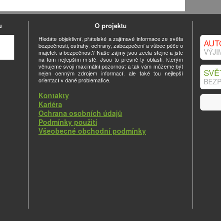
u
O projektu
Hledáte objektivní, přátelské a zajímavé informace ze světa
AUT
bezpečnosti, ostrahy, ochrany, zabezpečení a vůbec péče o
VÝJI
majetek a bezpečnost? Naše zájmy jsou zcela stejné a jste
na tom nejlepším místě. Jsou to přesně ty oblasti, kterým
věnujeme svoji maximální pozornost a tak vám můžeme být
SVĚ
nejen cenným zdrojem informací, ale také tou nejlepší
orientací v dané problematice.
BEZP
Kontakty
Kariéra
Ochrana osobních údajů
Podmínky použití
Všeobecné obchodní podmínky