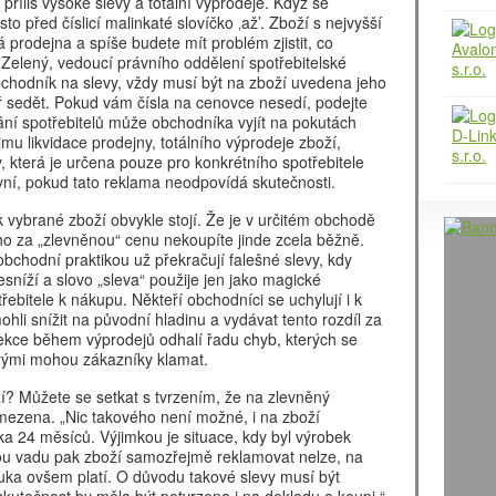
 příliš vysoké slevy a totální výprodeje. Když se
o před číslicí malinkaté slovíčko ‚až’. Zboží s nejvyšší
rodejna a spíše budete mít problém zjistit, co
š Zelený, vedoucí právního oddělení spotřebitelské
bchodník na slevy, vždy musí být na zboží uvedena jeho
ř sedět. Pokud vám čísla na cenovce nesedí, podejte
ní spotřebitelů může obchodníka vyjít na pokutách
u likvidace prodejny, totálního výprodeje zboží,
která je určena pouze pro konkrétního spotřebitele
ávní, pokud tato reklama neodpovídá skutečnosti.
ik vybrané zboží obvykle stojí. Že je v určitém obchodě
o za „zlevněnou“ cenu nekoupíte jinde zcela běžně.
chodní praktikou už překračují falešné slevy, kdy
sníží a slovo „sleva“ použije jen jako magické
ebitele k nákupu. Někteří obchodníci se uchylují i k
li snížit na původní hladinu a vydávat tento rozdíl za
ekce během výprodejů odhalí řadu chyb, kterých se
erými mohou zákazníky klamat.
ží? Můžete se setkat s tvrzením, že na zlevněný
omezena. „Nic takového není možné, i na zboží
a 24 měsíců. Výjimkou je situace, kdy byl výrobek
vou vadu pak zboží samozřejmě reklamovat nelze, na
uka ovšem platí. O důvodu takové slevy musí být