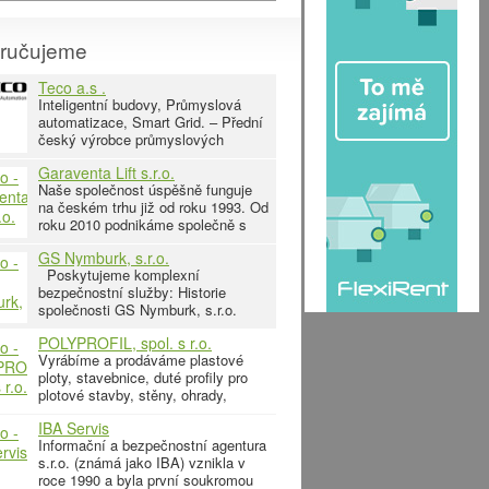
ručujeme
Teco a.s .
Inteligentní budovy, Průmyslová
automatizace, Smart Grid. – Přední
český výrobce průmyslových
řídicích systémů kategorie PLC.
Garaventa Lift s.r.o.
FOXTROT systém – můžete ovládat
Naše společnost úspěšně funguje
ve vašem domě vše, co lze ovládat
na českém trhu již od roku 1993. Od
elektrickou energií, a současně toto
roku 2010 podnikáme společně s
ovládání automatizovat tak, že
celosvětovým partnerem –
významně zvýšíte komfort svého
GS Nymburk, s.r.o.
Garaventa Lift. Hlavními třemi
Poskytujeme komplexní
okruhy činnosti společnosti je
bezpečnostní služby: Historie
výroba, montáž a následný servis
společnosti GS Nymburk, s.r.o.
zdvihacích zařízení pro osoby s
sahá do roku 1989. Jsme členy
omezenou pohyblivostí, osoby
POLYPROFIL, spol. s r.o.
asociace technických
Vyrábíme a prodáváme plastové
bezpečnostních služeb Grémium
ploty, stavebnice, duté profily pro
Alarm. Slaboproudé rozvody a
plotové stavby, stěny, ohrady,
zařízení (návrhy, realizace, servis,
přístřešky. Plastové profily jsou
revize) - elektronická
IBA Servis
vyráběny technologií vytlačování z
zabezpečovací a požární
Informační a bezpečnostní agentura
houževnatého PVC, dlouhá
signalizace (EZS, EPS) -
s.r.o. (známá jako IBA) vznikla v
životnost, odolnost povětrnosti.
kamerové
roce 1990 a byla první soukromou
Montáž jednoduchá, rychlá. Firma