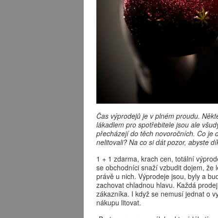
Čas výprodejů je v plném proudu. Někte
lákadlem pro spotřebitele jsou ale všu
přecházejí do těch novoročních. Co je
nelitovali? Na co si dát pozor, abyste d
1 + 1 zdarma, krach cen, totální výpro
se obchodníci snaží vzbudit dojem, že l
právě u nich. Výprodeje jsou, byly a bud
zachovat chladnou hlavu. Každá prode
zákazníka. I když se nemusí jednat o v
nákupu litovat.