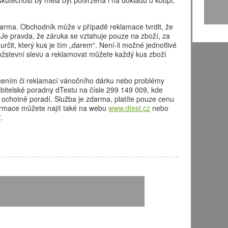
skutečnost by měla být potvrzena i na dokladu o koupi,“
darma. Obchodník může v případě reklamace tvrdit, že
Je pravda, že záruka se vztahuje pouze na zboží, za
 určit, který kus je tím „darem“. Není-li možné jednotlivé
nožstevní slevu a reklamovat můžete každý kus zboží
rácením či reklamací vánočního dárku nebo problémy
ebitelské poradny dTestu na čísle 299 149 009, kde
 ochotně poradí. Služba je zdarma, platíte pouze cenu
formace můžete najít také na webu
www.dtest.cz
nebo
ř
.