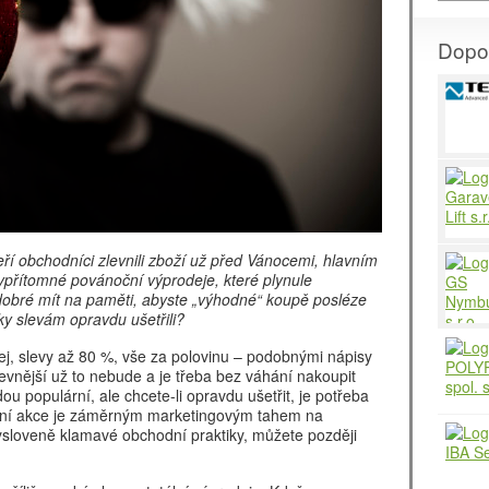
Dopo
ří obchodníci zlevnili zboží už před Vánocemi, hlavním
dypřítomné povánoční výprodeje, které plynule
 dobré mít na paměti, abyste „výhodné“ koupě posléze
íky slevám opravdu ušetřili?
dej, slevy až 80 %, vše za polovinu – podobnými nápisy
evnější už to nebude a je třeba bez váhání nakoupit
ou populární, ale chcete-li opravdu ušetřit, je potřeba
jní akce je záměrným marketingovým tahem na
ysloveně klamavé obchodní praktiky, můžete později