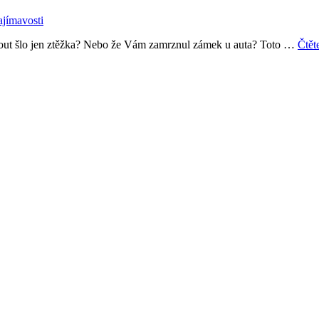
ajímavosti
out šlo jen ztěžka? Nebo že Vám zamrznul zámek u auta? Toto …
Čtět