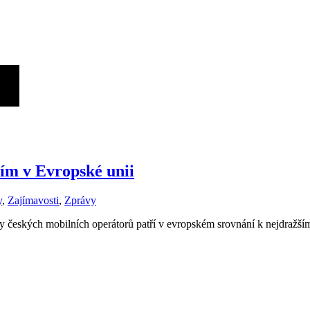
ším v Evropské unii
y
,
Zajímavosti
,
Zprávy
fy českých mobilních operátorů patří v evropském srovnání k nejdražší