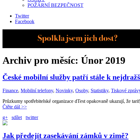
POŽÁRNÍ BEZPEČNOST
Twitter
Facebook
Archiv pro měsíc:
Únor 2019
České mobilní služby patří stále k nejdraž
Finance
,
Mobilní telefony
,
Novinky
,
Osoby
,
Statistiky
,
Tiskové zpráv
Průzkumy spotřebitelské organizace dTest opakovaně ukazují, že tari
Čtěte dál >>
g+
sdílet
twitter
Jak předejít zasekávání zámků v zimě?