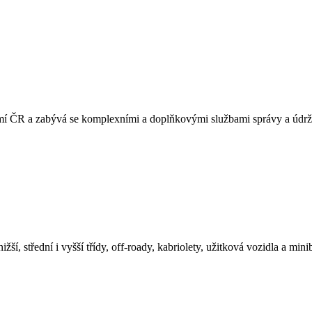
 ČR a zabývá se komplexními a doplňkovými službami správy a údržb
ší, střední i vyšší třídy, off-roady, kabriolety, užitková vozidla a mi