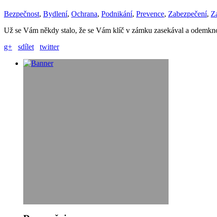
Bezpečnost
,
Bydlení
,
Ochrana
,
Podnikání
,
Prevence
,
Zabezpečení
,
Z
Už se Vám někdy stalo, že se Vám klíč v zámku zasekával a odemkn
g+
sdílet
twitter