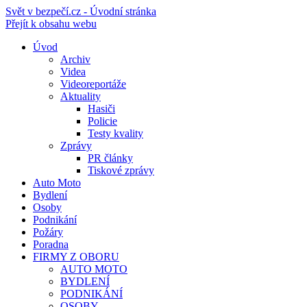
Svět v bezpečí.cz - Úvodní stránka
Přejít k obsahu webu
Úvod
Archiv
Videa
Videoreportáže
Aktuality
Hasiči
Policie
Testy kvality
Zprávy
PR články
Tiskové zprávy
Auto Moto
Bydlení
Osoby
Podnikání
Požáry
Poradna
FIRMY Z OBORU
AUTO MOTO
BYDLENÍ
PODNIKÁNÍ
OSOBY