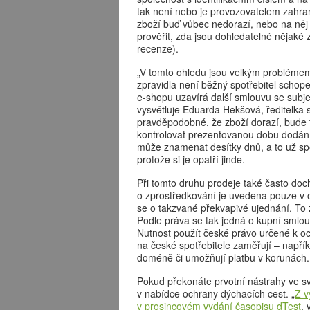
tak není nebo je provozovatelem zahran
zboží buď vůbec nedorazí, nebo na něj 
prověřit, zda jsou dohledatelné nějaké 
recenze).
„V tomto ohledu jsou velkým problémem
zpravidla není běžný spotřebitel schop
e-shopu uzavírá další smlouvu se subje
vysvětluje Eduarda Hekšová, ředitelka s
pravděpodobné, že zboží dorazí, bude t
kontrolovat prezentovanou dobu dodán
může znamenat desítky dnů, a to už spo
protože si je opatří jinde.
Při tomto druhu prodeje také často doch
o zprostředkování je uvedena pouze v
se o takzvané překvapivé ujednání. To
Podle práva se tak jedná o kupní smlo
Nutnost použít české právo určené k och
na české spotřebitele zaměřují – napřík
doméně či umožňují platbu v korunách.
Pokud překonáte prvotní nástrahy ve s
v nabídce ochrany dýchacích cest. „
Z v
v prosincovém vydání časopisu dTest
, 