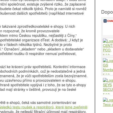
iční společnost, existuje zvýšené riziko, že zaplacené
budete čekat několik týdnů. Proto je namístě si rovněž
Dopo
zkušenosti dalších spotřebitelů (například internetové
 takzvané zprostředkovatelské e-shopy. U nich
en rozpoznat, že kromě provozovatele
ktem mimo Českou republiku, nejčastěji z Číny,“
potřebitelské organizace dTest. A dodává: „I když je
o v řádech několika týdnů. Nezbytné je proto
í.“ Označení „skladem“ nebo „skladem u dodavatele“
třebitel roušku či respirátor nemusí potřebovat,
ází ke krácení práv spotřebitelů. Konkrétní informace
 obchodních podmínkách, což je nedostatečné a jedná
 znamená, že je vůči spotřebitelům zcela bezvýznamné.
uvu uzavřenou přímo s provozovatelem e-shopu.
raně spotřebitele vyplývá i z toho, že se tyto e-shopy
lad mají stránky v češtině, provozují je na české
větě e-shopů, čeká vás samotné zorientování se
ýsledků testu roušek a respirátorů, které jsme zveřejnili
vyplynulo, že nejlepší filtrační účinnost mají respirátory.