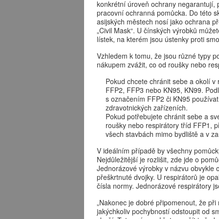
konkrétní úroveň ochrany negarantují, p
pracovní ochranná pomůcka. Do této sku
asijských městech nosí jako ochrana p
„Civil Mask“. U čínských výrobků můžete 
lístek, na kterém jsou ústenky proti sm
Vzhledem k tomu, že jsou různé typy po
nákupem zvážit, co od roušky nebo res
Pokud chcete chránit sebe a okolí v 
FFP2, FFP3 nebo KN95, KN99. Podle k
s označením FFP2 či KN95 používat 
zdravotnických zařízeních.
Pokud potřebujete chránit sebe a sv
roušky nebo respirátory tříd FFP1, 
všech stavbách mimo bydliště a v za
V ideálním případě by všechny pomůcky 
Nejdůležitější je rozlišit, zde jde o p
Jednorázové výrobky v názvu obvykle o
přeškrtnuté dvojky. U respirátorů je 
čísla normy. Jednorázové respirátory 
„Nakonec je dobré připomenout, že při
jakýchkoliv pochybností odstoupit od s