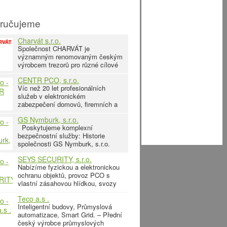
ručujeme
Charvát s.r.o.
Společnost CHARVÁT je
významným renomovaným českým
výrobcem trezorů pro různé cílové
skupiny a s obchodním přesahem i
CENTR PCO, s.r.o.
mimo Českou republiku. Historie
Víc než 20 let profesionálních
činnosti společnost spadá do roku
služeb v elektronickém
1995. Trezory s příslušnými
zabezpečení domovů, firemních a
certifikáty jsou určeny jak pro
výrobních objektů. Návrhy, montáž
koncové uživatele (do domácností)
GS Nymburk, s.r.o.
a non-stop servis EZS
pro archivaci dokumentů,
Poskytujeme komplexní
elektronických zabezpečovacích
bezpečnostní služby: Historie
systémů, EPS protipožárních
společnosti GS Nymburk, s.r.o.
systémů a kamerových systémů.
sahá do roku 1989. Jsme členy
Nepřetržité služby dohledového
SEYS SECURITY, s.r.o.
asociace technických
centra PCO pultu centrální ochrany
Nabízíme fyzickou a elektronickou
bezpečnostních služeb Grémium
s výjezdy ochranné
ochranu objektů, provoz PCO s
Alarm. Slaboproudé rozvody a
vlastní zásahovou hlídkou, svozy
zařízení (návrhy, realizace, servis,
hotovosti a detektivní služby. V
revize) - elektronická
Teco a.s .
případě, že se Vaše společnost
zabezpečovací a požární
Inteligentní budovy, Průmyslová
zabývá otázkami ostrahy majetku a
signalizace (EZS, EPS) -
automatizace, Smart Grid. – Přední
osob či správou a údržbou
kamerové
český výrobce průmyslových
nemovitostí, jsme schopni pro Vás