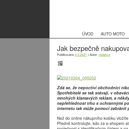
ÚVOD
AUTO MOTO
Jak bezpečně nakupovat
Publikováno
4.3.2021
|
Autor:
redakce
Zdá se, že nepoctiví obchodníci nik
Spotřebitelé se tak stávají, v obavá
mnohých klamavých reklam, a někdy
nepřehlednost trhu s ochrannými p
internetu tak může pomoci zabránit 
Než do online nákupního košíku vložíte z
Předně kontrolujte, kdo za e-shopem s
společnost s identifikačním číslem a n