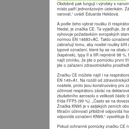
Obdobně pak fungují i výrobky s nanom
místo patří jednorázovým ústenkám. Zá
varovat,“ uvádí Eduarda Hekšová.
A podle čeho vybrat roušku či respirát
hledat, je značka CE. Ta vyjadřuje, že 
vyhovuje požadavkům evropských stan
normou EN 14683+AC. Takto označené ús
zabraňují tomu, aby nositel roušky šířil
typové označení, které by se na obalu m
(kapének), typy II a IIR nejméně 98 %
najít zmínku, že jde o pomůcku první tř
jde o zařazení zdravotnického prostředk
Značku CE můžete najít i na respiráto
EN 149+A1. Na rozdíl od zdravotnických
nositele, proto jsou konstruovány pro z
účinnost respirátoru závisí na deklarov
zkušebního aerosolu o velikosti částic 0
třída FFP3 (99 %). „Často se na dovez
Značka KN95 je v asijských zemích obv
filtrační účinností přibližně odpovíd
odpovídá označení KN99,“ vysvětluje 
Pokud ochranné pomůcky značku CE nen