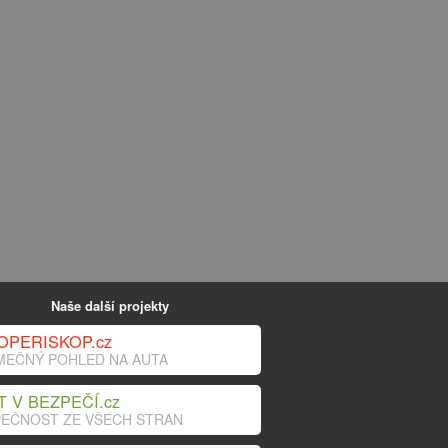
Naše další projekty
OPERISKOP.cz
MEČNÝ POHLED NA AUTA
T V BEZPEČÍ.cz
EČNOST ZE VŠECH STRAN