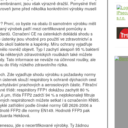
embránami, jsou však výrazně dražší. Pomyslné třetí
roveň jsme před několika konkrétními výrobky museli
or? První, co byste na obalu či samotném výrobku měli
daný výrobek patří mezi certifikované pomůcky a
dardů. Označení CE na ústenkách dokládá shodu s
tenky jsou vhodné pro použití ve zdravotnictví a
 do okolí bakterie a kapénky. Míru ochrany vyjadřuje
ělo rovněž objevit. Typ I zachytí alespoň 95 % bakterií
. Na některých zdravotnických rouškách také můžete
ídy. Tato informace se neváže na účinnost roušky, ale
u do třídy nízkého zdravotního rizika.
rech. Zde vyjadřuje shodu výrobku s požadavky normy
 ústenek slouží respirátory k ochraně dýchacích cest
achytávání prachových a aerosolových částic. Filtrační
ané třídě: respirátory FFP1 dokážou zachytit 80 %
,6 µm, třída FFP2 zadrží 94 % a nejdokonaleji filtruje
ených respirátorech můžete setkat i s označením KN95.
yklé zatřídění podle čínské normy GB 2626-2006 a
á hodnotě FFP2 dle normy EN149. Hodnotě FFP3 pak
Eduarda Hekšová.
esou, jde o necertifikované výrobky. Ty žádnou