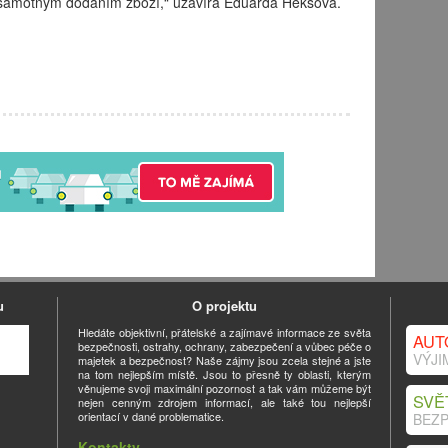
d samotným dodáním zboží,“ uzavírá Eduarda Hekšová.
u
O projektu
Hledáte objektivní, přátelské a zajímavé informace ze světa
AUT
bezpečnosti, ostrahy, ochrany, zabezpečení a vůbec péče o
VÝJI
majetek a bezpečnost? Naše zájmy jsou zcela stejné a jste
na tom nejlepším místě. Jsou to přesně ty oblasti, kterým
věnujeme svoji maximální pozornost a tak vám můžeme být
SVĚ
nejen cenným zdrojem informací, ale také tou nejlepší
orientací v dané problematice.
BEZP
Kontakty