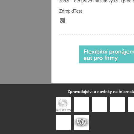
zboží. Toto právo můžete využít i pře
Zdroj: dTest
Zpravodajství a novinky na internet