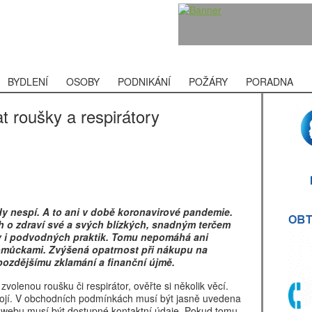
BYDLENÍ
OSOBY
PODNIKÁNÍ
POŽÁRY
PORADNA
 roušky a respirátory
dy nespí. A to ani v době koronavirové pandemie.
ch o zdraví své a svých blízkých, snadným terčem
 i podvodných praktik. Tomu nepomáhá ani
omůckami. Zvýšená opatrnost při nákupu na
pozdějšímu zklamání a finanční újmě.
volenou roušku či respirátor, ověřte si několik věcí.
tojí. V obchodních podmínkách musí být jasně uvedena
a webu musí být dostupné kontaktní údaje. Pokud tomu