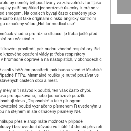
roto by neměly být používány ve zdravotnictví ani jako
piny patří například jednorázové ústenky, které se v
řed smogem. Na obalech bývají často označeny jako
často najít také originální čínsko-anglický kontrolní
ogu označeny větou „Not for medical use“.
můcek vhodné pro různé situace, je třeba ještě před
pirátoru očekáváte.
rizikovém prostředí, pak budou vhodné respirátory tříd
rizového opatření vlády je třeba respirátory
v hromadné dopravě a na nástupištích, v obchodech či
é okolí v běžném prostředí, pak budou vhodné lékařské
případně FFP2. Minimálně roušku je nutné používat ve
stavěných částech obcí a měst.
měly mít i návod k použití, ten však často chybí.
omůcku pro opakované, nebo jednorázové použití.
bsahují slovo „Disposable“ a také piktogram
opakovatelné použití vyznačeno písmenem R uvedeným u
jsou na stejném místě označeny písmeny NR.
 nákupu přes e-shop máte možnost v případě
mlouvy i bez uvedení důvodu ve lhůtě 14 dní od převzetí