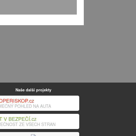
Naše další projekty
OPERISKOP.cz
MEČNÝ POHLED NA AUTA
T V BEZPEČÍ.cz
EČNOST ZE VŠECH STRAN