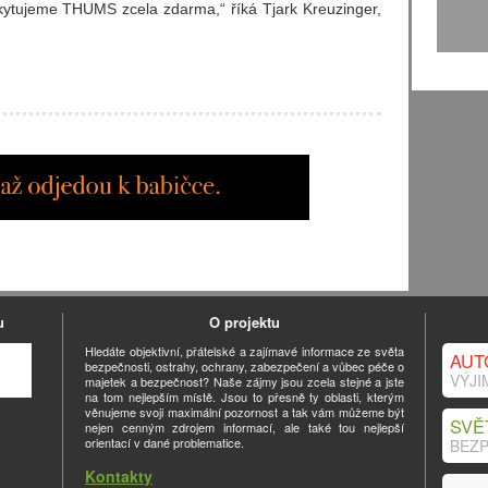
kytujeme THUMS zcela zdarma,“ říká Tjark Kreuzinger,
u
O projektu
Hledáte objektivní, přátelské a zajímavé informace ze světa
AUT
bezpečnosti, ostrahy, ochrany, zabezpečení a vůbec péče o
VÝJI
majetek a bezpečnost? Naše zájmy jsou zcela stejné a jste
na tom nejlepším místě. Jsou to přesně ty oblasti, kterým
věnujeme svoji maximální pozornost a tak vám můžeme být
SVĚ
nejen cenným zdrojem informací, ale také tou nejlepší
orientací v dané problematice.
BEZP
Kontakty