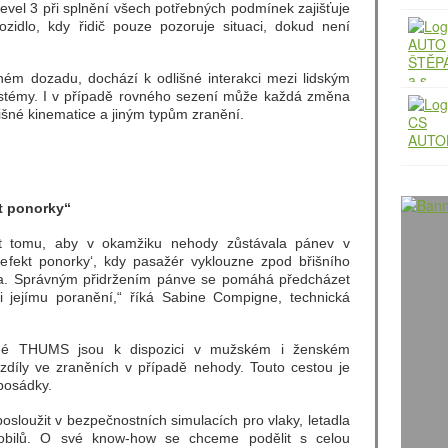
evel 3 při splnění všech potřebných podmínek zajišťuje
zidlo, kdy řidič pouze pozoruje situaci, dokud není
ém dozadu, dochází k odlišné interakci mezi lidským
ystémy. I v případě rovného sezení může každá změna
lišné kinematice a jiným typům zranění.
t ponorky“
st tomu, aby v okamžiku nehody zůstávala pánev v
‚efekt ponorky‘, kdy pasažér vyklouzne zpod břišního
ha. Správným přidržením pánve se pomáhá předcházet
 jejímu poranění,“ říká Sabine Compigne, technická
né THUMS jsou k dispozici v mužském i ženském
zdíly ve zraněních v případě nehody. Touto cestou je
posádky.
oužit v bezpečnostních simulacích pro vlaky, letadla
mobilů. O své know-how se chceme podělit s celou