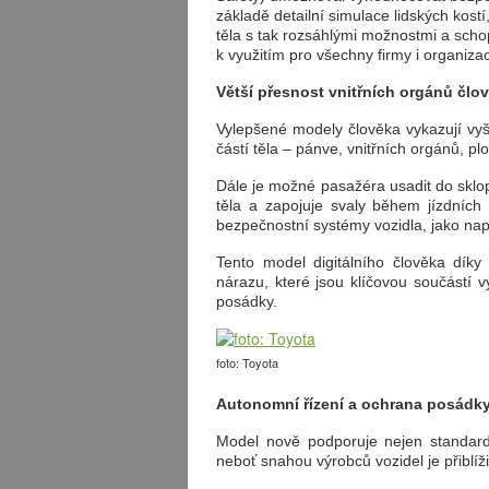
základě detailní simulace lidských kost
těla s tak rozsáhlými možnostmi a schop
k využitím pro všechny firmy i organiza
Větší přesnost vnitřních orgánů člo
Vylepšené modely člověka vykazují vyš
částí těla – pánve, vnitřních orgánů, plo
Dále je možné pasažéra usadit do sklo
těla a zapojuje svaly během jízdníc
bezpečnostní systémy vozidla, jako nap
Tento model digitálního člověka dík
nárazu, které jsou klíčovou součástí 
posádky.
foto: Toyota
Autonomní řízení a ochrana posádk
Model nově podporuje nejen standard
neboť snahou výrobců vozidel je přiblí