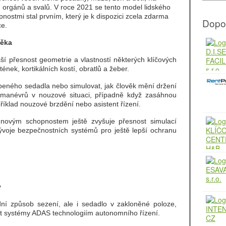
í, orgánů a svalů. V roce 2021 se tento model lidského
nostmi stal prvním, který je k dispozici zcela zdarma
Dopo
ce.
věka
ší přesnost geometrie a vlastností některých klíčových
tének, kortikálních kostí, obratlů a žeber.
peného sedadla nebo simulovat, jak člověk mění držení
h manévrů v nouzové situaci, případně když zasáhnou
říklad nouzové brzdění nebo asistent řízení.
y novým schopnostem ještě zvyšuje přesnost simulací
vývoje bezpečnostních systémů pro ještě lepší ochranu
y
ní způsob sezení, ale i sedadlo v zakloněné poloze,
žit systémy ADAS technologiím autonomního řízení.