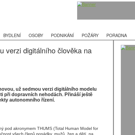
BYDLENÍ
OSOBY
PODNIKÁNÍ
POŽÁRY
PORADNA
u verzi digitálního člověka na
novou, už sedmou verzi digitálního modelu
i při dopravních nehodách. Přináší ještě
ekty autonomního řízení.
námý pod akronymem THUMS (Total Human Model for
nost všech členů posádky, mužů, žen a dětí, na