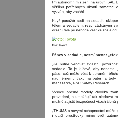
Při autonomním řízení na úrovni SAE L
většinu potřebných úkonů samotné vo
vyzván, aby zasáhl.
Když pasažér sedí na sedadle sklopen
tělem a sedadlem, resp. zádržnými s
držení těla při nehodě vést ke zcela od
foto: Toyota
Pánev v sedadle, nesmí nastat „efek
„
Je nutné věnovat zvláštní pozorno
sedadle. To je klíčové, aby nenastal 
pásu, což může vést k poranění břic
nadměrnému tlaku na páteř, a tedy i
manažerka, R&D Safety Research.
Vysoce přesné modely člověka zva
provedení, a umožňují tak sledovat ro
možné zajistit bezpečnost všech členů 
„
THUMS s novými schopnostmi může posl
i další prostředky mimo svět auto