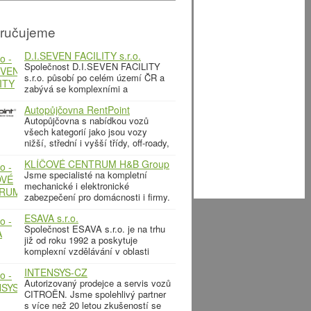
ručujeme
D.I.SEVEN FACILITY s.r.o.
Společnost D.I.SEVEN FACILITY
s.r.o. působí po celém území ČR a
zabývá se komplexními a
doplňkovými službami správy a
Autopůjčovna RentPoint
údržby budov. Náš facility
Autopůjčovna s nabídkou vozů
management a property
všech kategorií jako jsou vozy
management Vám zaručí efektivní
nižší, střední i vyšší třídy, off-roady,
chod budovy a dlouhodobě
kabriolety, užitková vozidla a
výhodnou správu nemovitostí,
KLÍČOVÉ CENTRUM H&B Group
minibusy. Firmám nabízíme
náhradním plněním Vám umožní
s. r. o.
Jsme specialisté na kompletní
flexibilní pronájem vozů.
mechanické i elektronické
zabezpečení pro domácnosti i firmy.
Rádi Vám poradíme, jak zabezpečit
ESAVA s.r.o.
Váš byt, rodinný nebo bytový dům,
Společnost ESAVA s.r.o. je na trhu
kancelář, školu, chatu, hotelový
již od roku 1992 a poskytuje
komplex… nebo jakýkoliv jiný
komplexní vzdělávání v oblasti
objekt. V oboru působíme už 30 let
neodkladné první pomoci. Hlavní
a využíváme naše
INTENSYS-CZ
činností společnosti ESAVA – první
Autorizovaný prodejce a servis vozů
pomoc bez obav, je zajištění
CITROËN. Jsme spolehlivý partner
školení a kurzů neodkladné první
s více než 20 letou zkušeností se
pomoci, které jsou určeny pro