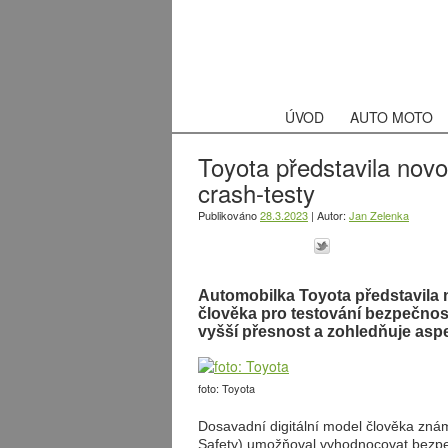
ÚVOD
AUTO MOTO
Toyota představila novo
crash-testy
Publikováno
28.3.2023
|
Autor:
Jan Zelenka
Automobilka Toyota představila 
člověka pro testování bezpečnost
vyšší přesnost a zohledňuje asp
foto: Toyota
Dosavadní digitální model člověka z
Safety) umožňoval vyhodnocovat bezpeč