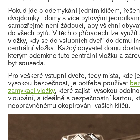
Pokud jde o odemykání jedním klíčem, řešení
dvojdomky i domy s více bytovými jednotkami
samozřejmě není žádoucí, aby všichni obyvat
do všech bytů. V těchto případech lze využít
vložky, kdy se do vstupních dveří do domu ins
centrální vložka. Každý obyvatel domu dostan
kterým odemkne tuto centrální vložku a zárov
byt souseda.
Pro veškeré vstupní dveře, tedy místa, kde je 
vysokou bezpečnost, je potřeba používat
bez
zamykací vložky
, které zajistí vysokou odoln
vloupání, a ideálně s bezpečnostní kartou, k
neoprávněnému okopírování vašich klíčů.