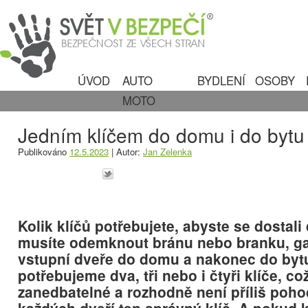
ÚVOD
AUTO
BYDLENÍ
OSOBY
MOTO
Jedním klíčem do domu i do bytu
Publikováno
12.5.2023
|
Autor:
Jan Zelenka
Kolik klíčů potřebujete, abyste se dosta
musíte odemknout bránu nebo branku, ga
vstupní dveře do domu a nakonec do byt
potřebujeme dva, tři nebo i čtyři klíče, co
zanedbatelné a rozhodně není příliš poho