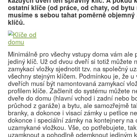
každých dveří ten správný klíč. A pokud
ostatní klíče (od práce, od chaty, od bytu
musíme s sebou tahat poměrně objemný 
klíčů.
Minimálně pro všechy vstupy doma vám ale 
jediný klíč. Už od dvou dveří si totiž můžete
zamykací vložky sjednotit tzv. na společný 
všechny stejným klíčem. Podmínkou je, že u 
dveřích musí být namontovaná zamykací vlo
profilem klíče. Začlenit do systému můžete 
dveře do domu (hlavní vchod i zadní nebo bo
průchod z garáže) a bytu, ale samozřejmě ta
branky, a dokonce i visací zámky u petlice ne
dokonce i speciální zámky na kontejnery na
uzamykané vložkou. Vše, co potřebujete, t
uzamknout a pohodlně odemknout jediným k