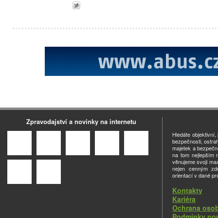
Zpravodajství a novinky na internetu
Hledáte objektivní
bezpečnosti, ostra
majetek a bezpečno
na tom nejlepším m
věnujeme svoji ma
nejen cenným zdro
orientací v dané pr
Kontakty
Kariéra
Ochrana osob
Podmínky pou