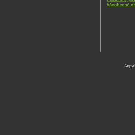
Všeobecné o
Copyri