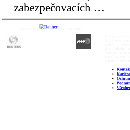
zabezpečovacích …
Zpravodajství a novinky na internetu
Hledáte objektivn
bezpečnosti, ost
majetek a bezpečn
tom nejlepším m
věnujeme svoji m
nejen cenným zd
orientací v dané p
Kontak
Kariér
Ochran
Podmín
Všeobe