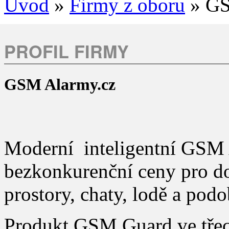
Úvod
»
Firmy z oboru
» GS
PROFIL FIRMY
GSM Alarmy.cz
Moderní inteligentní GSM 
bezkonkurenční ceny pro do
prostory, chaty, lodě a pod
Produkt GSM Guard ve třech