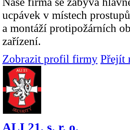
Naše firma se zabývá hlavn
ucpávek v místech prostupů
a montáží protipožárních o
zařízení.
Zobrazit profil firmy
Přejít
ALI 21, s. r. o.