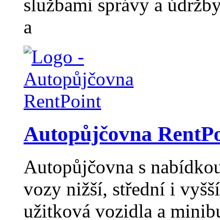
službami správy a údržb
a
Autopůjčovna RentPo
Autopůjčovna s nabídkou 
vozy nižší, střední i vyšší
užitková vozidla a minib