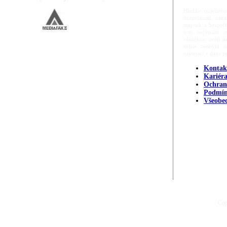
Hledáte objektivn
bezpečnosti, ost
majetek a bezpečn
tom nejlepším m
věnujeme svoji m
nejen cenným zd
orientací v dané p
Kontak
Kariér
Ochran
Podmín
Všeobe
Cop