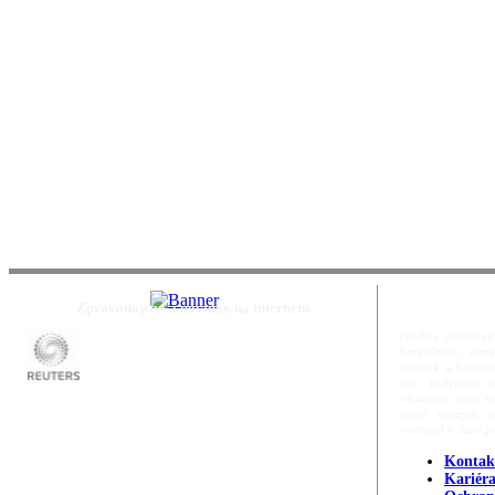
Zpravodajství a novinky na internetu
Hledáte objektivn
bezpečnosti, ost
majetek a bezpečn
tom nejlepším m
věnujeme svoji m
nejen cenným zd
orientací v dané p
Kontak
Kariér