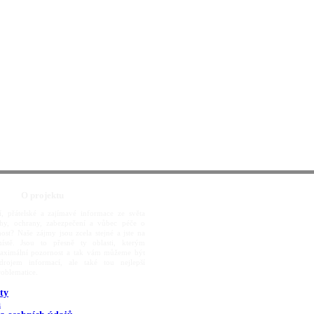
O projektu
í, přátelské a zajímavé informace ze světa
rahy, ochrany, zabezpečení a vůbec péče o
ost? Naše zájmy jsou zcela stejné a jste na
ístě. Jsou to přesně ty oblasti, kterým
aximální pozornost a tak vám můžeme být
rojem informací, ale také tou nejlepší
roblematice.
ty
a