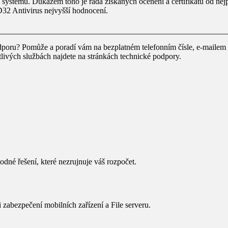
stému. Důkazem toho je řada získaných ocenění a certifikátů od nejpres
32 Antivirus nejvyšší hodnocení.
 podporu? Pomůže a poradí vám na bezplatném telefonním čísle, e-mail
tlivých službách najdete na stránkách technické podpory.
né řešení, které nezrujnuje váš rozpočet.
i zabezpečení mobilních zařízení a File serveru.