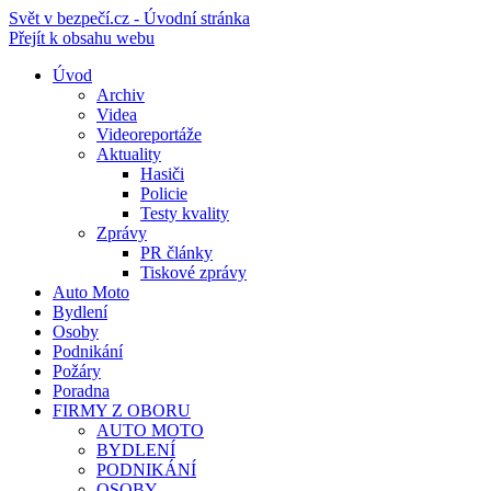
Svět v bezpečí.cz - Úvodní stránka
Přejít k obsahu webu
Úvod
Archiv
Videa
Videoreportáže
Aktuality
Hasiči
Policie
Testy kvality
Zprávy
PR články
Tiskové zprávy
Auto Moto
Bydlení
Osoby
Podnikání
Požáry
Poradna
FIRMY Z OBORU
AUTO MOTO
BYDLENÍ
PODNIKÁNÍ
OSOBY