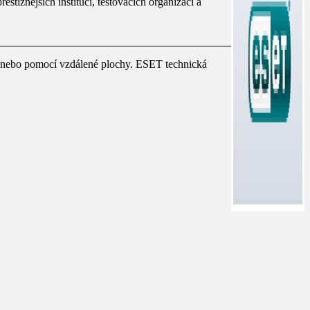
tižnějších institucí, testovacích organizací a
em nebo pomocí vzdálené plochy. ESET technická