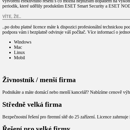
vytvoření efektivního řešení s co možná nejnižším dopadem na výkon sy
periodik, které udělily produktům ESET Smart Security a ESET NOD
VÍTE, ŽE..
..po dobu platné licence máte k dispozici profesionální technickou
podpora vám i bezplatně odviruje váš počítač. Více informací o jedno
Windows
Mac
Linux
Mobil
Živnostník / menší firma
Podnikáte a máte domácí nebo menší kancelář? Nabízíme cenově výhod
Středně velká firma
Bezpečnostní řešení pro firemní sítě do 25 zařízení. Licence zahrnuje 
Řešení pro velké firmy