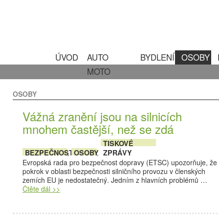
ÚVOD
AUTO
BYDLENÍ
OSOBY
MOTO
OSOBY
Vážná zranění jsou na silnicích
mnohem častější, než se zdá
TISKOVÉ
BEZPEČNOST
OSOBY
ZPRÁVY
,
,
Evropská rada pro bezpečnost dopravy (ETSC) upozorňuje, že
pokrok v oblasti bezpečnosti silničního provozu v členských
zemích EU je nedostatečný. Jedním z hlavních problémů …
Čtěte dál >>