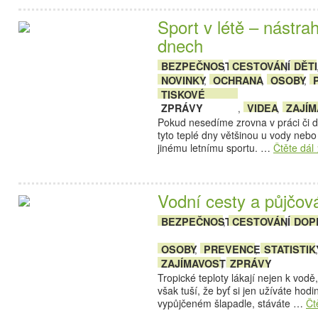
Sport v létě – nástra
dnech
BEZPEČNOST
CESTOVÁNÍ
DĚTI
,
,
NOVINKY
OCHRANA
OSOBY
,
,
,
TISKOVÉ
ZPRÁVY
VIDEA
ZAJÍM
,
,
Pokud nesedíme zrovna v práci či d
tyto teplé dny většinou u vody neb
jinému letnímu sportu. …
Čtěte dál
Vodní cesty a půjčová
BEZPEČNOST
CESTOVÁNÍ
DOP
,
,
OSOBY
PREVENCE
STATISTIK
,
,
ZAJÍMAVOSTI
ZPRÁVY
,
Tropické teploty lákají nejen k vod
však tuší, že byť si jen užíváte hod
vypůjčeném šlapadle, stáváte …
Čt