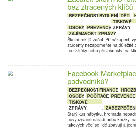
bez ztracených klíčů
BEZPEČNOST
BYDLENÍ
DĚTI
,
,
,
TISKOVÉ
OSOBY
PREVENCE
ZPRÁVY
,
,
ZAJÍMAVOSTI
ZPRÁVY
,
Školní rok již začal. Při nákupech v
studenty nezapomeňte na důležité d
na skříňky nebo příslušenství na kl
Facebook Marketplace
podvodníků?
BEZPEČNOST
FINANCE
HROZ
,
,
OSOBY
POČÍTAČE
PREVENCE
,
,
,
TISKOVÉ
ZPRÁVY
ZABEZPEČEN
,
,
Starý kus nábytku, hromada nepadn
nevyužívané nářadí nebo knížky, na
takových věcí se lidé zbavují a je