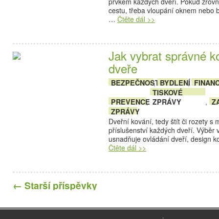
prvkem každých dveří. Pokud zrovna
cestu, třeba vloupání oknem nebo 
…
Čtěte dál >>
Jak vybrat správné k
dveře
BEZPEČNOST
BYDLENÍ
FINAN
,
,
TISKOVÉ
PREVENCE
ZPRÁVY
Z
,
,
ZPRÁVY
Dveřní kování, tedy štít či rozety s
příslušenství každých dveří. Výběr
usnadňuje ovládání dveří, design ko
Čtěte dál >>
←
Starší příspěvky