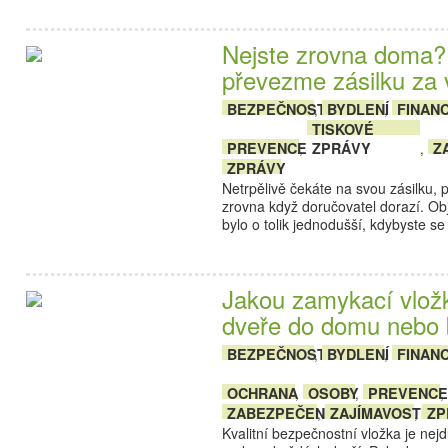
Nejste zrovna doma?
převezme zásilku za 
BEZPEČNOST
BYDLENÍ
FINAN
,
,
TISKOVÉ
PREVENCE
ZPRÁVY
Z
,
,
ZPRÁVY
Netrpělivě čekáte na svou zásilku, 
zrovna když doručovatel dorazí. Ob
bylo o tolik jednodušší, kdybyste 
Jakou zamykací vložk
dveře do domu nebo 
BEZPEČNOST
BYDLENÍ
FINAN
,
,
OCHRANA
OSOBY
PREVENCE
,
,
,
ZABEZPEČENÍ
ZAJÍMAVOSTI
ZP
,
,
Kvalitní bezpečnostní vložka je nej