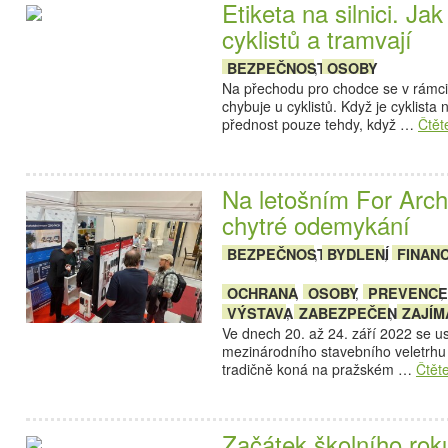
Etiketa na silnici. Jak
cyklistů a tramvají
BEZPEČNOST
OSOBY
,
Na přechodu pro chodce se v rámci
chybuje u cyklistů. Když je cyklist
přednost pouze tehdy, když …
Čtět
Na letošním For Arch
chytré odemykání
BEZPEČNOST
BYDLENÍ
FINAN
,
,
OCHRANA
OSOBY
PREVENCE
,
,
,
VÝSTAVA
ZABEZPEČENÍ
ZAJÍM
,
,
Ve dnech 20. až 24. září 2022 se usk
mezinárodního stavebního veletrhu 
tradičně koná na pražském …
Čtět
Začátek školního ro