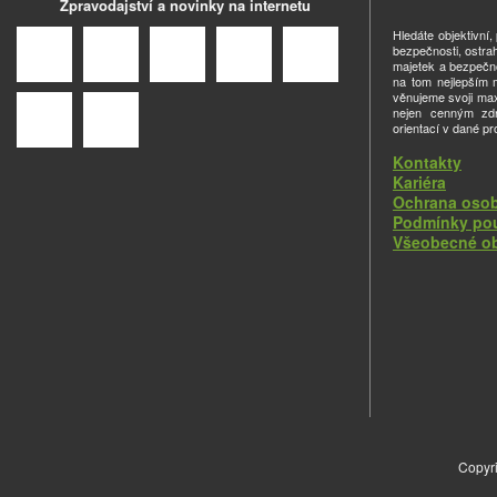
Zpravodajství a novinky na internetu
Hledáte objektivní
bezpečnosti, ostra
majetek a bezpečno
na tom nejlepším m
věnujeme svoji ma
nejen cenným zdro
orientací v dané pr
Kontakty
Kariéra
Ochrana osob
Podmínky pou
Všeobecné o
Copyri