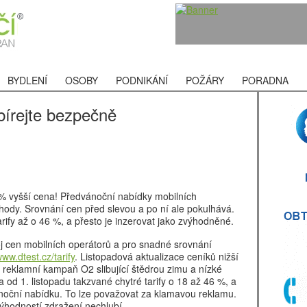
BYDLENÍ
OSOBY
PODNIKÁNÍ
POŽÁRY
PORADNA
ybírejte bezpečně
% vyšší cena! Předvánoční nabídky mobilních
ýhody. Srovnání cen před slevou a po ní ale pokulhává.
rify až o 46 %, a přesto je inzerovat jako zvýhodněné.
j cen mobilních operátorů a pro snadné srovnání
ww.dtest.cz/tarify
. Listopadová aktualizace ceníků nižší
je reklamní kampaň O2 slibující štědrou zimu a nízké
 od 1. listopadu takzvané chytré tarify o 18 až 46 %, a
ánoční nabídku. To lze považovat za klamavou reklamu.
výhodností zdražení nechlubí.