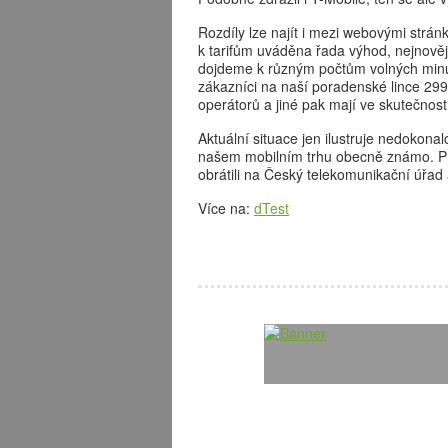
Rozdíly lze najít i mezi webovými strán
k tarifům uváděna řada výhod, nejnověj
dojdeme k různým počtům volných minut 
zákazníci na naší poradenské lince 299
operátorů a jiné pak mají ve skutečnos
Aktuální situace jen ilustruje nedokona
našem mobilním trhu obecně známo. Prá
obrátili na Český telekomunikační úřad 
Více na:
dTest