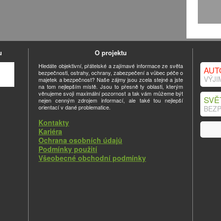
u
O projektu
Hledáte objektivní, přátelské a zajímavé informace ze světa
AUT
bezpečnosti, ostrahy, ochrany, zabezpečení a vůbec péče o
VÝJI
majetek a bezpečnost? Naše zájmy jsou zcela stejné a jste
na tom nejlepším místě. Jsou to přesně ty oblasti, kterým
věnujeme svoji maximální pozornost a tak vám můžeme být
SVĚ
nejen cenným zdrojem informací, ale také tou nejlepší
orientací v dané problematice.
BEZP
Kontakty
Kariéra
Ochrana osobních údajů
Podmínky použití
Všeobecné obchodní podmínky