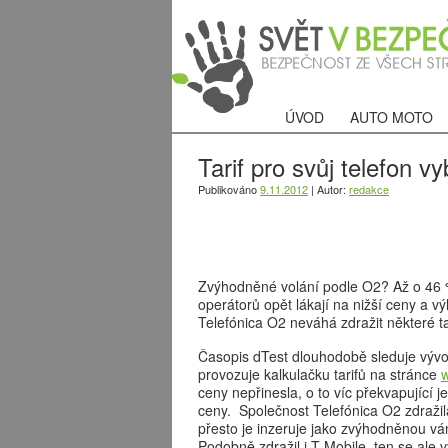
ÚVOD
AUTO MOTO
Tarif pro svůj telefon v
Publikováno
9.11.2012
|
Autor:
redakce
Zvýhodněné volání podle O2? Až o 46 
operátorů opět lákají na nižší ceny a v
Telefónica O2 neváhá zdražit některé ta
Časopis dTest dlouhodobě sleduje vývo
provozuje kalkulačku tarifů na stránce
w
ceny nepřinesla, o to víc překvapující 
ceny. Společnost Telefónica O2 zdražila
přesto je inzeruje jako zvýhodněnou v
Podobně zdražil i T-Mobile, ten se ale 