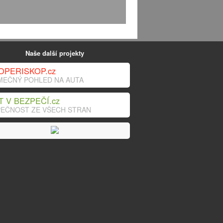
Naše další projekty
OPERISKOP.cz
MEČNÝ POHLED NA AUTA
T V BEZPEČÍ.cz
EČNOST ZE VŠECH STRAN