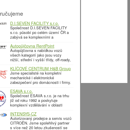
ručujeme
D.I.SEVEN FACILITY s.r.o.
Společnost D.I.SEVEN FACILITY
s.r.o. působí po celém území ČR a
zabývá se komplexními a
doplňkovými službami správy a
Autopůjčovna RentPoint
údržby budov. Náš facility
Autopůjčovna s nabídkou vozů
management a property
všech kategorií jako jsou vozy
management Vám zaručí efektivní
nižší, střední i vyšší třídy, off-roady,
chod budovy a dlouhodobě
kabriolety, užitková vozidla a
výhodnou správu nemovitostí,
KLÍČOVÉ CENTRUM H&B Group
minibusy. Firmám nabízíme
náhradním plněním Vám umožní
s. r. o.
Jsme specialisté na kompletní
flexibilní pronájem vozů.
mechanické i elektronické
zabezpečení pro domácnosti i firmy.
Rádi Vám poradíme, jak zabezpečit
ESAVA s.r.o.
Váš byt, rodinný nebo bytový dům,
Společnost ESAVA s.r.o. je na trhu
kancelář, školu, chatu, hotelový
již od roku 1992 a poskytuje
komplex… nebo jakýkoliv jiný
komplexní vzdělávání v oblasti
objekt. V oboru působíme už 30 let
neodkladné první pomoci. Hlavní
a využíváme naše
INTENSYS-CZ
činností společnosti ESAVA – první
Autorizovaný prodejce a servis vozů
pomoc bez obav, je zajištění
CITROËN. Jsme spolehlivý partner
školení a kurzů neodkladné první
s více než 20 letou zkušeností se
pomoci, které jsou určeny pro