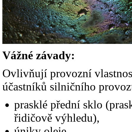
Vážné závady:
Ovlivňují provozní vlastnos
účastníků silničního provoz
prasklé přední sklo (pras
řidičově výhledu),
úniky oleje,