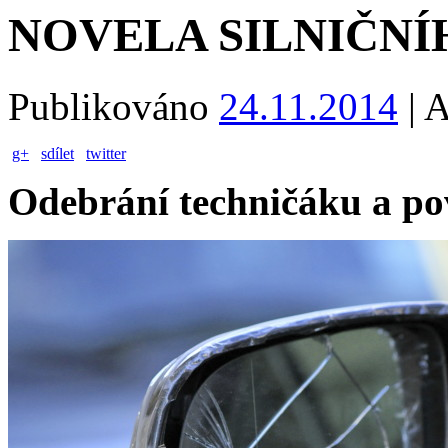
NOVELA SILNIČN
Publikováno
24.11.2014
|
A
g+
sdílet
twitter
Odebrání techničáku a po