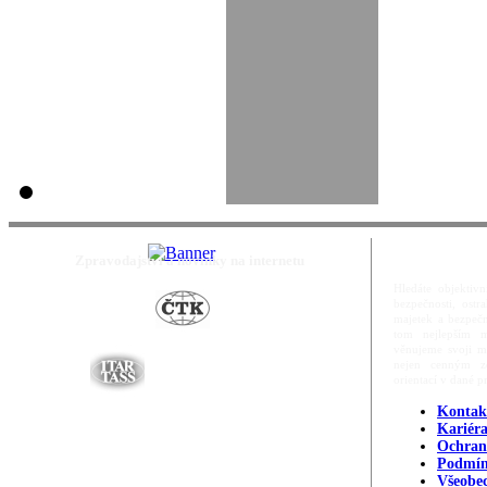
Zpravodajství a novinky na internetu
Hledáte objektivn
bezpečnosti, ost
majetek a bezpečn
tom nejlepším m
věnujeme svoji m
nejen cenným zd
orientací v dané p
Kontak
Kariér
Ochran
Podmín
Všeobe