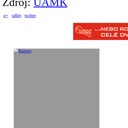
Zdroj:
ÚAMK
g+
sdílet
twitter