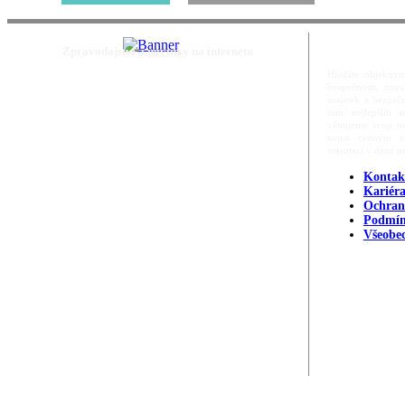
Zpravodajství a novinky na internetu
Hledáte objektivn
bezpečnosti, ost
majetek a bezpečn
tom nejlepším m
věnujeme svoji m
nejen cenným zd
orientací v dané p
Kontak
Kariér
Ochran
Podmín
Všeobe