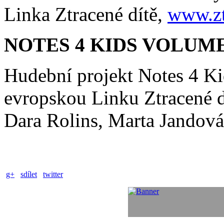
Linka Ztracené dítě,
www.zt
NOTES 4 KIDS VOLUME 
Hudební projekt Notes 4 K
evropskou Linku Ztracené d
Dara Rolins, Marta Jandová
g+
sdílet
twitter