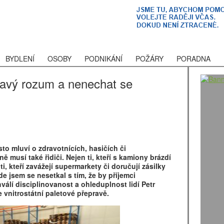
BYDLENÍ
OSOBY
PODNIKÁNÍ
POŽÁRY
PORADNA
ravý rozum a nenechat se
to mluví o zdravotnících, hasičích či
 musí také řidiči. Nejen ti, kteří s kamiony brázdí
ti, kteří zavážejí supermarkety či doručují zásilky
e jsem se nesetkal s tím, že by příjemci
álí disciplinovanost a ohleduplnost lidí Petr
e vnitrostátní paletové přepravě.