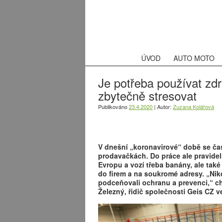
ÚVOD
AUTO MOTO
Je potřeba používat zd
zbytečně stresovat
Publikováno
23.4.2020
|
Autor:
Zuzana Kolářová
V dnešní „koronavirové“ době se čas
prodavačkách. Do práce ale pravidelně
Evropu a vozí třeba banány, ale také 
do firem a na soukromé adresy. „Nikd
podceňovali ochranu a prevenci,“ chv
Železný, řidič společnosti Geis CZ v