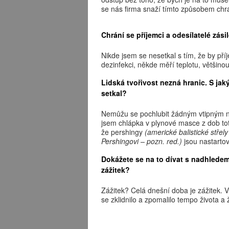
se nás firma snaží tímto způsobem chrá
Chrání se příjemci a odesílatelé zás
Nikde jsem se nesetkal s tím, že by př
dezinfekci, někde měří teplotu, většino
Lidská tvořivost nezná hranic. S ja
setkal?
Nemůžu se pochlubit žádným vtipným ne
jsem chlápka v plynové masce z dob totá
že pershingy
(americké balistické stře
Pershingovi – pozn. red.)
jsou nastartova
Dokážete se na to dívat s nadhledem,
zážitek?
Zážitek? Celá dnešní doba je zážitek. V
se zklidnilo a zpomalilo tempo života 