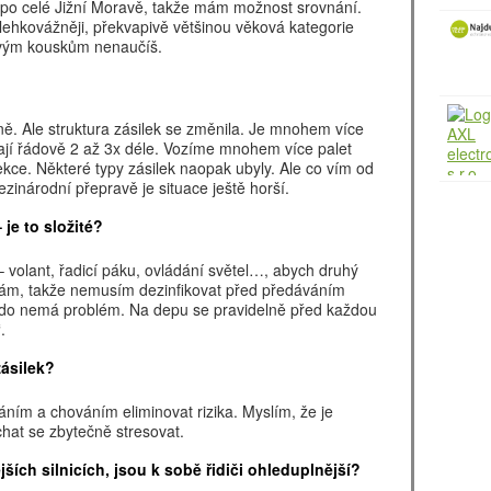
é po celé Jižní Moravě, takže mám možnost srovnání.
lehkovážněji, překvapivě většinou věková kategorie
novým kouskům nenaučíš.
ně. Ale struktura zásilek se změnila. Je mnohem více
ají řádově 2 až 3x déle. Vozíme mnohem více palet
kce. Některé typy zásilek naopak ubyly. Ale co vím od
zinárodní přepravě je situace ještě horší.
 je to složité?
– volant, řadicí páku, ovládání světel…, abych druhý
 sám, takže nemusím dezinfikovat před předáváním
nikdo nemá problém. Na depu se pravidelně před každou
.
zásilek?
ím a chováním eliminovat rizika. Myslím, že je
hat se zbytečně stresovat.
ších silnicích, jsou k sobě řidiči ohleduplnější?