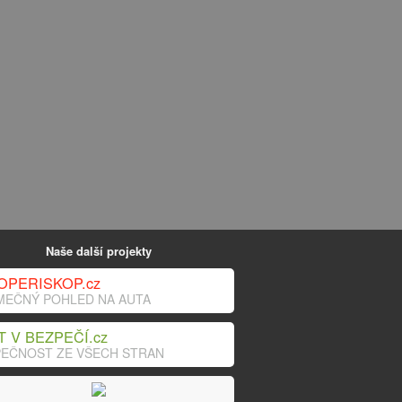
Naše další projekty
OPERISKOP.cz
MEČNÝ POHLED NA AUTA
T V BEZPEČÍ.cz
EČNOST ZE VŠECH STRAN