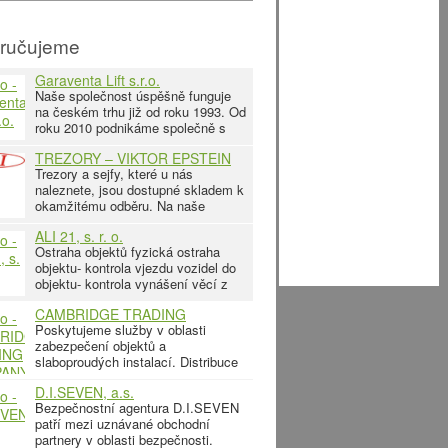
ručujeme
Garaventa Lift s.r.o.
Naše společnost úspěšně funguje
na českém trhu již od roku 1993. Od
roku 2010 podnikáme společně s
celosvětovým partnerem –
TREZORY – VIKTOR EPSTEIN
Garaventa Lift. Hlavními třemi
Trezory a sejfy, které u nás
okruhy činnosti společnosti je
naleznete, jsou dostupné skladem k
výroba, montáž a následný servis
okamžitému odběru. Na naše
zdvihacích zařízení pro osoby s
produkty poskytujeme záruční i
omezenou pohyblivostí, osoby
ALI 21, s. r. o.
pozáruční servis. Dopravu trezorů a
Ostraha objektů fyzická ostraha
sejfů u nás zakoupených od
objektu- kontrola vjezdu vozidel do
hodnoty 3.000,- Kč Vám můžeme
objektu- kontrola vynášení věcí z
zajistit sběrnou službou ZDARMA!!!
objektu střežení objektu se psem –
Dovoz zboží
CAMBRIDGE TRADING
kontrola objektu výjezdovými
COMPANY Kolín s.r.o.
Poskytujeme služby v oblasti
hlídkami – případný zásah
zabezpečení objektů a
výjezdové hlídky nepřetržitý přehled
slaboproudých instalací. Distribuce
nad vozovým parkem Převzetí a
komponentů, konzultace, projekce,
vyklízení nemovitostí Komunikace
D.I.SEVEN, a.s.
dodávka, instalace, záruční a
s
Bezpečnostní agentura D.I.SEVEN
pozáruční servis a revize v těchto
patří mezi uznávané obchodní
oblastech: elektronické
partnery v oblasti bezpečnosti.
zabezpečovací systémy EZS