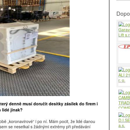
Dopo
který denně musí doručit desítky zásilek do firem i
lidé jinak?
době „koronavirové“ i po ní. Mám pocit, že lidé danou
jsem se nesetkal s žádnými extrémy při předávání