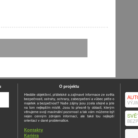
u
O projektu
Hledáte objektivní, přátelské a zajímavé informace ze světa
AUT
bezpečnosti, ostrahy, ochrany, zabezpečení a vůbec péče o
VÝJI
majetek a bezpečnost? Naše zájmy jsou zcela stejné a jste
na tom nejlepším místě. Jsou to přesně ty oblasti, kterým
věnujeme svoji maximální pozornost a tak vám můžeme být
SVĚ
nejen cenným zdrojem informací, ale také tou nejlepší
orientací v dané problematice.
BEZP
Kontakty
Kariéra