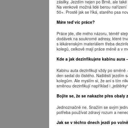
zásilky. Jezdím nejen po Brně, ale tak
Na venkově možná lidé berou nařízení 
50+. Prostě jak se říká, starého psa 
Máte teď víc práce?
Práce jde, dle mého názoru, téměř stej
dodávek na soukromé adresy, které trv
s lékárenským materiálem třeba dezinfe
kolegů, celkově mají práce méně a v me
Kde a jak dezinfikujete kabinu auta –
Kabinu auta dezinfikuji vždy po směně 
den sedal do čistého. Naštěstí jezdím
kolegům. Ale myslím si, že ani s tím 
směnou dezinfikují například i „ještěrky“
Bojíte se, že se nakazíte přes obaly 
Jednoznačně ne. Snažím se svým jednán
potřeba používat zdravý rozum a nenec
Jak se v těchto dnech jezdí po volněj