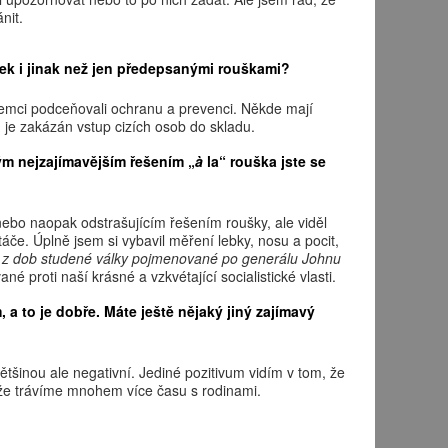
nit.
ilek i jinak než jen předepsanými rouškami?
íjemci podceňovali ochranu a prevenci. Někde mají
u je zakázán vstup cizích osob do skladu.
kým nejzajímavějším řešením „
à
la“ rouška jste se
bo naopak odstrašujícím řešením roušky, ale viděl
če. Úplně jsem si vybavil měření lebky, nosu a pocit,
ly z dob studené války pojmenované po generálu Johnu
né proti naší krásné a vzkvétající socialistické vlasti.
 a to je dobře. Máte ještě nějaký jiný zajímavý
ětšinou ale negativní. Jediné pozitivum vidím v tom, že
a že trávíme mnohem více času s rodinami.