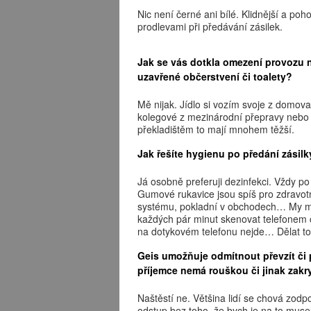
Nic není černé ani bílé. Klidnější a poh
prodlevami při předávání zásilek.
Jak se vás dotkla omezení provozu n
uzavřené občerstvení či toalety?
Mě nijak. Jídlo si vozím svoje z domova
kolegové z mezinárodní přepravy nebo ř
překladištěm to mají mnohem těžší.
Jak řešíte hygienu po předání zásil
Já osobně preferuji dezinfekci. Vždy po 
Gumové rukavice jsou spíš pro zdravot
systému, pokladní v obchodech… My mus
každých pár minut skenovat telefonem 
na dotykovém telefonu nejde… Dělat to
Geis umožňuje odmítnout převzít či 
příjemce nemá rouškou či jinak zakry
Naštěstí ne. Většina lidí se chová zod
odstup bez toho, že bych je na to muse