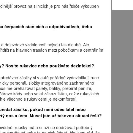
odlnější provoz na silnicích je pro nás řidiče vykoupen
a čerpacích stanicích a odpočívadlech, třeba
 a dojezdové vzdálenosti nejsou tak dlouhé. Ale
idiči na hlavních trasách mezi pobočkami a centrálním
ky? Nosíte rukavice nebo používáte dezinfekci?
předávce zásilky si v autě pořádně vydezinfikuji ruce.
nický personál, složky integrovaného záchranného
íme přehazovat palety, balíky, přebírat peníze,
čárové kódy nebo volat zákazníkům, což v rukavicích
hle všechno s rukavicemi je nekomfortní.
předat zásilku, pokud není odesílatel nebo
tý nos a ústa. Musel jste už takovou situaci řešit?
povědně, roušky má a snaží se dodržovat potřebný
l upozorňovat nebo to po nich žádat. Ale jsem rád, že