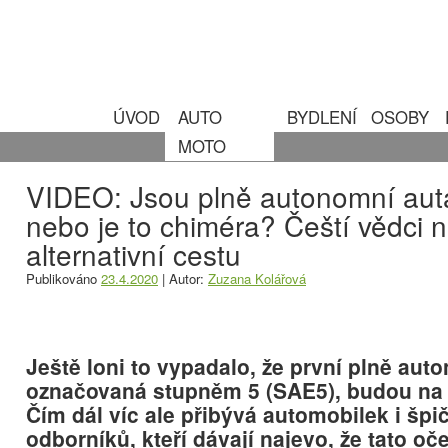
ÚVOD
AUTO
BYDLENÍ
OSOBY
MOTO
VIDEO: Jsou plně autonomní auta
nebo je to chiméra? Čeští vědci n
alternativní cestu
Publikováno
23.4.2020
|
Autor:
Zuzana Kolářová
Ještě loni to vypadalo, že první plně aut
označovaná stupněm 5 (SAE5), budou na t
Čím dál víc ale přibývá automobilek i šp
odborníků, kteří dávají najevo, že tato oč