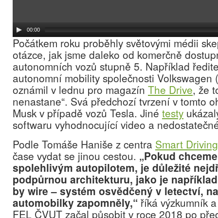
00:00
Počátkem roku proběhly světovými médii ske
otázce, jak jsme daleko od komerčně dostup
autonomních vozů stupně 5. Například ředite
autonomní mobility společnosti Volkswagen 
oznámil v lednu pro magazín
The Drive
, že 
nenastane“. Svá předchozí tvrzení v tomto oh
Musk v případě vozů Tesla. Jiné
testy
ukázal
softwaru vyhodnocující video a nedostatečné
Podle Tomáše Haniše z centra
Smart Driving
čase vydat se jinou cestou.
„Pokud chceme 
spolehlivým autopilotem, je důležité nejdří
podpůrnou architekturu, jako je například 
by wire – systém osvědčený v letectví, na
automobilky zapomněly,“
říká výzkumník a 
FEL ČVUT začal působit v roce 2018 po pře