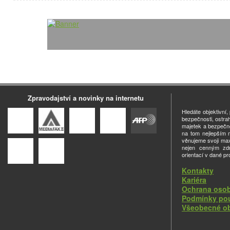
Zpravodajství a novinky na internetu
Hledáte objektivní
bezpečnosti, ostra
majetek a bezpečno
na tom nejlepším m
věnujeme svoji ma
nejen cenným zdro
orientací v dané pr
Kontakty
Kariéra
Ochrana osob
Podmínky pou
Všeobecné o