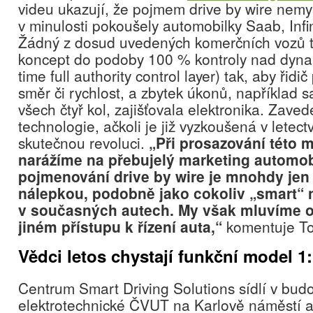
videu ukazují, že pojmem drive by wire nemys
v minulosti pokoušely automobilky Saab, Infin
Žádný z dosud uvedených komerčních vozů t
koncept do podoby 100 % kontroly nad dyna
time full authority control layer) tak, aby řidi
směr či rychlost, a zbytek úkonů, například 
všech čtyř kol, zajišťovala elektronika. Zaved
technologie, ačkoli je již vyzkoušená v letect
skutečnou revoluci.
„Při prosazování této 
narážíme na přebujelý marketing automo
pojmenování drive by wire je mnohdy jen
nálepkou, podobně jako cokoliv „smart“ n
v současných autech. My však mluvíme 
jiném přístupu k řízení auta,“
komentuje To
Vědci letos chystají funkční model 1
Centrum Smart Driving Solutions sídlí v bud
elektrotechnické ČVUT na Karlově náměstí a 