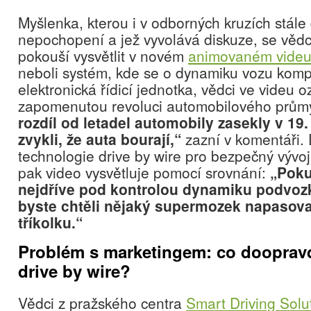
Myšlenka, kterou i v odborných kruzích stále
nepochopení a jež vyvolává diskuze, se věd
pokouší vysvětlit v novém
animovaném vide
neboli systém, kde se o dynamiku vozu komp
elektronická řídicí jednotka, vědci ve videu o
zapomenutou revoluci automobilového prům
rozdíl od letadel automobily zasekly v 19. 
zvykli, že auta bourají,“
zazní v komentáři. 
technologie drive by wire pro bezpečný vývo
pak video vysvětluje pomocí srovnání:
„Pok
nejdříve pod kontrolou dynamiku podvozku
byste chtěli nějaký supermozek napasova
tříkolku.“
Problém s marketingem: co doopra
drive by wire?
Vědci z pražského centra
Smart Driving Solu