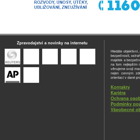
Zpravodajství a novinky na internetu
Hledáte objektivní
bezpečnosti, ostra
majetek a bezpečno
na tom nejlepším m
věnujeme svoji ma
nejen cenným zdro
orientací v dané pr
Kontakty
Kariéra
Ochrana osob
Podmínky pou
Všeobecné o