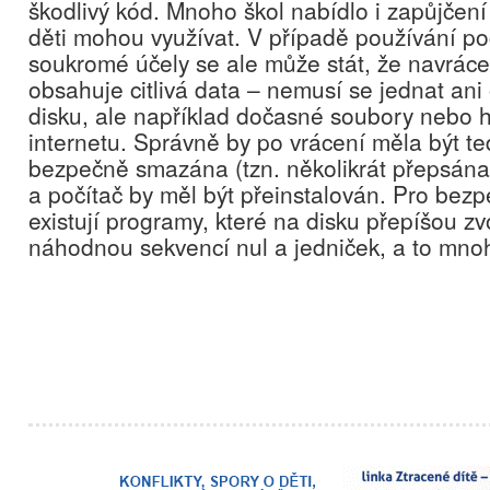
škodlivý kód. Mnoho škol nabídlo i zapůjčení
děti mohou využívat. V případě používání po
soukromé účely se ale může stát, že navráce
obsahuje citlivá data – nemusí se jednat ani
disku, ale například dočasné soubory nebo hi
internetu. Správně by po vrácení měla být t
bezpečně smazána (tzn. několikrát přepsána 
a počítač by měl být přeinstalován. Pro bez
existují programy, které na disku přepíšou z
náhodnou sekvencí nul a jedniček, a to mno