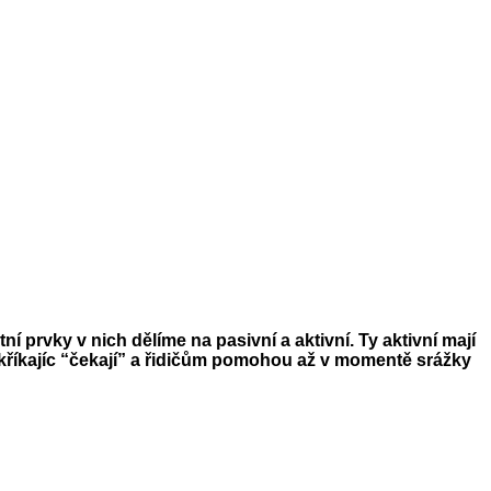
prvky v nich dělíme na pasivní a aktivní. Ty aktivní mají
takříkajíc “čekají” a řidičům pomohou až v momentě srážky