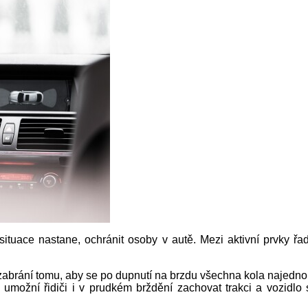
ituace nastane, ochránit osoby v autě. Mezi aktivní prvky řa
 zabrání tomu, aby se po dupnutí na brzdu všechna kola najedno
možní řidiči i v prudkém brždění zachovat trakci a vozidlo se