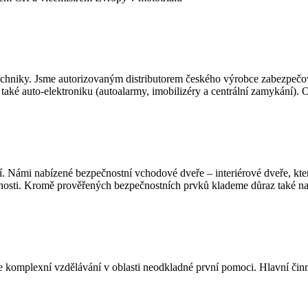
 techniky. Jsme autorizovaným distributorem českého výrobce zabezp
aké auto-elektroniku (autoalarmy, imobilizéry a centrální zamykání).
 Námi nabízené bezpečnostní vchodové dveře – interiérové dveře, které
lnosti. Kromě prověřených bezpečnostních prvků klademe důraz také na
je komplexní vzdělávání v oblasti neodkladné první pomoci. Hlavní činn