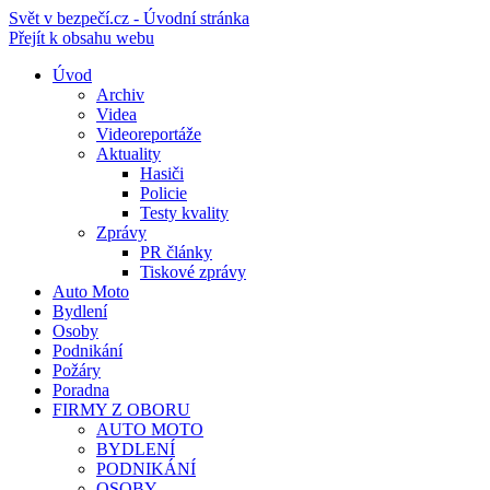
Svět v bezpečí.cz - Úvodní stránka
Přejít k obsahu webu
Úvod
Archiv
Videa
Videoreportáže
Aktuality
Hasiči
Policie
Testy kvality
Zprávy
PR články
Tiskové zprávy
Auto Moto
Bydlení
Osoby
Podnikání
Požáry
Poradna
FIRMY Z OBORU
AUTO MOTO
BYDLENÍ
PODNIKÁNÍ
OSOBY