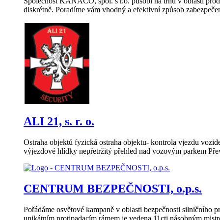
Společnost KANACO, spol. s r.o. působí na trhu v oblasti pro
diskrétně. Poradíme vám vhodný a efektivní způsob zabezpeče
ALI 21, s. r. o.
Ostraha objektů fyzická ostraha objektu- kontrola vjezdu vozid
výjezdové hlídky nepřetržitý přehled nad vozovým parkem Přev
CENTRUM BEZPEČNOSTI, o.p.s.
Pořádáme osvětové kampaně v oblasti bezpečnosti silničního 
unikátním protipadacím rámem je vedena 11cti násobným mist