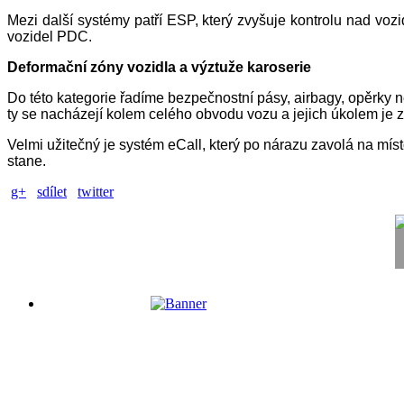
Mezi další systémy patří ESP, který zvyšuje kontrolu nad voz
vozidel PDC.
Deformační zóny vozidla a výztuže karoserie
Do této kategorie řadíme bezpečnostní pásy, airbagy, opěrky n
ty se nacházejí kolem celého obvodu vozu a jejich úkolem je z
Velmi užitečný je systém eCall, který po nárazu zavolá na m
stane.
g+
sdílet
twitter