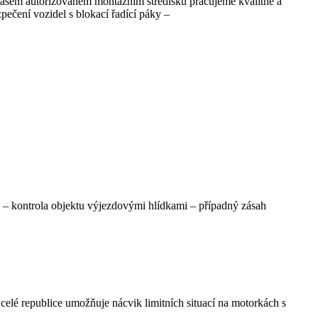
 našem autorizovaném montážním středisku pracujeme kvalitně a
čení vozidel s blokací řadící páky –
em – kontrola objektu výjezdovými hlídkami – případný zásah
lé republice umožňuje nácvik limitních situací na motorkách s