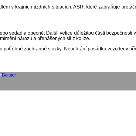
idlem v krajních jízdních situacích, ASR, které zabraňuje prot
ebo sedadla obecně. Další, velice důležitou částí bezpečnosti v
mírnění nárazu a přenášených sil z kolize.
ísto potřebné záchranné složky. Neochrání posádku vozu tedy p