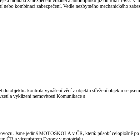
deje a montáží zabezpečení vozidel a autodoplňků již od roku 1992. V
ní nebo kombinaci zabezpečení. Vedle nezbytného mechanického zabezpe
el do objektu- kontrola vynášení věcí z objektu střežení objektu se ps
zetí a vyklízení nemovitostí Komunikace s
provozu. Jsme jediná MOTOŠKOLA v ČR, která: působí celoplošně po ce
rem ČR a vicemistrem Evropy v mototrialu