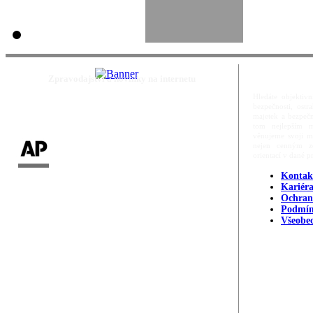
Zpravodajství a novinky na internetu
Hledáte objektivn
bezpečnosti, ost
majetek a bezpečn
tom nejlepším m
věnujeme svoji m
nejen cenným zd
orientací v dané p
Kontak
Kariér
Ochran
Podmín
Všeobe