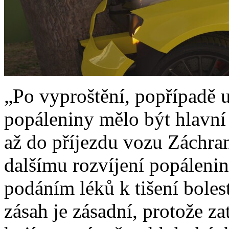
„Po vyproštění, popřípadě u
popáleniny mělo být hlavní 
až do příjezdu vozu Záchran
dalšímu rozvíjení popálenin
podáním léků k tišení boles
zásah je zásadní, protože z