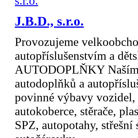
J.B.D., s.r.o.
Provozujeme velkoobchod
autopříslušenstvím a dě
AUTODOPLŇKY Naším hl
autodoplňků a autopříslu
povinné výbavy vozidel, 
autokoberce, stěrače, pla
SPZ, autopotahy, střešní 