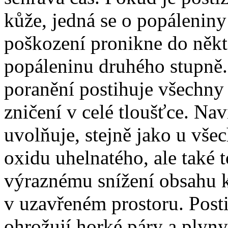
kůže, jedná se o popálenin
poškození pronikne do někte
popáleninu druhého stupně. 
poranění postihuje všechny 
zničení v celé tloušťce. Na
uvolňuje, stejně jako u vše
oxidu uhelnatého, ale také 
výraznému snížení obsahu 
v uzavřeném prostoru. Posti
ohrožují horké páry a plyny