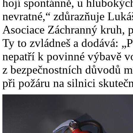
hojí spontánně, u hlubokýc
nevratné,“ zdůrazňuje Luk
Asociace Záchranný kruh, 
Ty to zvládneš a dodává: „Př
nepatří k povinné výbavě 
z bezpečnostních důvodů mí
při požáru na silnici skuteč