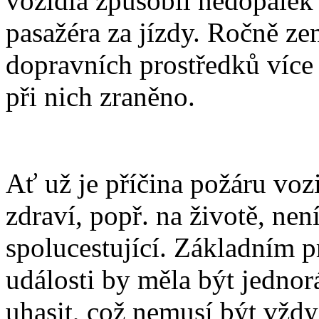
vozidla způsobil nedopalek
pasažéra za jízdy. Ročně z
dopravních prostředků více 
při nich zraněno.
Ať už je příčina požáru voz
zdraví, popř. na životě, není
spolucestující. Základním 
události by měla být jedno
uhasit, což nemusí být vždy