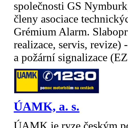
společnosti GS Nymburk, 
členy asociace technický
Grémium Alarm. Slabopro
realizace, servis, reviz
a požární signalizace 
ÚAMK, a. s.
ÚAMK je ryze českým po