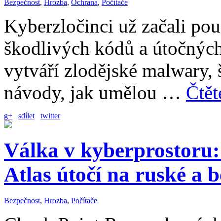
Bezpečnost
,
Hrozba
,
Ochrana
,
Počítače
Kyberzločinci už začali po
škodlivých kódů a útočných
vytváří zlodějské malwary, š
návody, jak umělou …
Čtět
g+
sdílet
twitter
Válka v kyberprostoru
Atlas útočí na ruské a 
Bezpečnost
,
Hrozba
,
Počítače