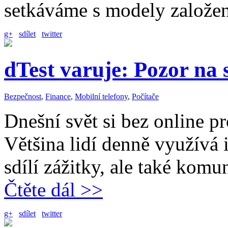
setkáváme s modely založ
g+
sdílet
twitter
dTest varuje: Pozor na s
Bezpečnost
,
Finance
,
Mobilní telefony
,
Počítače
Dnešní svět si bez online p
Většina lidí denně využívá i
sdílí zážitky, ale také komu
Čtěte dál >>
g+
sdílet
twitter