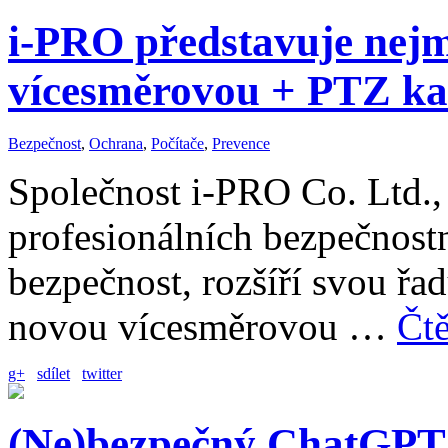
i-PRO představuje nejm
vícesměrovou + PTZ k
Bezpečnost
,
Ochrana
,
Počítače
,
Prevence
Společnost i-PRO Co. Ltd., 
profesionálních bezpečnostn
bezpečnost, rozšíří svou ř
novou vícesměrovou …
Čtě
g+
sdílet
twitter
(Ne)bezpečný ChatGPT