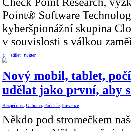
Check Point Research, výz
Point® Software Technologi
kyberšpionážní skupina Clou
v souvislosti s válkou zam
g+
sdílet
twitter
Nový mobil, tablet, po
udělat jako první, aby 
Bezpečnost
,
Ochrana
,
Počítače
,
Prevence
Někdo pod stromečkem naše