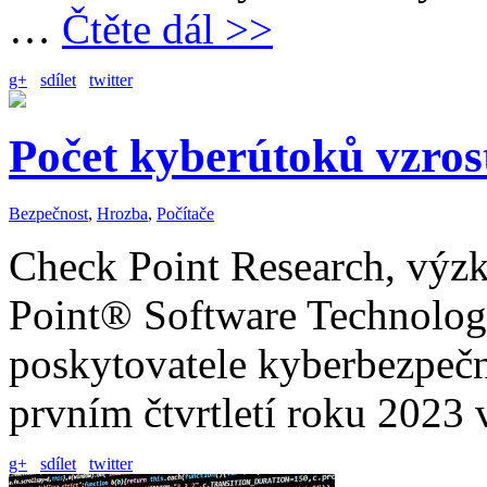
…
Čtěte dál >>
g+
sdílet
twitter
Počet kyberútoků vzros
Bezpečnost
,
Hrozba
,
Počítače
Check Point Research, výz
Point® Software Technologi
poskytovatele kyberbezpečn
prvním čtvrtletí roku 2023
g+
sdílet
twitter