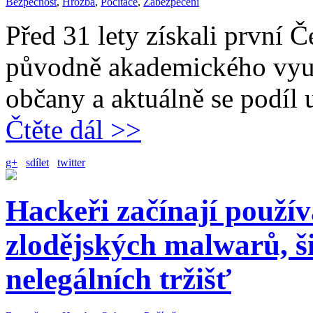
Bezpečnost
,
Hrozba
,
Počítače
,
Zabezpečení
Před 31 lety získali první Č
původně akademického využi
občany a aktuálně se podíl 
Čtěte dál >>
g+
sdílet
twitter
Hackeři začínají použí
zlodějských malwarů, ši
nelegálních tržišť