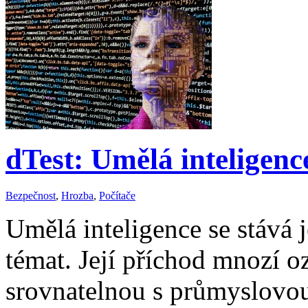
dTest: Umělá inteligence
Bezpečnost
,
Hrozba
,
Počítače
Umělá inteligence se stává
témat. Její příchod mnozí o
srovnatelnou s průmyslovou