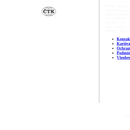
Hledáte objektivn
bezpečnosti, ost
majetek a bezpečn
tom nejlepším m
věnujeme svoji m
nejen cenným zd
orientací v dané p
Kontak
Kariér
Ochran
Podmín
Všeobe
Cop