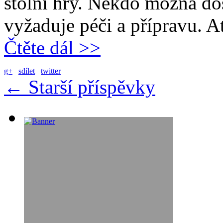
stolní hry. Někdo možná dost
vyžaduje péči a přípravu. A
Čtěte dál >>
g+
sdílet
twitter
←
Starší příspěvky