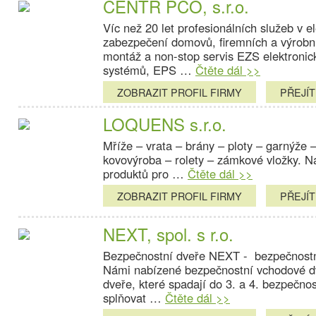
CENTR PCO, s.r.o.
Víc než 20 let profesionálních služeb v e
zabezpečení domovů, firemních a výrobní
montáž a non-stop servis EZS elektroni
systémů, EPS …
Čtěte dál >>
ZOBRAZIT PROFIL FIRMY
PŘEJÍ
LOQUENS s.r.o.
Mříže – vrata – brány – ploty – garnýže –
kovovýroba – rolety – zámkové vložky. N
produktů pro …
Čtěte dál >>
ZOBRAZIT PROFIL FIRMY
PŘEJÍ
NEXT, spol. s r.o.
Bezpečnostní dveře NEXT - bezpečnostní
Námi nabízené bezpečnostní vchodové dv
dveře, které spadají do 3. a 4. bezpečnos
splňovat …
Čtěte dál >>