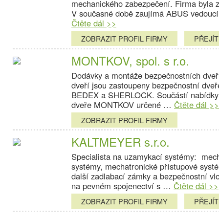
mechanického zabezpečení. Firma byla za
V současné době zaujímá ABUS vedoucí
Čtěte dál >>
ZOBRAZIT PROFIL FIRMY
PŘEJÍ
MONTKOV, spol. s r.o.
Dodávky a montáže bezpečnostních dveří
dveří jsou zastoupeny bezpečnostní dveř
BEDEX a SHERLOCK. Součástí nabídky j
dveře MONTKOV určené …
Čtěte dál >>
ZOBRAZIT PROFIL FIRMY
KALTMEYER s.r.o.
Specialista na uzamykací systémy: mec
systémy, mechatronické přístupové sys
další zadlabací zámky a bezpečnostní vlo
na pevném spojenectví s …
Čtěte dál >>
ZOBRAZIT PROFIL FIRMY
PŘEJÍ