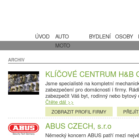
ÚVOD
AUTO
BYDLENÍ
OSOBY
MOTO
ARCHIV
KLÍČOVÉ CENTRUM H&B Gro
Jsme specialisté na kompletní mechanické
zabezpečení pro domácnosti i firmy. Rád
zabezpečit Váš byt, rodinný nebo bytový
Čtěte dál >>
ZOBRAZIT PROFIL FIRMY
PŘEJÍ
ABUS CZECH, s.r.o
Německý koncern ABUS patří mezi největ