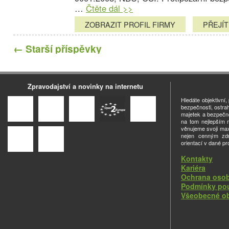
…
Čtěte dál >>
ZOBRAZIT PROFIL FIRMY
PŘEJÍ
←
Starší příspěvky
Zpravodajství a novinky na internetu
Hledáte objektivní
bezpečnosti, ostra
majetek a bezpečno
na tom nejlepším m
věnujeme svoji ma
nejen cenným zdro
orientací v dané pr
Kontakty
Kariéra
Ochrana osob
Podmínky pou
Všeobecné o