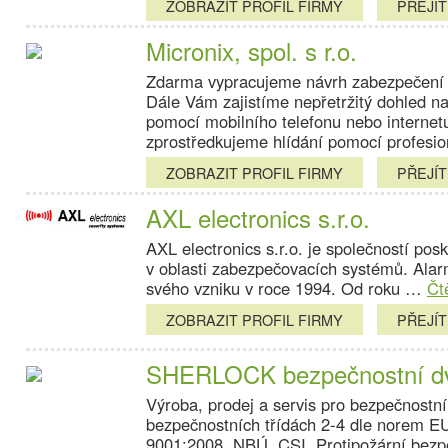
ZOBRAZIT PROFIL FIRMY
PŘEJÍ
Micronix, spol. s r.o.
Zdarma vypracujeme návrh zabezpečení j
Dále Vám zajistíme nepřetržitý dohled 
pomocí mobilního telefonu nebo internet
zprostředkujeme hlídání pomocí profesi
ZOBRAZIT PROFIL FIRMY
PŘEJÍ
AXL electronics s.r.o.
AXL electronics s.r.o. je společností pos
v oblasti zabezpečovacích systémů. Alar
svého vzniku v roce 1994. Od roku …
Čt
ZOBRAZIT PROFIL FIRMY
PŘEJÍ
SHERLOCK bezpečnostní dve
Výroba, prodej a servis pro bezpečnos
bezpečnostních třídách 2-4 dle norem EU
9001:2008, NBÚ, CSI. Protipožární bezp