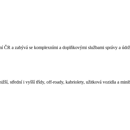
 ČR a zabývá se komplexními a doplňkovými službami správy a údržb
ší, střední i vyšší třídy, off-roady, kabriolety, užitková vozidla a mi