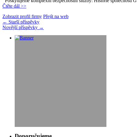
Poskytujeme komplexní bezpečnostní služby: Historie společnosti 
Čtěte dál >>
Zobrazit profil firmy
Přejít na web
←
Starší příspěvky
Novější příspěvky
→
Doporučujeme