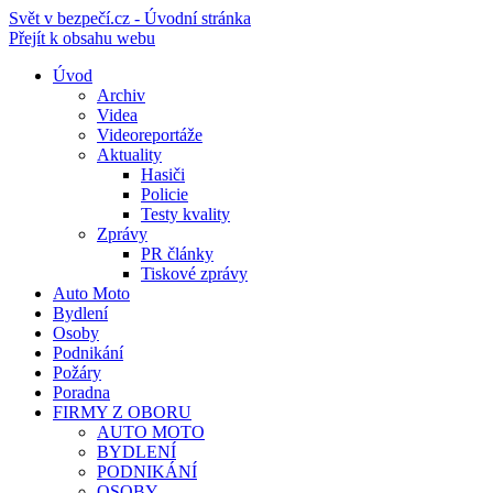
Svět v bezpečí.cz - Úvodní stránka
Přejít k obsahu webu
Úvod
Archiv
Videa
Videoreportáže
Aktuality
Hasiči
Policie
Testy kvality
Zprávy
PR články
Tiskové zprávy
Auto Moto
Bydlení
Osoby
Podnikání
Požáry
Poradna
FIRMY Z OBORU
AUTO MOTO
BYDLENÍ
PODNIKÁNÍ
OSOBY