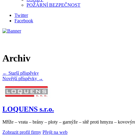
POŽÁRNÍ BEZPEČNOST
Twitter
Facebook
Archiv
←
Starší příspěvky
Novější příspěvky
→
LOQUENS s.r.o.
Mříže – vrata – brány – ploty – garnýže – sítě proti hmyzu – kovov
Zobrazit profil firmy
Přejít na web