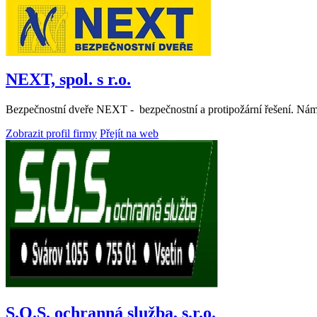
NEXT, spol. s r.o.
Bezpečnostní dveře NEXT - bezpečnostní a protipožární řešení. Námi 
Zobrazit profil firmy
Přejít na web
S.O.S. ochranná služba, s.r.o.