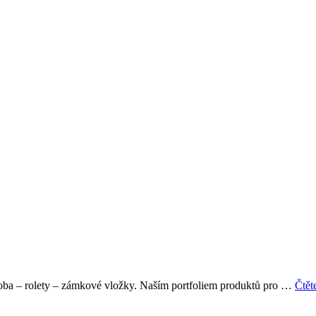
ýroba – rolety – zámkové vložky. Naším portfoliem produktů pro …
Čtět