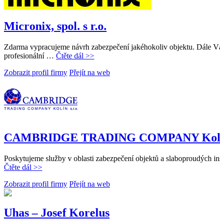
Micronix, spol. s r.o.
Zdarma vypracujeme návrh zabezpečení jakéhokoliv objektu. Dále Vá
profesionální …
Čtěte dál >>
Zobrazit profil firmy
Přejít na web
CAMBRIDGE TRADING COMPANY Kolín 
Poskytujeme služby v oblasti zabezpečení objektů a slaboproudých inst
Čtěte dál >>
Zobrazit profil firmy
Přejít na web
Uhas – Josef Korelus