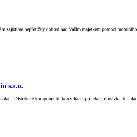
m zajistíme nepřetržitý dohled nad Vaším majetkem pomocí mobilního t
s.r.o.
alací. Distribuce komponentů, konzultace, projekce, dodávka, instalace