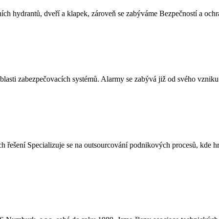
rních hydrantů, dveří a klapek, zároveň se zabýváme Bezpečností a och
v oblasti zabezpečovacích systémů. Alarmy se zabývá již od svého vzni
 řešení Specializuje se na outsourcování podnikových procesů, kde hr