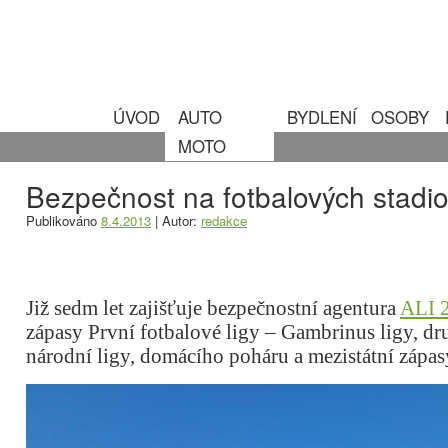
ÚVOD
AUTO
BYDLENÍ
OSOBY
MOTO
Bezpečnost na fotbalových stadi
Publikováno
8.4.2013
|
Autor:
redakce
Již sedm let zajišťuje bezpečnostní agentura
ALI 21
zápasy První fotbalové ligy – Gambrinus ligy, dr
národní ligy, domácího poháru a mezistátní zápas