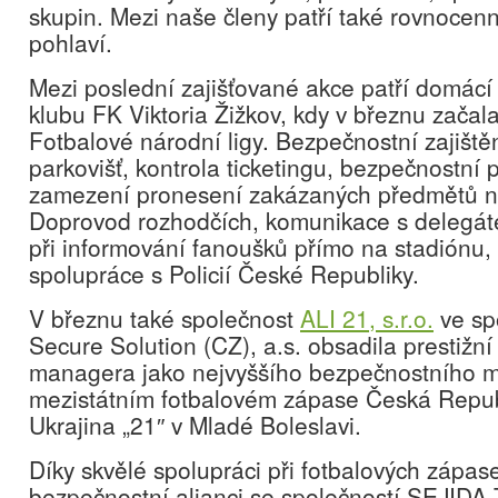
skupin. Mezi naše členy patří také rovnoce
pohlaví.
Mezi poslední zajišťované akce patří domácí
klubu FK Viktoria Žižkov, kdy v březnu začala
Fotbalové národní ligy. Bezpečnostní zajištěn
parkovišť, kontrola ticketingu, bezpečnostní 
zamezení pronesení zakázaných předmětů n
Doprovod rozhodčích, komunikace s delegát
při informování fanoušků přímo na stadiónu, 
spolupráce s Policií České Republiky.
V březnu také společnost
ALI 21, s.r.o.
ve sp
Secure Solution (CZ), a.s. obsadila prestižn
managera jako nejvyššího bezpečnostního m
mezistátním fotbalovém zápase Česká Repub
Ukrajina „21″ v Mladé Boleslavi.
Díky skvělé spolupráci při fotbalových zápase
bezpečnostní alianci se společností SEJI