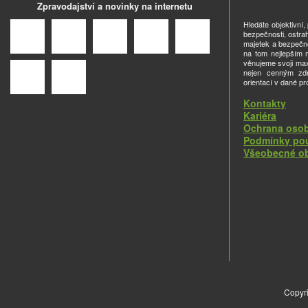
Zpravodajství a novinky na internetu
Hledáte objektivní
bezpečnosti, ostra
majetek a bezpečno
na tom nejlepším m
věnujeme svoji ma
nejen cenným zdro
orientací v dané pr
Kontakty
Kariéra
Ochrana osob
Podmínky pou
Všeobecné o
Copyri