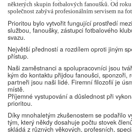
některých skupin fotbalových fanoušků. Od roku
společnost zabývá profesionálním servisem na fo
Prioritou bylo vytvořit fungující prostředí me
službou, fanoušky, zástupci fotbalového klu
svazu.
Největší předností a rozdílem oproti jiným s
přístup.
Naši zaměstnanci a spolupracovníci jsou tváří
kým do kontaktu přijdou fanoušci, sponzoři, r
partneři jsou naši lidé. Firemní filozofií je 
místě.
Příjemné vystupování a důslednost při vykon
prioritou.
Díky mnohaletým zkušenostem se podařilo vy
tým, který někdy dosahuje počtu stovek člen
skládá z různých věkových, profesních, spec