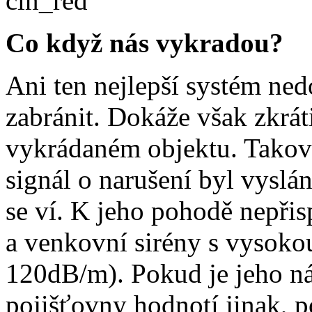
Co když nás vykradou?
Ani ten nejlepší systém ned
zabránit. Dokáže však zkrátit
vykrádaném objektu. Takový
signál o narušení byl vyslán
se ví. K jeho pohodě nepřisp
a venkovní sirény s vysokou
120dB/m). Pokud je jeho ná
pojišťovny hodnotí jinak, p