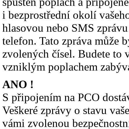
spuštěn poplach a připojené
i bezprostřední okolí vašeh
hlasovou nebo SMS zprávu 
telefon. Tato zpráva může b
zvolených čísel. Budete to 
vzniklým poplachem zabývat 
ANO !
S připojením na PCO dostáv
Veškeré zprávy o stavu vaš
vámi zvolenou bezpečnostní