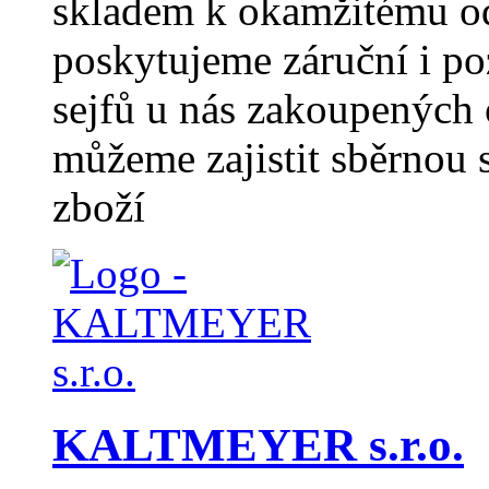
skladem k okamžitému od
poskytujeme záruční i po
sejfů u nás zakoupených
můžeme zajistit sběrno
zboží
KALTMEYER s.r.o.