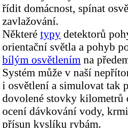
řídit domácnost, spínat osvě
zavlažování.
Některé
typy
detektorů poh
orientační světla a pohyb 
bílým osvětlením
na předem
Systém může v naší nepříto
i osvětlení a simulovat tak
dovolené stovky kilometrů 
ocení dávkování vody, krmiv
přísun kyslíku rybám.