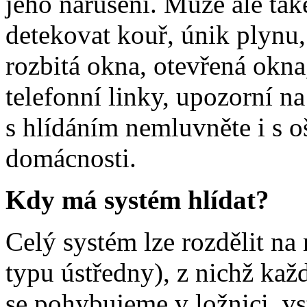
jeho narušení. Může ale tak
detekovat kouř, únik plynu,
rozbitá okna, otevřená okna,
telefonní linky, upozorní 
s hlídáním nemluvněte i s o
domácnosti.
Kdy má systém hlídat?
Celý systém lze rozdělit na 
typu ústředny), z nichž kaž
se pohybujeme v ložnici, vs