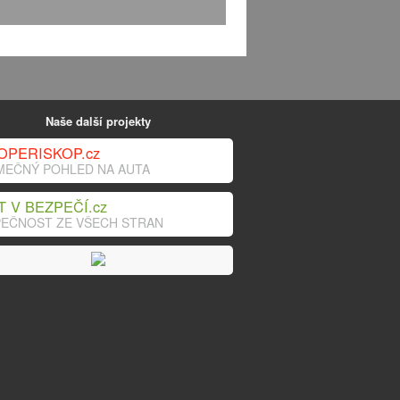
Naše další projekty
OPERISKOP.cz
MEČNÝ POHLED NA AUTA
T V BEZPEČÍ.cz
EČNOST ZE VŠECH STRAN