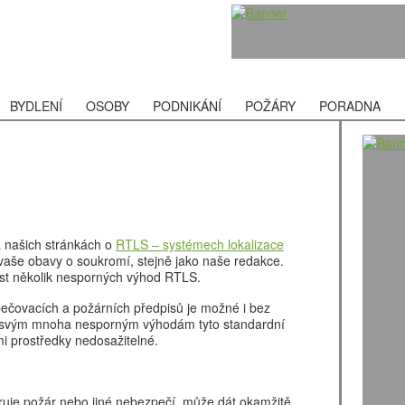
BYDLENÍ
OSOBY
PODNIKÁNÍ
POŽÁRY
PORADNA
a našich stránkách o
RTLS – systémech lokalizace
aše obavy o soukromí, stejně jako naše redakce.
st několik nesporných výhod RTLS.
ečovacích a požárních předpisů je možné i bez
y svým mnoha nesporným výhodám tyto standardní
mi prostředky nedosažitelné.
uje požár nebo jiné nebezpečí, může dát okamžitě