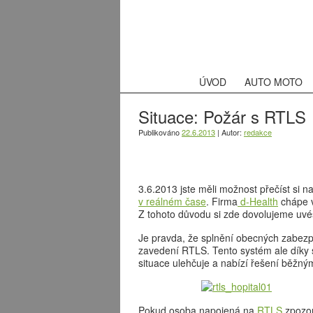
ÚVOD
AUTO MOTO
Situace: Požár s RTLS
Publikováno
22.6.2013
|
Autor:
redakce
3.6.2013 jste měli možnost přečíst si n
v reálném čase
. Firma
d-Health
chápe v
Z tohoto důvodu si zde dovolujeme uvé
Je pravda, že splnění obecných zabezp
zavedení RTLS. Tento systém ale dík
situace ulehčuje a nabízí řešení běžný
Pokud osoba napojená na
RTLS
zpozor