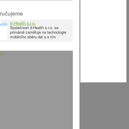
ručujeme
d-Health s.r.o.
Společnost d-Health s.r.o. se
primárně zaměřuje na technologie
mobilního sběru dat a s tím
související služby v oblasti IT
infrastruktury, radiofrekvenčních
řešení, vývoje a implementace
mobilních aplikací a softwarových
komponent na míru. Naše řešení se
uplatňují zejména tam, kde je