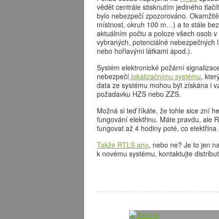
vědět centrále stisknutím jediného tlačí
bylo nebezpečí zpozorováno. Okamžitě je
místnost, okruh 100 m…) a to stále bez
aktuálním počtu a poloze všech osob v o
vybraných, potenciálně nebezpečných lá
nebo hořlavými látkami apod.).
Systém elektronické požární signalizac
nebezpečí
lokalizačnímu systému
, kte
data ze systému mohou být získána i v
požadavku HZS nebo ZZS.
Možná si teď říkáte, že tohle sice zní h
fungování elektřinu. Máte pravdu, ale
fungovat až 4 hodiny poté, co elektřina
Takže RTLS ano
, nebo ne? Je to jen 
k novému systému, kontaktujte distrib