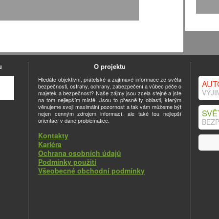
u
O projektu
Hledáte objektivní, přátelské a zajímavé informace ze světa
AUT
bezpečnosti, ostrahy, ochrany, zabezpečení a vůbec péče o
VÝJI
majetek a bezpečnost? Naše zájmy jsou zcela stejné a jste
na tom nejlepším místě. Jsou to přesně ty oblasti, kterým
věnujeme svoji maximální pozornost a tak vám můžeme být
SVĚ
nejen cenným zdrojem informací, ale také tou nejlepší
orientací v dané problematice.
BEZP
Kontakty
Kariéra
Ochrana osobních údajů
Podmínky použití
Všeobecné obchodní podmínky