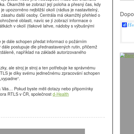
tka. Okamžitě se zobrazí její poloha a přesný čas, kdy
 upozorněno nejbližší okolí (rádius je nastavitelný,
Dopo
 zásahu další osoby. Centrála má okamžitý přehled o
hrožené oblasti, navíc se jí zobrazí informace o
tkách v okolí (tlakové lahve, nádoby s výbušnými
e je dále schopen předat informaci o požárním
rý dále postupuje dle přednastavených rutin, přičemž
zdáleně, například na základě autorizovaného
ezky, ale stroj je stroj a ten potřebuje ke správnému
 RTLS je díky svému jedinečnému zpracování schopen
 „vypadne“.
na Vás… Pokud byste měli dotazy nebo připomínky
utora RTLS v ČR, společnost
d-Health