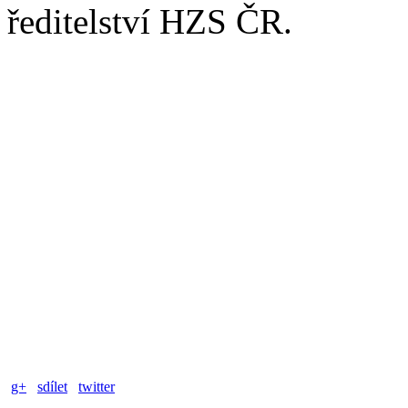
ředitelství HZS ČR.
g+
sdílet
twitter