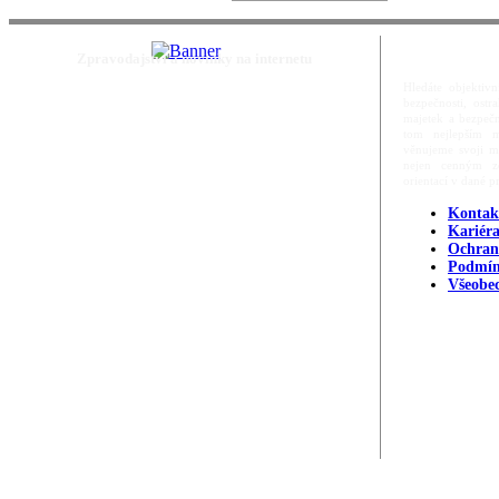
Zpravodajství a novinky na internetu
Hledáte objektivn
bezpečnosti, ost
majetek a bezpečn
tom nejlepším m
věnujeme svoji m
nejen cenným zd
orientací v dané p
Kontak
Kariér
Ochran
Podmín
Všeobe