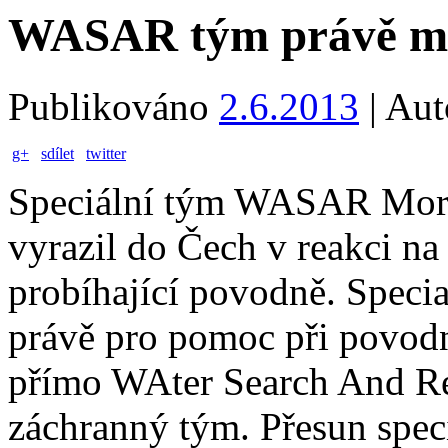
WASAR tým právě mí
Publikováno
2.6.2013
|
Aut
g+
sdílet
twitter
Speciální tým WASAR Mora
vyrazil do Čech v reakci na
probíhající povodně. Specia
právě pro pomoc při povodn
přímo WAter Search And Res
záchranný tým. Přesun speci