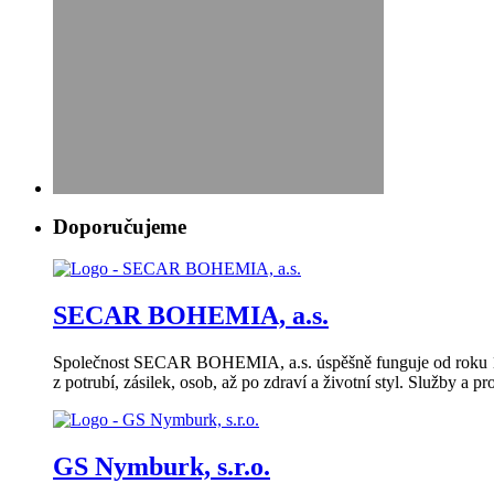
Doporučujeme
SECAR BOHEMIA, a.s.
Společnost SECAR BOHEMIA, a.s. úspěšně funguje od roku 199
z potrubí, zásilek, osob, až po zdraví a životní styl. Služby 
GS Nymburk, s.r.o.