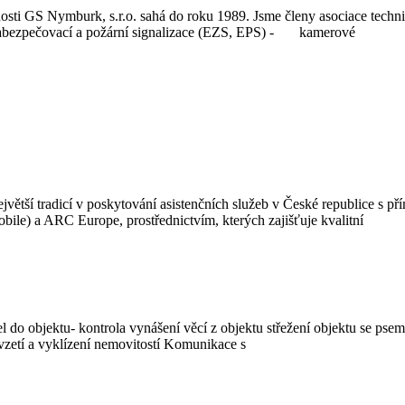
osti GS Nymburk, s.r.o. sahá do roku 1989. Jsme členy asociace tec
á zabezpečovací a požární signalizace (EZS, EPS) - kamerové
ětší tradicí v poskytování asistenčních služeb v České republice s p
bile) a ARC Europe, prostřednictvím, kterých zajišťuje kvalitní
el do objektu- kontrola vynášení věcí z objektu střežení objektu se ps
zetí a vyklízení nemovitostí Komunikace s