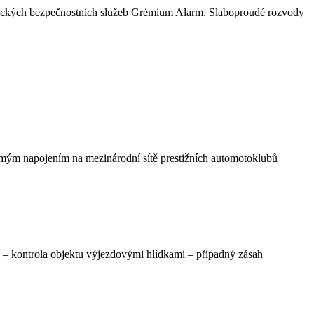
hnických bezpečnostních služeb Grémium Alarm. Slaboproudé rozvody
římým napojením na mezinárodní sítě prestižních automotoklubů
em – kontrola objektu výjezdovými hlídkami – případný zásah