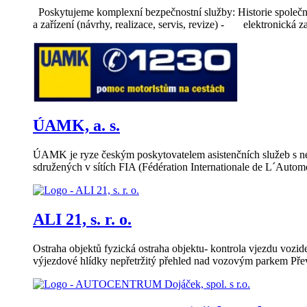
Poskytujeme komplexní bezpečnostní služby: Historie společn
a zařízení (návrhy, realizace, servis, revize) - elektronick
ÚAMK, a. s.
ÚAMK je ryze českým poskytovatelem asistenčních služeb s nejv
sdružených v sítích FIA (Fédération Internationale de L´Automo
ALI 21, s. r. o.
Ostraha objektů fyzická ostraha objektu- kontrola vjezdu vozid
výjezdové hlídky nepřetržitý přehled nad vozovým parkem Přev