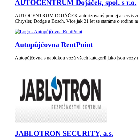
AUTOCENTRUM Dojáček, spol. s r.o.
AUTOCENTRUM DOJÁČEK autorizovaný prodej a servis značek C
Chrysler, Dodge a Bosch. Více jak 21 let se staráme o rodinu n
Autopůjčovna RentPoint
Autopůjčovna s nabídkou vozů všech kategorií jako jsou vozy niž
JABLOTRON SECURITY, a.s.