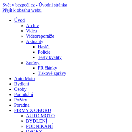
Svět v bezpečí.cz - Úvodní stránka
Přejít k obsahu webu
Úvod
Archiv
Videa
Videoreportáže
Aktuality
Hasiči
Policie
Testy kvality
Zprávy
PR články
Tiskové zprávy
Auto Moto
Bydlení
Osoby
Podnikání
Požáry
Poradna
FIRMY Z OBORU
AUTO MOTO
BYDLENÍ
PODNIKÁNÍ
OSOBY