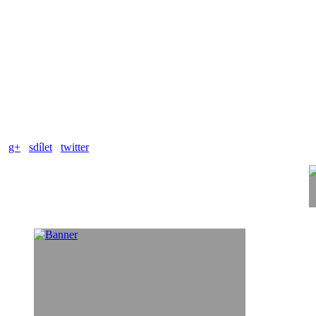
g+
sdílet
twitter