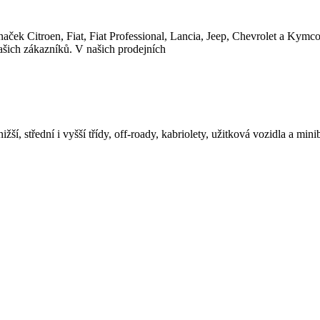
itroen, Fiat, Fiat Professional, Lancia, Jeep, Chevrolet a Kymco.
ašich zákazníků. V našich prodejních
ší, střední i vyšší třídy, off-roady, kabriolety, užitková vozidla a mi