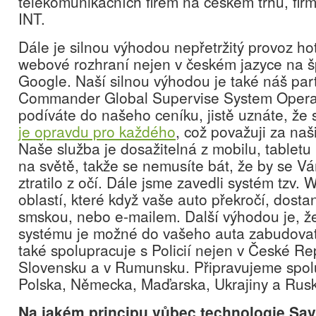
telekomunikačních firem na českém trhu, 
INT.
Dále je silnou výhodou nepřetržitý provoz ho
webové rozhraní nejen v českém jazyce na 
Google. Naší silnou výhodou je také náš part
Commander Global Supervise System Operat
podíváte do našeho ceníku, jistě uznáte, že
je opravdu pro každého
, což považuji za naš
Naše služba je dosažitelná z mobilu, tablet
na světě, takže se nemusíte bát, že by se V
ztratilo z očí. Dále jsme zavedli systém tzv.
oblastí, které když vaše auto překročí, dost
smskou, nebo e-mailem. Další výhodou je, že 
systému je možné do vašeho auta zabudovat 
také spolupracuje s Policií nejen v České Rep
Slovensku a v Rumunsku. Připravujeme spolup
Polska, Německa, Maďarska, Ukrajiny a Rus
Na jakém principu vůbec technologie Sav