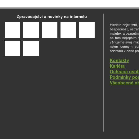
Zpravodajství a novinky na internetu
Hledáte objektivní
bezpečnosti, ostra
majetek a bezpečno
na tom nejlepším m
věnujeme svoji ma
nejen cenným zdro
orientací v dané pr
Kontakty
Kariéra
Ochrana osob
Podmínky pou
Všeobecné o