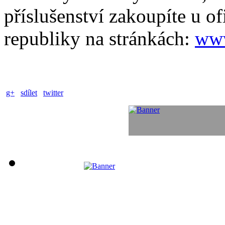
příslušenství zakoupíte u o
republiky na stránkách:
www
g+
sdílet
twitter