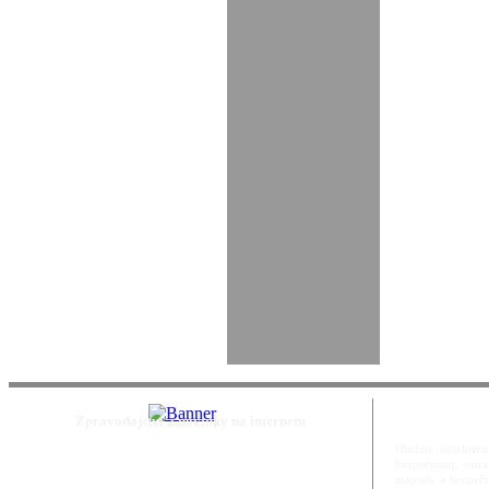
Zpravodajství a novinky na internetu
Hledáte objektivn
bezpečnosti, ost
majetek a bezpečn