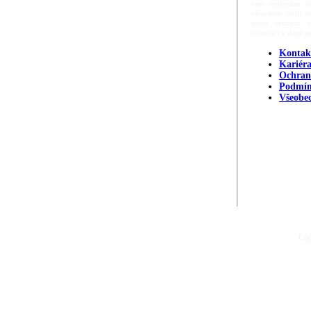
tom nejlepším m
věnujeme svoji m
nejen cenným zd
orientací v dané p
Kontak
Kariér
Ochran
Podmín
Všeobe
Cop