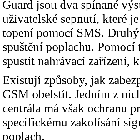
Guard jsou dva spínané výst
uživatelské sepnutí, které j
topení pomocí SMS. Druhý s
spuštění poplachu. Pomocí 
spustit nahrávací zařízení,
Existují způsoby, jak zabez
GSM obelstít. Jedním z nic
centrála má však ochranu p
specifickému zakolísání sign
poplach.