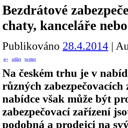
Bezdrátové zabezpeče
chaty, kanceláře neb
Publikováno
28.4.2014
|
Au
g+
sdílet
twitter
Na českém trhu je v nabí
různých zabezpečovacích za
nabídce však může být pro
zabezpečovací zařízení jso
podobná a prodejci na svý