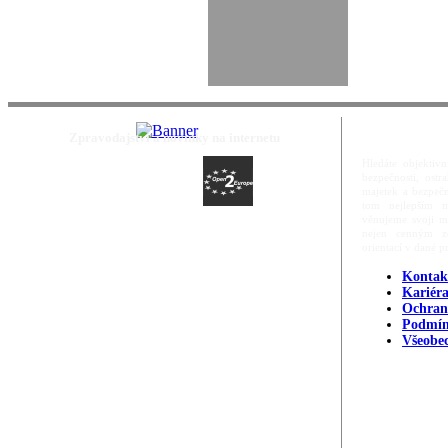
Zpravodajství a novinky na internetu
Hledáte objektivn
bezpečnosti, ost
majetek a bezpečn
tom nejlepším m
věnujeme svoji m
nejen cenným zd
orientací v dané p
Kontak
Kariér
Ochran
Podmín
Všeobe