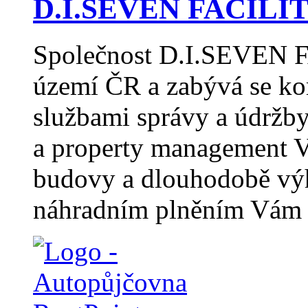
D.I.SEVEN FACILITY
Společnost D.I.SEVEN F
území ČR a zabývá se k
službami správy a údržb
a property management V
budovy a dlouhodobě vý
náhradním plněním Vám