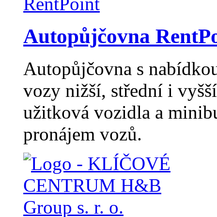
Autopůjčovna RentPo
Autopůjčovna s nabídkou 
vozy nižší, střední i vyšší
užitková vozidla a minib
pronájem vozů.