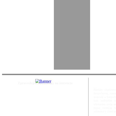
Zpravodajství a novinky na internetu
Hledáte objektivn
bezpečnosti, ost
majetek a bezpečn
tom nejlepším m
věnujeme svoji m
nejen cenným zd
orientací v dané p