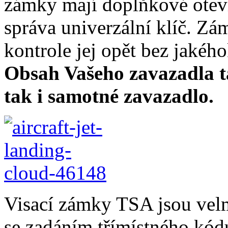
zámky mají doplňkové oteví
správa univerzální klíč. Z
kontrole jej opět bez jaké
Obsah Vašeho zavazadla ta
tak i samotné zavazadlo.
Visací zámky TSA jsou velm
se zadáním třímístného kód