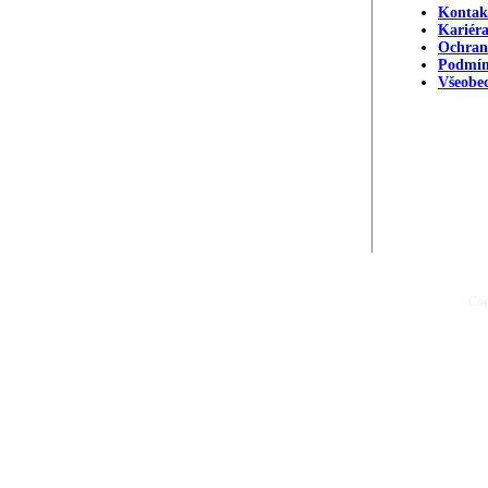
Kontak
Kariér
Ochran
Podmín
Všeobe
Cop