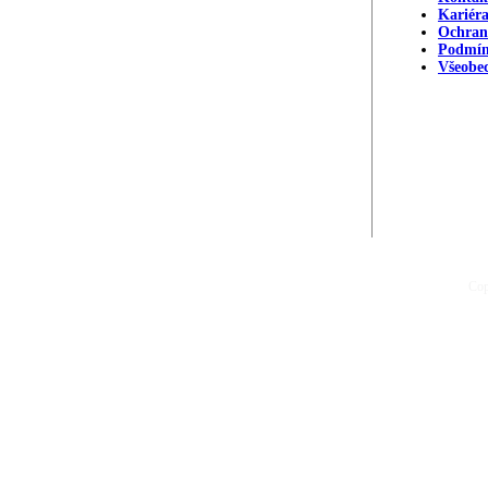
Kariér
Ochran
Podmín
Všeobe
Cop