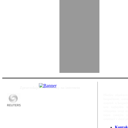
Zpravodajství a novinky na internetu
Hledáte objektivn
bezpečnosti, ost
majetek a bezpečn
tom nejlepším m
věnujeme svoji m
nejen cenným zd
orientací v dané p
Kontak