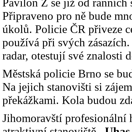
Pavilon Z se již od ranních
Připraveno pro ně bude mno
úkolů. Policie ČR přiveze c
používá při svých zásazích.
radar, otestují své znalosti
Městská policie Brno se bu
Na jejich stanovišti si záje
překážkami. Kola budou zda
Jihomoravští profesionální 
atraktivní stanoviště
„Uhas