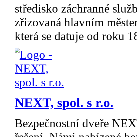
středisko záchranné služ
zřizovaná hlavním městem
která se datuje od roku 18
NEXT, spol. s r.o.
Bezpečnostní dveře NEXT
řešení. Námi nabízené b