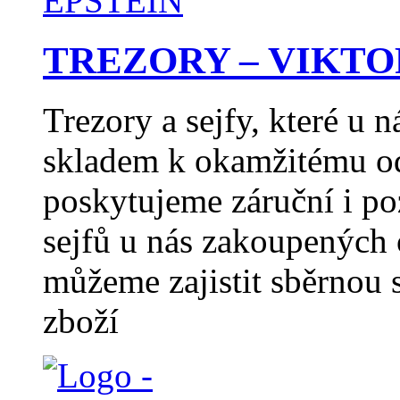
TREZORY – VIKTO
Trezory a sejfy, které u 
skladem k okamžitému od
poskytujeme záruční i po
sejfů u nás zakoupených
můžeme zajistit sběrno
zboží