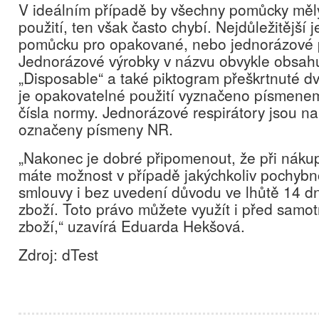
V ideálním případě by všechny pomůcky měly
použití, ten však často chybí. Nejdůležitější je
pomůcku pro opakované, nebo jednorázové p
Jednorázové výrobky v názvu obvykle obsahu
„Disposable“ a také piktogram přeškrtnuté dv
je opakovatelné použití vyznačeno písmen
čísla normy. Jednorázové respirátory jsou n
označeny písmeny NR.
„Nakonec je dobré připomenout, že při náku
máte možnost v případě jakýchkoliv pochybno
smlouvy i bez uvedení důvodu ve lhůtě 14 dn
zboží. Toto právo můžete využít i před sam
zboží,“ uzavírá Eduarda Hekšová.
Zdroj: dTest