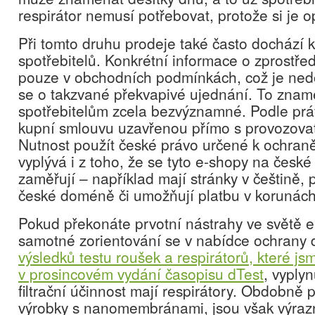
respirátor nemusí potřebovat, protože si je op
Při tomto druhu prodeje také často dochází k
spotřebitelů. Konkrétní informace o zprostř
pouze v obchodních podmínkách, což je ned
se o takzvané překvapivé ujednání. To zname
spotřebitelům zcela bezvýznamné. Podle prá
kupní smlouvu uzavřenou přímo s provozova
Nutnost použít české právo určené k ochraně
vyplývá i z toho, že se tyto e-shopy na české
zaměřují – například mají stránky v češtině, 
české doméně či umožňují platbu v korunách
Pokud překonáte prvotní nástrahy ve světě 
samotné zorientování se v nabídce ochrany d
výsledků testu roušek a respirátorů, které jsm
v prosincovém vydání časopisu dTest
, vyplyn
filtrační účinnost mají respirátory. Obdobně p
výrobky s nanomembránami, jsou však výrazn