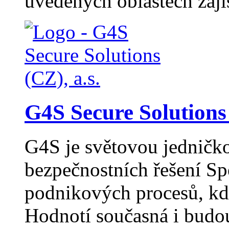
uvedených oblastech zaj
G4S Secure Solutions 
G4S je světovou jedničk
bezpečnostních řešení Sp
podnikových procesů, kde
Hodnotí současná i budou