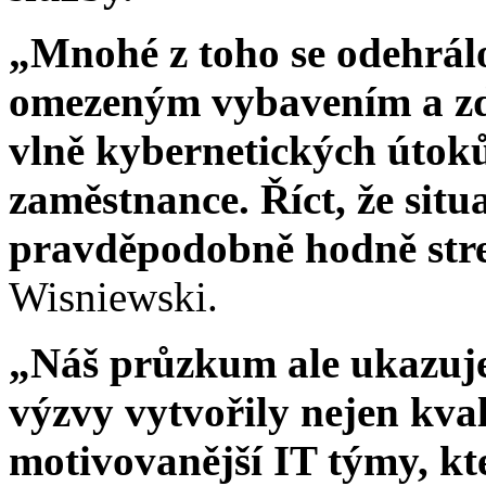
„Mnohé z toho se odehrálo 
omezeným vybavením a zdr
vlně kybernetických útoků
zaměstnance. Říct, že situ
pravděpodobně hodně stresu
Wisniewski.
„Náš průzkum ale ukazuje
výzvy vytvořily nejen kvali
motivovanější IT týmy, kt