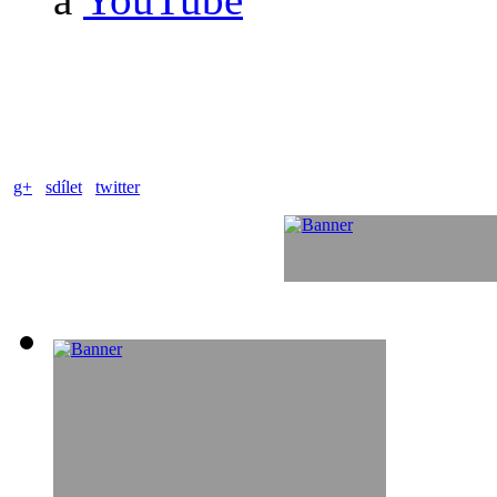
g+
sdílet
twitter