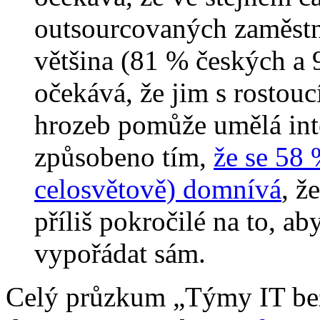
outsourcovaných zaměstn
většina (81 % českých a 
očekává, že jim s rostouc
hrozeb pomůže umělá int
způsobeno tím,
že se 58
celosvětově) domnívá
, ž
příliš pokročilé na to, ab
vypořádat sám.
Celý průzkum „Týmy IT bezp