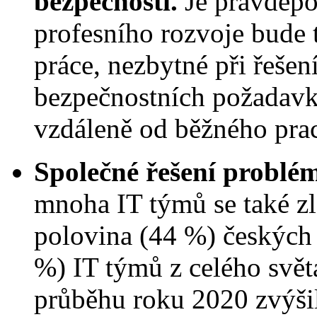
bezpečnosti.
Je pravděpo
profesního rozvoje bude 
práce, nezbytné při řeše
bezpečnostních požadavk
vzdáleně od běžného prac
Společné řešení problé
mnoha IT týmů se také zl
polovina (44 %) českých 
%) IT týmů z celého svět
průběhu roku 2020 zvýšil