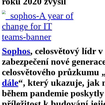
roku 2020 zvýšil
Sophos
, celosvětový lídr 
zabezpečení nové generace
celosvětového průzkumu 
dále
“, který ukazuje, jak
během pandemie poskytly
příležitost k budování jej