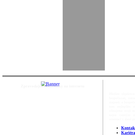
Zpravodajství a novinky na internetu
Hledáte objektivn
bezpečnosti, ost
majetek a bezpečn
tom nejlepším m
věnujeme svoji m
nejen cenným zd
orientací v dané p
Kontak
Kariér