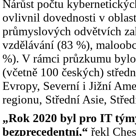
Nárůst počtu kybernetický
ovlivnil dovednosti v oblas
průmyslových odvětvích za
vzdělávání (83 %), maloobc
%). V rámci průzkumu bylo
(včetně 100 českých) středn
Evropy, Severní i Jižní Ame
regionu, Střední Asie, Stře
„Rok 2020 byl pro IT týmy
bezprecedentní,“
řekl Ches