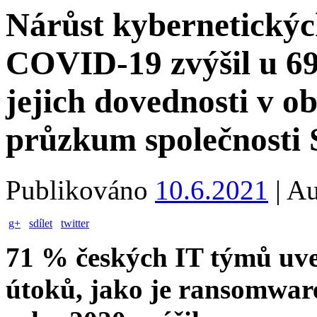
Nárůst kybernetický
COVID-19 zvýšil u 6
jejich dovednosti v ob
průzkum společnosti
Publikováno
10.6.2021
|
Au
g+
sdílet
twitter
71 % českých IT týmů uved
útoků, jako je ransomware