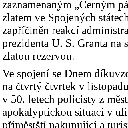
zaznamenaným „Černým pát
zlatem ve Spojených státech
zapříčiněn reakcí administr
prezidenta U. S. Granta na 
zlatou rezervou.
Ve spojení se Dnem díkuvzd
na čtvrtý čtvrtek v listopad
v 50. letech policisty z měs
apokalyptickou situaci v ul
příměstští nakupující a turis