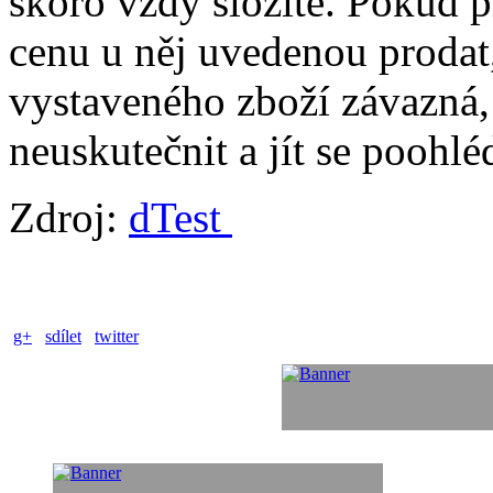
skoro vždy složité. Pokud p
cenu u něj uvedenou prodat, 
vystaveného zboží závazná,
neuskutečnit a jít se poohl
Zdroj:
dTest
g+
sdílet
twitter