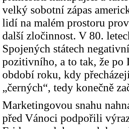
velký sobotní zápas americ
lidí na malém prostoru prov
další zločinnost. V 80. let
Spojených státech negativn
pozitivního, a to tak, že p
období roku, kdy přecházejí
„černých“, tedy konečně zač
Marketingovou snahu nahnat
před Vánoci podpořili výra