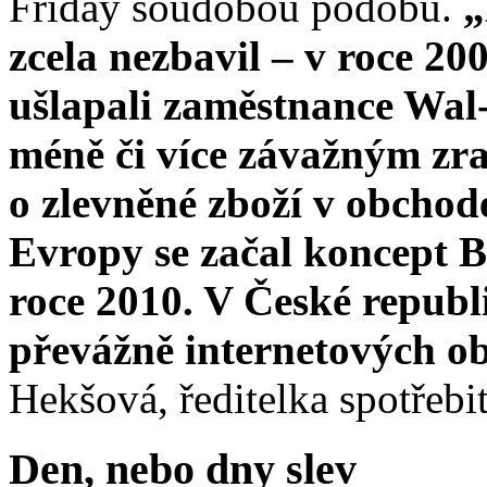
Friday soudobou podobu.
„
zcela nezbavil – v roce 2
ušlapali zaměstnance Wal
méně či více závažným zr
o zlevněné zboží v obcho
Evropy se začal koncept B
roce 2010. V České republi
převážně internetových o
Hekšová, ředitelka spotřebi
Den, nebo dny slev