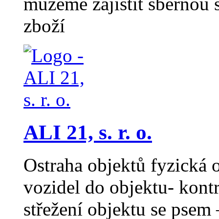
můžeme zajistit sběrno
zboží
ALI 21, s. r. o.
Ostraha objektů fyzická 
vozidel do objektu- kontr
střežení objektu se psem