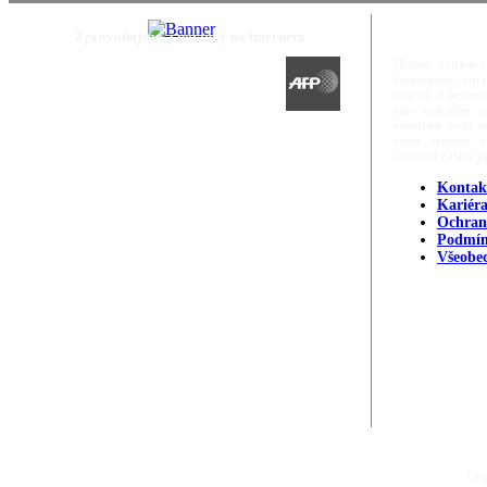
Zpravodajství a novinky na internetu
Hledáte objektivn
bezpečnosti, ost
majetek a bezpečn
tom nejlepším m
věnujeme svoji m
nejen cenným zd
orientací v dané p
Kontak
Kariér
Ochran
Podmín
Všeobe
Cop