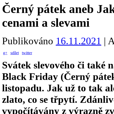
Černý pátek aneb Jak 
cenami a slevami
Publikováno
16.11.2021
|
A
g+
sdílet
twitter
Svátek slevového či také 
Black Friday (Černý pátek
listopadu. Jak už to tak a
zlato, co se třpytí. Zdánl
vypočítávány z výrazně z