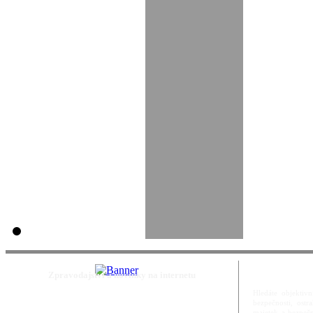
Zpravodajství a novinky na internetu
Hledáte objektivn
bezpečnosti, ost
majetek a bezpečn