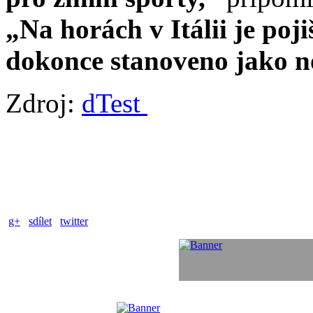
„Na horách v Itálii je poj
dokonce stanoveno jako n
Zdroj:
dTest
g+
sdílet
twitter