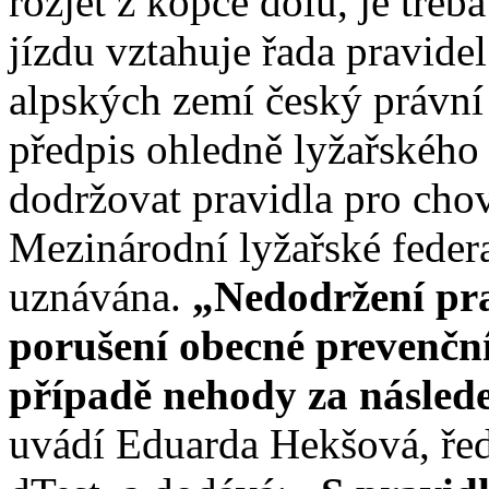
rozjet z kopce dolů, je třeb
jízdu vztahuje řada pravide
alpských zemí český právní
předpis ohledně lyžařského
dodržovat pravidla pro chov
Mezinárodní lyžařské federa
uznávána.
„Nedodržení pra
porušení obecné prevenční
případě nehody za násled
uvádí Eduarda Hekšová, ředi