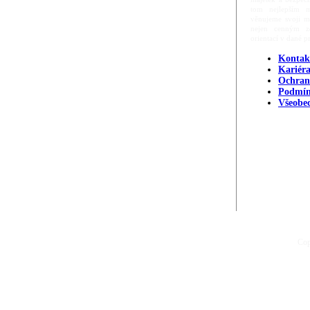
tom nejlepším m
věnujeme svoji m
nejen cenným zd
orientací v dané p
Kontak
Kariér
Ochran
Podmín
Všeobe
Cop