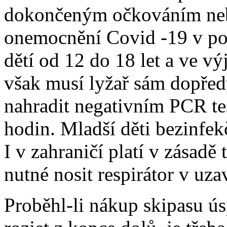
dokončeným očkováním neb
onemocnění Covid -19 v po
dětí od 12 do 18 let a ve vý
však musí lyžař sám dopřed
nahradit negativním PCR tes
hodin. Mladší děti bezinfe
I v zahraničí platí v zásadě
nutné nosit respirátor v uz
Proběhl-li nákup skipasu ús