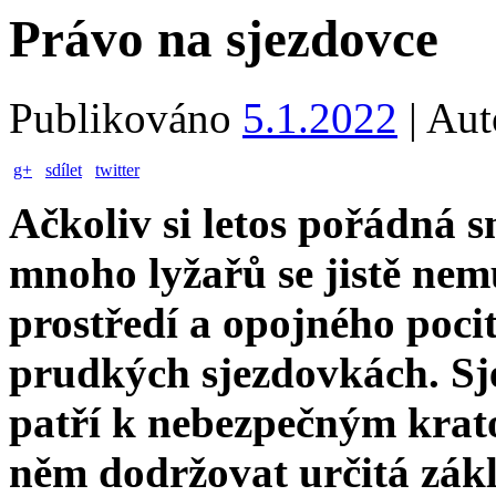
Právo na sjezdovce
Publikováno
5.1.2022
|
Aut
g+
sdílet
twitter
Ačkoliv si letos pořádná 
mnoho lyžařů se jistě ne
prostředí a opojného pocit
prudkých sjezdovkách. Sj
patří k nebezpečným krato
něm dodržovat určitá zákl