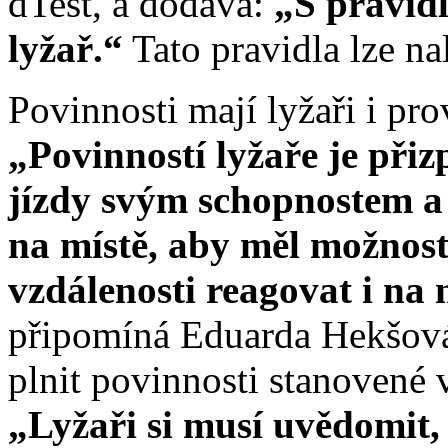
dTest, a dodává:
„S pravid
lyžař.“
Tato pravidla lze na
Povinnosti mají lyžaři i pr
„Povinností lyžaře je při
jízdy svým schopnostem a 
na místě, aby měl možnost
vzdálenosti reagovat i na
připomíná Eduarda Hekšová.
plnit povinnosti stanovené 
„Lyžaři si musí uvědomit,